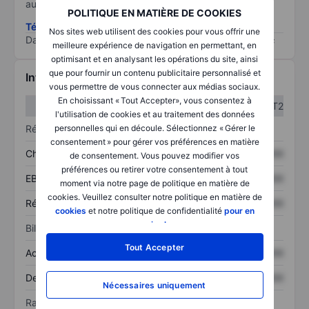
au risque le plus élevé).
POLITIQUE EN MATIÈRE DE COOKIES
Télécharger la méthodologie ESG (en anglais)
Nos sites web utilisent des cookies pour vous offrir une
Data provided by
/
meilleure expérience de navigation en permettant, en
optimisant et en analysant les opérations du site, ainsi
que pour fournir un contenu publicitaire personnalisé et
Informations financières
vous permettre de vous connecter aux médias sociaux.
En choisissant « Tout Accepter», vous consentez à
T1
T2
l'utilisation de cookies et au traitement des données
Résultats
personnelles qui en découle. Sélectionnez « Gérer le
consentement » pour gérer vos préférences en matière
Chiffre d’affaires
XXXXXXX
XXXXXXX
de consentement. Vous pouvez modifier vos
préférences ou retirer votre consentement à tout
EBITDA
XXXXXXX
XXXXXXX
moment via notre page de politique en matière de
cookies. Veuillez consulter notre politique en matière de
Résultat net
XXXXXXX
XXXXXXX
cookies
et notre politique de confidentialité
pour en
savoir plus
.
Bilan
Tout Accepter
Actif total
XXXXXXX
XXXXXXX
Dette totale
XXXXXXX
XXXXXXX
Nécessaires uniquement
Ratios