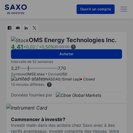
Ouvrir un compte
OMS Energy Technologies Inc.
4,41
+0,02
/
+0,50%
20:00:00
Acheter
Intervalle de 52 semaines
3,27
7,70
Symbole
OMSE:xnas
Devise
USD
NASDAQ (Small cap)
Closed
15 minutes différées
Données fournies par
Commencer à investir?
Investir malin dans des actions chez Saxo avec à des
tarrifs avantageux. Investir comporte des risques. Votre