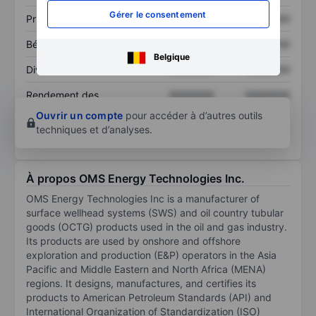
Gérer le consentement
Prix / ventes
XXXXXXX
XXXXXXX
Bénéfice par action
XXXXXXX
XXXXXXX
Belgique
Dividende par action
XXXXXXX
XXXXXXX
Rendement des
XXXXXXX
XXXXXXX
capitaux propres
Ouvrir un compte
pour accéder à d’autres outils
techniques et d’analyses.
À propos OMS Energy Technologies Inc.
OMS Energy Technologies Inc is a manufacturer of
surface wellhead systems (SWS) and oil country tubular
goods (OCTG) products used in the oil and gas industry.
Its products are used by onshore and offshore
exploration and production (E&P) operators in the Asia
Pacific and Middle Eastern and North Africa (MENA)
regions. It designs, manufactures, and certifies its
products to American Petroleum Standards (API) and
International Organization of Standardization (ISO)