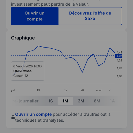
investissement peut perdre de la valeur.
Ouvrir un
Découvrez l'offre de
Saxo
compte
Graphique
Chart
4,44
4,39
Line chart with 20 data points.
4,32
The chart has 1 X axis displaying categories.
07-août-2026 16:00
4,20
OMSE:xnas
The chart has 1 Y axis displaying values. Data ranges 
Close
4,42
4,08
juil.
13
17
28
août
7
End of interactive chart.
Intra-journalier
1S
1M
3M
6M
1A
3A
Ouvrir un compte
pour accéder à d’autres outils
techniques et d’analyses.