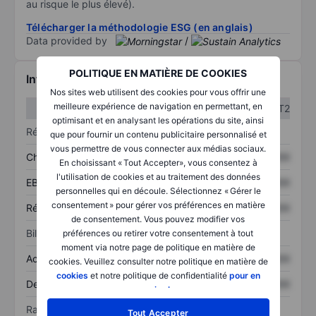
au risque le plus élevé).
Télécharger la méthodologie ESG (en anglais)
Data provided by
/
POLITIQUE EN MATIÈRE DE COOKIES
Informations financières
Nos sites web utilisent des cookies pour vous offrir une
meilleure expérience de navigation en permettant, en
T1
T2
optimisant et en analysant les opérations du site, ainsi
Résultats
que pour fournir un contenu publicitaire personnalisé et
vous permettre de vous connecter aux médias sociaux.
Chiffre d’affaires
XXXXXXX
XXXXXXX
En choisissant « Tout Accepter», vous consentez à
l'utilisation de cookies et au traitement des données
EBITDA
XXXXXXX
XXXXXXX
personnelles qui en découle. Sélectionnez « Gérer le
consentement » pour gérer vos préférences en matière
Résultat net
XXXXXXX
XXXXXXX
de consentement. Vous pouvez modifier vos
Bilan
préférences ou retirer votre consentement à tout
moment via notre page de politique en matière de
Actif total
XXXXXXX
XXXXXXX
cookies. Veuillez consulter notre politique en matière de
cookies
et notre politique de confidentialité
pour en
Dette totale
XXXXXXX
XXXXXXX
savoir plus
.
Ratios
Tout Accepter