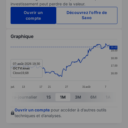
investissement peut perdre de la valeur.
Ouvrir un
Découvrez l'offre de
Saxo
compte
Graphique
Chart
19,42
19,00
Line chart with 298 data points.
18,00
The chart has 1 X axis displaying categories.
07-août-2026 19:30
17,00
OCTV:xnas
The chart has 1 Y axis displaying values. Data ranges 
Close
19,68
16,00
juil.
13
17
21
27
31
août
7
End of interactive chart.
Intra-journalier
1S
1M
3M
6M
1A
3A
Ouvrir un compte
pour accéder à d’autres outils
techniques et d’analyses.