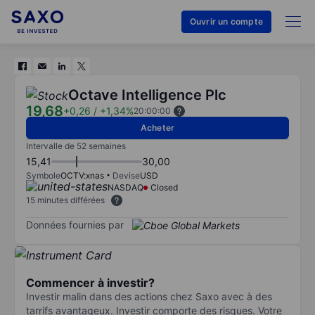
Ouvrir un compte
Octave Intelligence Plc
19,68
+0,26
/
+1,34%
20:00:00
Acheter
Intervalle de 52 semaines
15,41
30,00
Symbole
OCTV:xnas
Devise
USD
NASDAQ
Closed
15 minutes différées
Données fournies par
Commencer à investir?
Investir malin dans des actions chez Saxo avec à des
tarrifs avantageux. Investir comporte des risques. Votre