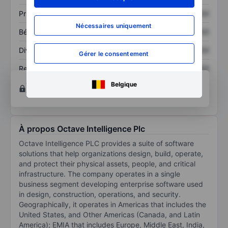
Prix / ventes
XXXXXXX
XXXXXXX
Nécessaires uniquement
Bénéfice par action
XXXXXXX
XXXXXXX
Dividende par action
XXXXXXX
XXXXXXX
Gérer le consentement
Rendement des
XXXXXXX
XXXXXXX
capitaux propres
Ouvrir un compte
pour accéder à d’autres outils
Belgique
techniques et d’analyses.
À propos Octave Intelligence Plc
Octave Intelligence PLC provides a suite of software
solutions that help organizations design, build, operate,
and protect their physical assets, people, and critical
infrastructure. The company operates in a single
business segment developing enterprise software used
in design, construction, operations, and security.
Geographically, it operates in Americas that includes the
United States, and Other Americas (Canada, and Latin
America); EMIA that includes Europe, Middle East, India,