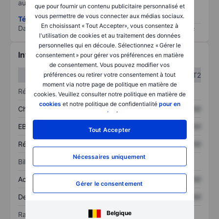
au risque le plus élevé).
que pour fournir un contenu publicitaire personnalisé et
vous permettre de vous connecter aux médias sociaux.
Télécharger la méthodologie ESG (en anglais)
En choisissant « Tout Accepter», vous consentez à
Data provided by
/
l'utilisation de cookies et au traitement des données
personnelles qui en découle. Sélectionnez « Gérer le
Informations financières
consentement » pour gérer vos préférences en matière
de consentement. Vous pouvez modifier vos
T1
T2
préférences ou retirer votre consentement à tout
moment via notre page de politique en matière de
Résultats
cookies. Veuillez consulter notre politique en matière de
cookies
et notre politique de confidentialité
pour en
Chiffre d’affaires
XXXXXXX
XXXXXXX
savoir plus
.
EBITDA
XXXXXXX
XXXXXXX
Tout Accepter
Résultat net
XXXXXXX
XXXXXXX
Nécessaires uniquement
Bilan
Actif total
XXXXXXX
XXXXXXX
Gérer le consentement
Dette totale
XXXXXXX
XXXXXXX
Belgique
Ratios