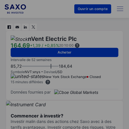
Ouvrir un compte
nVent Electric Plc
164,69
+1,39
/
+0,85%
20:10:00
Acheter
Intervalle de 52 semaines
85,72
184,64
Symbole
NVT:xnys
Devise
USD
New York Stock Exchange
Closed
15 minutes différées
Données fournies par
Commencer à investir?
Investir malin dans des actions chez Saxo avec à des
tarrifs avantageux. Investir comporte des risques. Votre