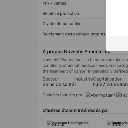
Prix / ventes
Bénéfice par action
Dividende par action
Rendement des capitaux propres
À propos Nuvectis Pharma Inc.
Nuvectis Pharma Inc is a biopharmaceutical 
conditions of unmet medical needs in oncolog
the treatment of cancer in genetically define
Secteur
Industrie
Capitalisation
Soins de santé
-
0,627520268bn
Données fournies par
/
D’autres étaient intéressés par
Alphatec Holdings Inc.
Quanterix