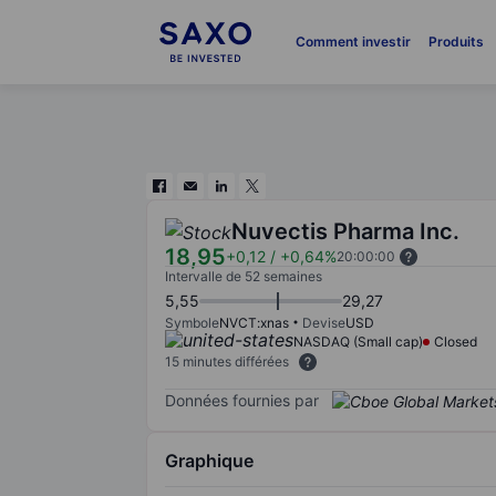
Comment investir
Produits
Nuvectis Pharma Inc.
18,95
+0,12
/
+0,64%
20:00:00
Intervalle de 52 semaines
5,55
29,27
Symbole
NVCT:xnas
Devise
USD
NASDAQ (Small cap)
Closed
15 minutes différées
Données fournies par
Graphique
Chart