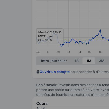
Line chart with 291 data points.
The chart has 1 X axis displaying categ
The chart has 1 Y axis displaying value
07-août-2026 19:30
NVCT:xnas
Close
18,88
juil.
9
10
13
14
15
16
End of interactive chart.
Intra-journalier
1S
1M
3M
Ouvrir un compte
pour accéder à d’autres 
Bon à savoir :
Investir dans des actions a te
perdre une partie ou la totalité de votre inve
données de fournisseurs externes n’ont pas é
Cours
Achat