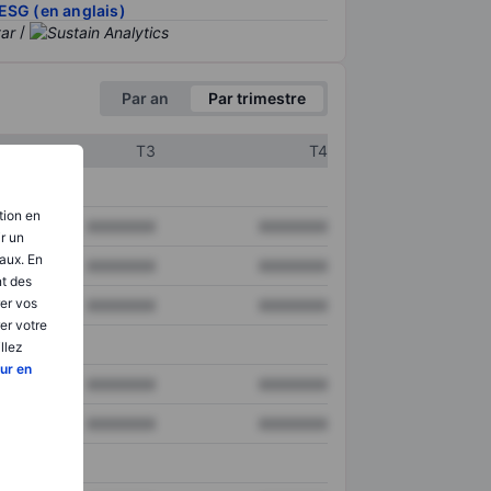
ESG (en anglais)
/
Par an
Par trimestre
T3
T4
tion en
XXXXXXX
XXXXXXX
ir un
aux. En
XXXXXXX
XXXXXXX
nt des
er vos
XXXXXXX
XXXXXXX
er votre
llez
ur en
XXXXXXX
XXXXXXX
XXXXXXX
XXXXXXX