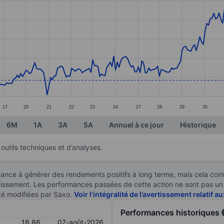
ories.
s. Data ranges from 18.03 to 22.87.
17
20
21
22
23
24
27
28
29
30
6M
1A
3A
5A
Annuel à ce jour
Historique
outils techniques et d’analyses.
ndance à générer des rendements positifs à long terme, mais cela c
stissement. Les performances passées de cette action ne sont pas un i
té modifiées par Saxo.
Voir l’intégralité de l’avertissement relatif 
Performances historiques
18,86
07-août-2026