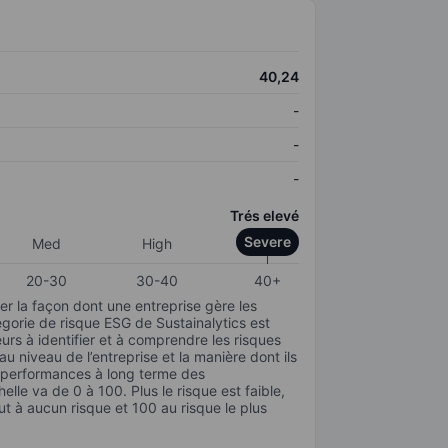
40,24
-
-
-
Trés elevé
Severe
Med
High
20-30
30-40
40+
r la façon dont une entreprise gère les
gorie de risque ESG de Sustainalytics est
urs à identifier et à comprendre les risques
 niveau de l’entreprise et la manière dont ils
s performances à long terme des
elle va de 0 à 100. Plus le risque est faible,
ut à aucun risque et 100 au risque le plus