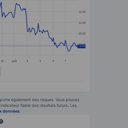
22,00
21,00
20,00
19,00
18,83
31
août
4
5
6
7
omporte également des risques. Vous pouvez
ndicateur fiable des résultats futurs. Les
aux données
.