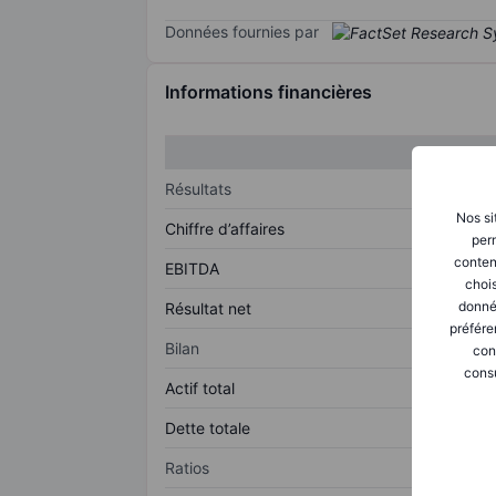
Données fournies par
Informations financières
Résultats
Nos si
Chiffre d’affaires
perm
conten
EBITDA
chois
donné
Résultat net
préfére
Bilan
con
consu
Actif total
Dette totale
Ratios