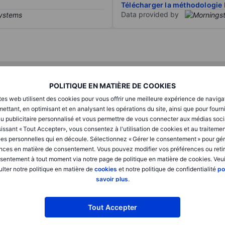
Télécharger la méthodologie 
Data provided by
T1
T2
POLITIQUE EN MATIÈRE DE COOKIES
tes web utilisent des cookies pour vous offrir une meilleure expérience de naviga
XXXXXXX
XXXXXXX
ettant, en optimisant et en analysant les opérations du site, ainsi que pour fourn
u publicitaire personnalisé et vous permettre de vous connecter aux médias soci
XXXXXXX
XXXXXXX
issant « Tout Accepter», vous consentez à l'utilisation de cookies et au traiteme
es personnelles qui en découle. Sélectionnez « Gérer le consentement » pour gér
XXXXXXX
XXXXXXX
nces en matière de consentement. Vous pouvez modifier vos préférences ou retir
sentement à tout moment via notre page de politique en matière de cookies. Veui
lter notre politique en matière de
cookies
et notre politique de confidentialité
po
XXXXXXX
XXXXXXX
savoir plus
.
XXXXXXX
XXXXXXX
Tout Accepter