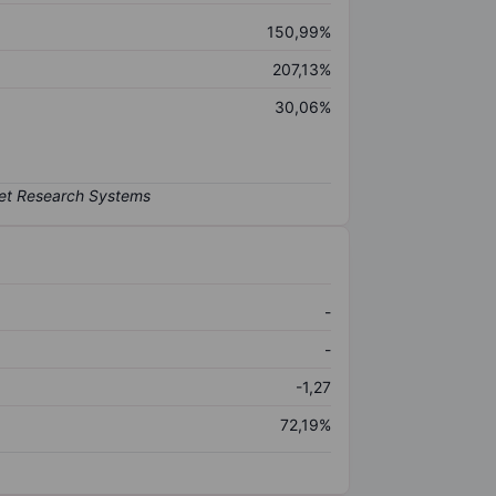
150,99%
207,13%
30,06%
-
-
-1,27
72,19%