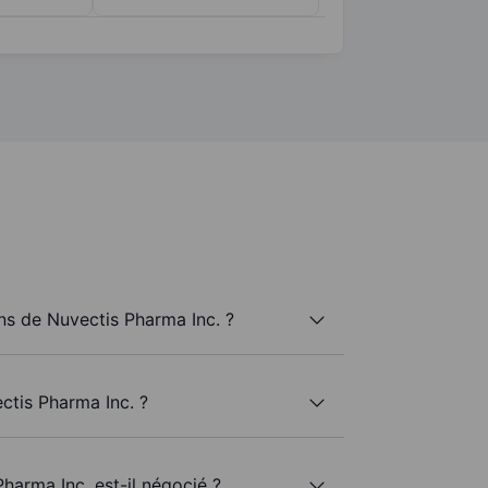
s de Nuvectis Pharma Inc. ?
ctis Pharma Inc. ?
harma Inc. est-il négocié ?