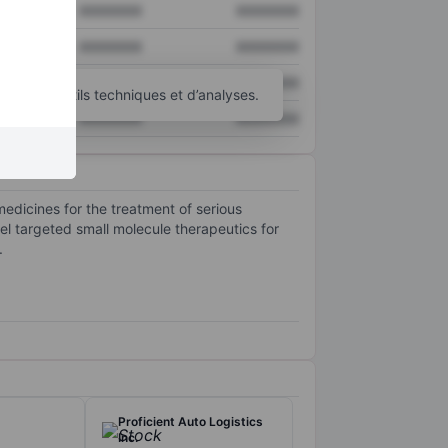
XXXXXXX
XXXXXXX
XXXXXXX
XXXXXXX
XXXXXXX
XXXXXXX
’autres outils techniques et d’analyses.
XXXXXXX
XXXXXXX
dicines for the treatment of serious
l targeted small molecule therapeutics for
.
Proficient Auto Logistics
Inc.