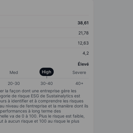
38,61
21,78
12,63
4,2
Élevé
High
Med
Severe
20-30
30-40
40+
r la façon dont une entreprise gère les
gorie de risque ESG de Sustainalytics est
urs à identifier et à comprendre les risques
 niveau de l’entreprise et la manière dont ils
s performances à long terme des
elle va de 0 à 100. Plus le risque est faible,
ut à aucun risque et 100 au risque le plus