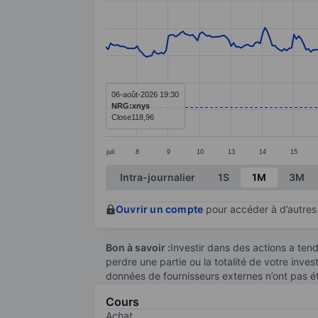
Line chart with 299 data points.
The chart has 1 X axis displaying categ
The chart has 1 Y axis displaying value
06-août-2026 19:30
NRG:xnys
Close
118,96
juil.
8
9
10
13
14
15
End of interactive chart.
Intra-journalier
1S
1M
3M
Ouvrir un compte
pour accéder à d’autres 
Bon à savoir :
Investir dans des actions a te
perdre une partie ou la totalité de votre inve
données de fournisseurs externes n’ont pas é
Cours
Achat