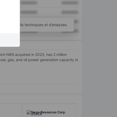
XXXXXXX
XXXXXXX
XXXXXXX
XXXXXXX
XXXXXXX
XXXXXXX
’autres outils techniques et d’analyses.
XXXXXXX
XXXXXXX
hich NRG acquired in 2023, has 2 million
al, gas, and oil power generation capacity in
Targa Resources Corp.