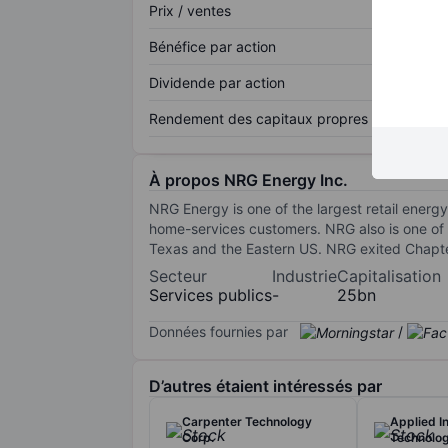
Prix / ventes
Bénéfice par action
Dividende par action
Rendement des capitaux propres
À propos NRG Energy Inc.
NRG Energy is one of the largest retail energ
home-services customers. NRG also is one of 
Texas and the Eastern US. NRG exited Chapte
Secteur
Industrie
Capitalisation
Services publics
-
25bn
Données fournies par
/
D’autres étaient intéressés par
Carpenter Technology
Applied In
Corp.
Technolog