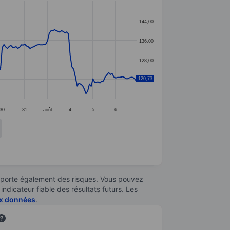
144,00
136,00
128,00
120,73
120,00
30
31
août
4
5
6
omporte également des risques. Vous pouvez
ndicateur fiable des résultats futurs. Les
aux données
.