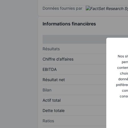
Données fournies par
Informations financières
Résultats
Nos si
Chiffre d’affaires
perm
conten
EBITDA
chois
donné
Résultat net
préfére
Bilan
con
consu
Actif total
Dette totale
Ratios