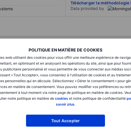
Télécharger la méthodologie 
Data provided by
T1
T2
POLITIQUE EN MATIÈRE DE COOKIES
tes web utilisent des cookies pour vous offrir une meilleure expérience de naviga
XXXXXXX
XXXXXXX
ettant, en optimisant et en analysant les opérations du site, ainsi que pour fourn
u publicitaire personnalisé et vous permettre de vous connecter aux médias soci
XXXXXXX
XXXXXXX
issant « Tout Accepter», vous consentez à l'utilisation de cookies et au traiteme
es personnelles qui en découle. Sélectionnez « Gérer le consentement » pour gér
XXXXXXX
XXXXXXX
nces en matière de consentement. Vous pouvez modifier vos préférences ou retir
sentement à tout moment via notre page de politique en matière de cookies. Veui
lter notre politique en matière de
cookies
et notre politique de confidentialité
po
XXXXXXX
XXXXXXX
savoir plus
.
XXXXXXX
XXXXXXX
Tout Accepter