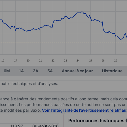
ories.
s. Data ranges from 113.99 to 144.23.
16
17
20
21
22
23
24
27
28
29
6M
1A
3A
5A
Annuel à ce jour
Historique
outils techniques et d’analyses.
ndance à générer des rendements positifs à long terme, mais cela c
stissement. Les performances passées de cette action ne sont pas un i
té modifiées par Saxo.
Voir l’intégralité de l’avertissement relatif 
Performances historiques
118,97
06-août-2026