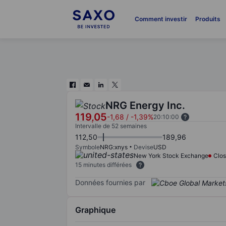
Comment investir
Produits
NRG Energy Inc.
119,05
-1,68
/
-1,39%
20:10:00
Intervalle de 52 semaines
112,50
189,96
Symbole
NRG:xnys
Devise
USD
New York Stock Exchange
Clo
15 minutes différées
Données fournies par
Graphique
Chart