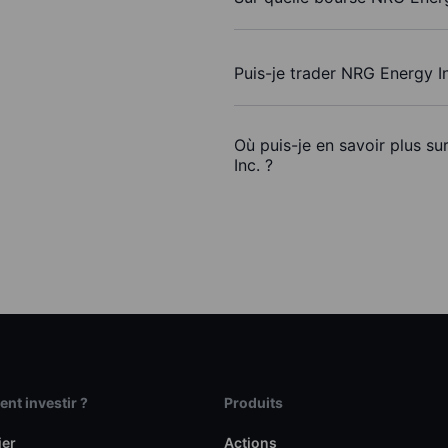
Puis-je trader NRG Energy I
Où puis-je en savoir plus s
Inc. ?
t investir ?
Produits
ier
Actions