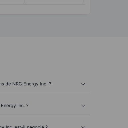
s de NRG Energy Inc. ?
Energy Inc. ?
 Inc. est-il négocié ?