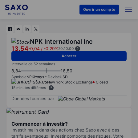
Ouvrir un compte
NPK International Inc
13,54
-0,04
/
-0,29%
20:10:00
Acheter
Intervalle de 52 semaines
8,84
16,50
Symbole
NPKI:xnys
Devise
USD
New York Stock Exchange
Closed
15 minutes différées
Données fournies par
Commencer à investir?
Investir malin dans des actions chez Saxo avec à des
tarrifs avantageux. Investir comporte des risques. Votre