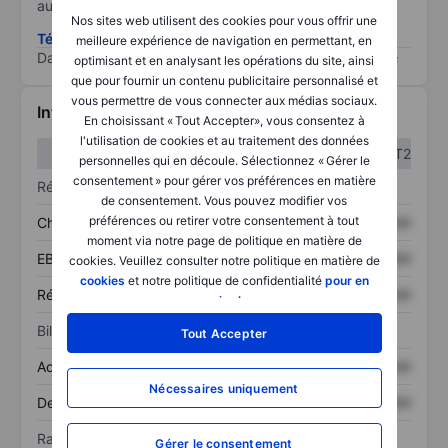
au risque le plus élevé).
Nos sites web utilisent des cookies pour vous offrir une
Télécharger la méthodologie ESG (en anglais)
meilleure expérience de navigation en permettant, en
Data provided by
/
optimisant et en analysant les opérations du site, ainsi
que pour fournir un contenu publicitaire personnalisé et
vous permettre de vous connecter aux médias sociaux.
Informations financières
En choisissant « Tout Accepter», vous consentez à
l'utilisation de cookies et au traitement des données
T1
T2
personnelles qui en découle. Sélectionnez « Gérer le
consentement » pour gérer vos préférences en matière
Résultats
de consentement. Vous pouvez modifier vos
préférences ou retirer votre consentement à tout
Chiffre d’affaires
XXXXXXX
XXXXXXX
moment via notre page de politique en matière de
EBITDA
XXXXXXX
XXXXXXX
cookies. Veuillez consulter notre politique en matière de
cookies
et notre politique de confidentialité
pour en
Résultat net
XXXXXXX
XXXXXXX
savoir plus
.
Bilan
Tout Accepter
Actif total
XXXXXXX
XXXXXXX
Nécessaires uniquement
Dette totale
XXXXXXX
XXXXXXX
Ratios
Gérer le consentement