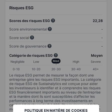
Risques ESG
Scores des risques ESG
22,28
Score environnemental
-
Score social
-
Score de gouvernance
-
Catégorie de risques ESG
Moyen
Med
Negligible
Low
High
Severe
0-10
10-20
20-30
30-40
40+
Le risque ESG permet de mesurer la façon dont une
entreprise gère les risques ESG importants. La catégorie
de risque ESG de Sustainalytics est conçue pour aider
les investisseurs à identifier et à comprendre les risques
ESG financièrement importants au niveau de l’entreprise
et la manière dont ils sont susceptibles d’affecter les
performances à long terme des investissements en
capital. L’échelle va de 0 à 100. Plus le risque est faible,
moins il est important (0 équivaut à aucun risque et 100
POLITIQUE EN MATIÈRE DE COOKIES