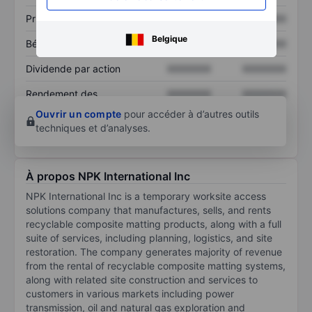
Prix / ventes
XXXXXXX
XXXXXXX
Belgique
Bénéfice par action
XXXXXXX
XXXXXXX
Dividende par action
XXXXXXX
XXXXXXX
Rendement des
XXXXXXX
XXXXXXX
capitaux propres
Ouvrir un compte
pour accéder à d’autres outils
techniques et d’analyses.
À propos NPK International Inc
NPK International Inc is a temporary worksite access
solutions company that manufactures, sells, and rents
recyclable composite matting products, along with a full
suite of services, including planning, logistics, and site
restoration. The company generates majority of revenue
from the rental of recyclable composite matting systems,
along with related site construction and services to
customers in various markets including power
transmission, oil and natural gas exploration and