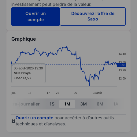
investissement peut perdre de la valeur.
Ouvrir un
Découvrez l'offre de
Saxo
compte
Graphique
Chart
14,40
Line chart with 299 data points.
13,80
13,58
The chart has 1 X axis displaying categories.
06-août-2026 19:30
13,20
NPKI:xnys
The chart has 1 Y axis displaying values. Data ranges 
Close
13,53
12,60
juil.
13
17
21
27
31
août
End of interactive chart.
Intra-journalier
1S
1M
3M
6M
1A
3A
Ouvrir un compte
pour accéder à d’autres outils
techniques et d’analyses.