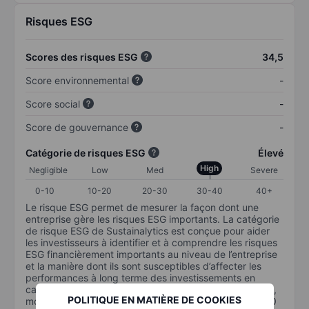
Risques ESG
Scores des risques ESG
34,5
Score environnemental
-
Score social
-
Score de gouvernance
-
Catégorie de risques ESG
Élevé
High
Negligible
Low
Med
Severe
0-10
10-20
20-30
30-40
40+
Le risque ESG permet de mesurer la façon dont une
entreprise gère les risques ESG importants. La catégorie
de risque ESG de Sustainalytics est conçue pour aider
les investisseurs à identifier et à comprendre les risques
ESG financièrement importants au niveau de l’entreprise
et la manière dont ils sont susceptibles d’affecter les
performances à long terme des investissements en
capital. L’échelle va de 0 à 100. Plus le risque est faible,
POLITIQUE EN MATIÈRE DE COOKIES
moins il est important (0 équivaut à aucun risque et 100