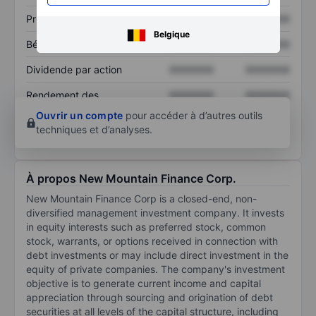
Prix / ventes
XXXXXXX
XXXXXXX
Belgique
Bénéfice par action
XXXXXXX
XXXXXXX
Dividende par action
XXXXXXX
XXXXXXX
Rendement des
XXXXXXX
XXXXXXX
capitaux propres
Ouvrir un compte
pour accéder à d’autres outils
techniques et d’analyses.
À propos New Mountain Finance Corp.
New Mountain Finance Corp is a closed-end, non-
diversified management investment company. It invests
in equity interests such as preferred stock, common
stock, warrants, or options received in connection with
debt investments or may include direct investment in the
equity of private companies. The company's investment
objective is to generate current income and capital
appreciation through sourcing and origination of debt
securities at all levels of the capital structure, including