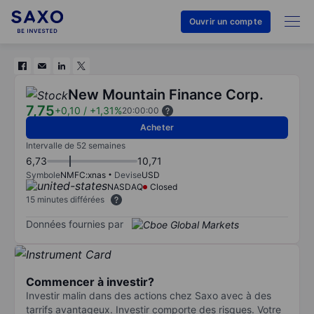
Ouvrir un compte
New Mountain Finance Corp.
7,75
+0,10
/
+1,31%
20:00:00
Acheter
Intervalle de 52 semaines
6,73
10,71
Symbole
NMFC:xnas
Devise
USD
NASDAQ
Closed
15 minutes différées
Données fournies par
Commencer à investir?
Investir malin dans des actions chez Saxo avec à des
tarrifs avantageux. Investir comporte des risques. Votre