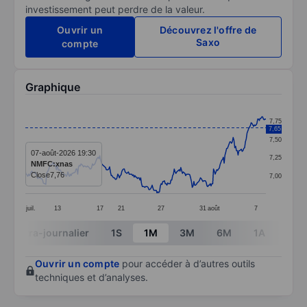
investissement peut perdre de la valeur.
Ouvrir un
Découvrez l'offre de
Saxo
compte
Graphique
Chart
7,75
7,65
Line chart with 295 data points.
7,50
The chart has 1 X axis displaying categories.
07-août-2026 19:30
7,25
NMFC:xnas
The chart has 1 Y axis displaying values. Data ranges 
Close
7,76
7,00
juil.
13
17
21
27
31
août
7
End of interactive chart.
Intra-journalier
1S
1M
3M
6M
1A
3A
Ouvrir un compte
pour accéder à d’autres outils
techniques et d’analyses.