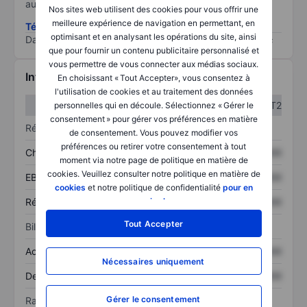
au risque le plus élevé).
Nos sites web utilisent des cookies pour vous offrir une
meilleure expérience de navigation en permettant, en
Télécharger la méthodologie ESG (en anglais)
optimisant et en analysant les opérations du site, ainsi
Data provided by
/
que pour fournir un contenu publicitaire personnalisé et
vous permettre de vous connecter aux médias sociaux.
Informations financières
En choisissant « Tout Accepter», vous consentez à
l'utilisation de cookies et au traitement des données
T1
T2
personnelles qui en découle. Sélectionnez « Gérer le
consentement » pour gérer vos préférences en matière
Résultats
de consentement. Vous pouvez modifier vos
préférences ou retirer votre consentement à tout
Chiffre d’affaires
XXXXXXX
XXXXXXX
moment via notre page de politique en matière de
cookies. Veuillez consulter notre politique en matière de
EBITDA
XXXXXXX
XXXXXXX
cookies
et notre politique de confidentialité
pour en
Résultat net
XXXXXXX
XXXXXXX
savoir plus
.
Tout Accepter
Bilan
Actif total
XXXXXXX
XXXXXXX
Nécessaires uniquement
Dette totale
XXXXXXX
XXXXXXX
Gérer le consentement
Ratios