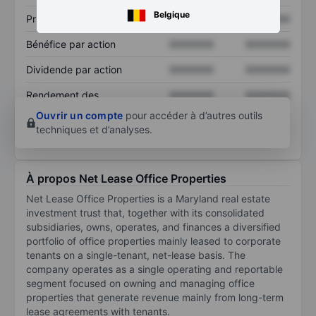
Belgique
Prix / ventes
XXXXXXX
XXXXXXX
Bénéfice par action
XXXXXXX
XXXXXXX
Dividende par action
XXXXXXX
XXXXXXX
Rendement des
XXXXXXX
XXXXXXX
capitaux propres
Ouvrir un compte
pour accéder à d’autres outils
techniques et d’analyses.
À propos Net Lease Office Properties
Net Lease Office Properties is a Maryland real estate
investment trust that, together with its consolidated
subsidiaries, owns, operates, and finances a diversified
portfolio of office properties mainly leased to corporate
tenants on a single-tenant, net-lease basis. The
company operates as a single operating and reportable
segment focused on owning and managing office
properties that generate revenue mainly from long-term
lease agreements with tenants.