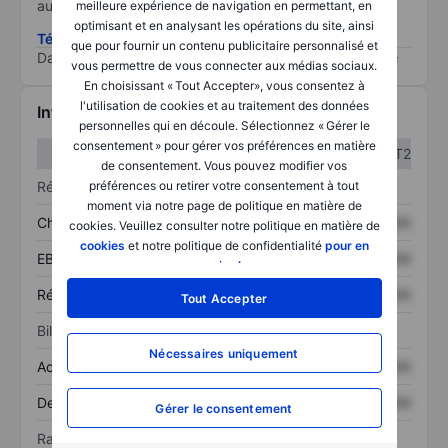
au risque le plus élevé).
meilleure expérience de navigation en permettant, en
optimisant et en analysant les opérations du site, ainsi
Télécharger la méthodologie ESG (en anglais)
que pour fournir un contenu publicitaire personnalisé et
Data provided by
/
vous permettre de vous connecter aux médias sociaux.
En choisissant « Tout Accepter», vous consentez à
l'utilisation de cookies et au traitement des données
Informations financières
personnelles qui en découle. Sélectionnez « Gérer le
consentement » pour gérer vos préférences en matière
T1
T2
de consentement. Vous pouvez modifier vos
Résultats
préférences ou retirer votre consentement à tout
moment via notre page de politique en matière de
Chiffre d’affaires
XXXXXXX
XXXXXXX
cookies. Veuillez consulter notre politique en matière de
cookies
et notre politique de confidentialité
pour en
EBITDA
XXXXXXX
XXXXXXX
savoir plus
.
Résultat net
XXXXXXX
XXXXXXX
Tout Accepter
Bilan
Nécessaires uniquement
Actif total
XXXXXXX
XXXXXXX
Dette totale
XXXXXXX
XXXXXXX
Gérer le consentement
Ratios