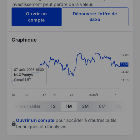
investissement peut perdre de la valeur.
Ouvrir un
Découvrez l'offre de
Saxo
compte
Graphique
Chart
12,00
Line chart with 248 data points.
11,70
11,67
The chart has 1 X axis displaying categories.
07-août-2026 19:30
11,40
NLOP:xnys
The chart has 1 Y axis displaying values. Data ranges 
Close
11,57
11,10
juil.
13
17
21
27
31
août
7
End of interactive chart.
Intra-journalier
1S
1M
3M
6M
1A
3A
Ouvrir un compte
pour accéder à d’autres outils
techniques et d’analyses.