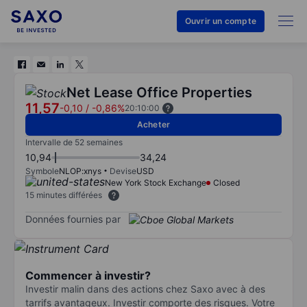
Ouvrir un compte
Net Lease Office Properties
11,57
-0,10
/
-0,86%
20:10:00
Acheter
Intervalle de 52 semaines
10,94
34,24
Symbole
NLOP:xnys
Devise
USD
New York Stock Exchange
Closed
15 minutes différées
Données fournies par
Commencer à investir?
Investir malin dans des actions chez Saxo avec à des
tarrifs avantageux. Investir comporte des risques. Votre