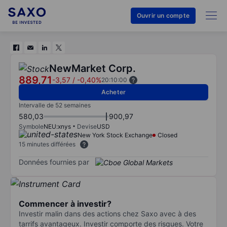
Ouvrir un compte
NewMarket Corp.
889,71
-3,57
/
-0,40%
20:10:00
Acheter
Intervalle de 52 semaines
580,03
900,97
Symbole
NEU:xnys
Devise
USD
New York Stock Exchange
Closed
15 minutes différées
Données fournies par
Commencer à investir?
Investir malin dans des actions chez Saxo avec à des
tarrifs avantageux. Investir comporte des risques. Votre