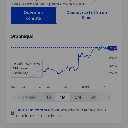
investissement peut perdre de la valeur.
Ouvrir un
Découvrez l'offre de
Saxo
compte
Graphique
Chart
893,28
880,00
Line chart with 298 data points.
840,00
The chart has 1 X axis displaying categories.
07-août-2026 19:30
800,00
NEU:xnys
The chart has 1 Y axis displaying values. Data ranges
Close
888,42
760,00
juil.
13
17
21
27
31
août
7
End of interactive chart.
Intra-journalier
1S
1M
3M
6M
1A
3A
Ouvrir un compte
pour accéder à d’autres outils
techniques et d’analyses.