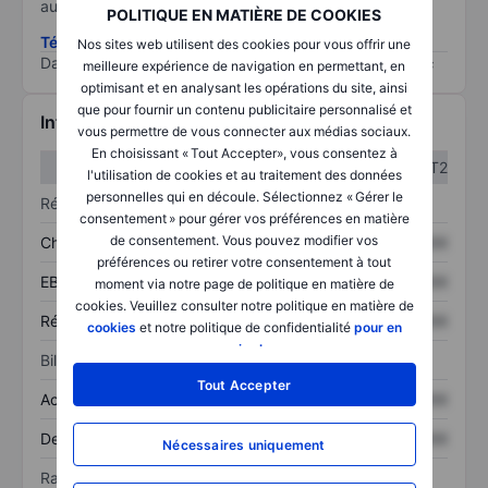
au risque le plus élevé).
POLITIQUE EN MATIÈRE DE COOKIES
Télécharger la méthodologie ESG (en anglais)
Nos sites web utilisent des cookies pour vous offrir une
Data provided by
/
meilleure expérience de navigation en permettant, en
optimisant et en analysant les opérations du site, ainsi
que pour fournir un contenu publicitaire personnalisé et
Informations financières
vous permettre de vous connecter aux médias sociaux.
En choisissant « Tout Accepter», vous consentez à
T1
T2
l'utilisation de cookies et au traitement des données
personnelles qui en découle. Sélectionnez « Gérer le
Résultats
consentement » pour gérer vos préférences en matière
de consentement. Vous pouvez modifier vos
Chiffre d’affaires
XXXXXXX
XXXXXXX
préférences ou retirer votre consentement à tout
EBITDA
XXXXXXX
XXXXXXX
moment via notre page de politique en matière de
cookies. Veuillez consulter notre politique en matière de
Résultat net
XXXXXXX
XXXXXXX
cookies
et notre politique de confidentialité
pour en
savoir plus
.
Bilan
Tout Accepter
Actif total
XXXXXXX
XXXXXXX
Dette totale
XXXXXXX
XXXXXXX
Nécessaires uniquement
Ratios