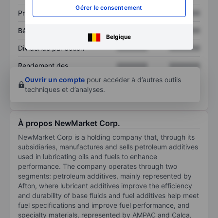
Gérer le consentement
Prix / ventes
XXXXXXX
XXXXXXX
Bénéfice par action
XXXXXXX
XXXXXXX
Belgique
Dividende par action
XXXXXXX
XXXXXXX
Rendement des
XXXXXXX
XXXXXXX
capitaux propres
Ouvrir un compte
pour accéder à d’autres outils
techniques et d’analyses.
À propos NewMarket Corp.
NewMarket Corp is a holding company that, through its
subsidiaries, manufactures and sells petroleum additives
used in lubricating oils and fuels to enhance
performance. The company operates through two
segments: petroleum additives, mainly represented by
Afton, where lubricant additives improve the efficiency
and durability of base fluids and fuel additives help meet
fuel specifications and improve fuel performance, and
specialty materials, represented by AMPAC and Calca,