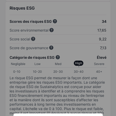
Risques ESG
Scores des risques ESG
34
Score environnemental
17,65
Score social
9,22
Score de gouvernance
7,13
Catégorie de risques ESG
Élevé
High
Negligible
Low
Med
Severe
0-10
10-20
20-30
30-40
40+
Le risque ESG permet de mesurer la façon dont une
entreprise gère les risques ESG importants. La catégorie
de risque ESG de Sustainalytics est conçue pour aider
les investisseurs à identifier et à comprendre les risques
ESG financièrement importants au niveau de l’entreprise
et la manière dont ils sont susceptibles d’affecter les
performances à long terme des investissements en
capital. L’échelle va de 0 à 100. Plus le risque est faible,
moins il est important (0 équivaut à aucun risque et 100