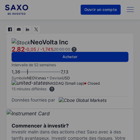
Ouvrir un compte
NeoVolta Inc
2,82
-0,05
/
-1,74%
20:00:00
Acheter
Intervalle de 52 semaines
1,36
7,13
Symbole
NEOV:xnas
Devise
USD
NASDAQ (Small cap)
Closed
15 minutes différées
Données fournies par
Commencer à investir?
Investir malin dans des actions chez Saxo avec à des
tarrifs avantageux. Investir comporte des risques. Votre