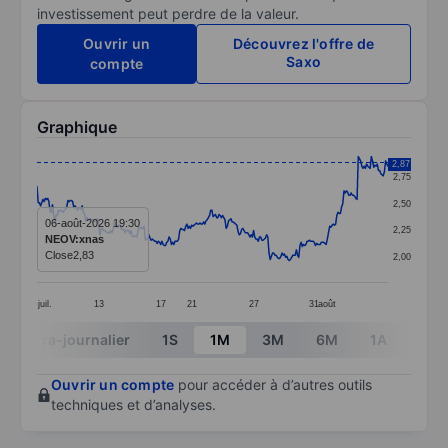
investissement peut perdre de la valeur.
Ouvrir un
Découvrez l'offre de
Saxo
compte
Graphique
Chart
2,87
2,75
Line chart with 296 data points.
2,50
The chart has 1 X axis displaying categories.
06-août-2026 19:30
2,25
NEOV:xnas
The chart has 1 Y axis displaying values. Data ranges 
Close
2,83
2,00
juil.
13
17
21
27
31
août
End of interactive chart.
Intra-journalier
1S
1M
3M
6M
1A
3A
Ouvrir un compte
pour accéder à d’autres outils
techniques et d’analyses.