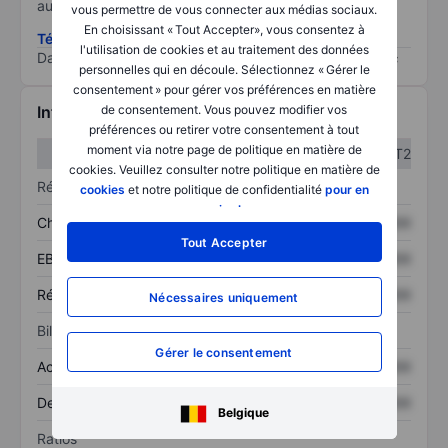
au risque le plus élevé).
vous permettre de vous connecter aux médias sociaux.
En choisissant « Tout Accepter», vous consentez à
Télécharger la méthodologie ESG (en anglais)
l'utilisation de cookies et au traitement des données
Data provided by
/
personnelles qui en découle. Sélectionnez « Gérer le
consentement » pour gérer vos préférences en matière
Informations financières
de consentement. Vous pouvez modifier vos
préférences ou retirer votre consentement à tout
moment via notre page de politique en matière de
T1
T2
cookies. Veuillez consulter notre politique en matière de
Résultats
cookies
et notre politique de confidentialité
pour en
savoir plus
.
Chiffre d’affaires
XXXXXXX
XXXXXXX
Tout Accepter
EBITDA
XXXXXXX
XXXXXXX
Résultat net
XXXXXXX
XXXXXXX
Nécessaires uniquement
Bilan
Gérer le consentement
Actif total
XXXXXXX
XXXXXXX
Dette totale
XXXXXXX
XXXXXXX
Belgique
Ratios