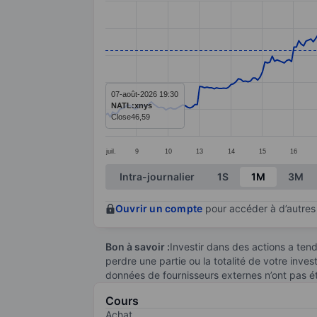
Line chart with 299 data points.
The chart has 1 X axis displaying categ
The chart has 1 Y axis displaying value
07-août-2026 19:30
NATL:xnys
Close
46,59
juil.
9
10
13
14
15
16
End of interactive chart.
Intra-journalier
1S
1M
3M
Ouvrir un compte
pour accéder à d’autres 
Bon à savoir :
Investir dans des actions a te
perdre une partie ou la totalité de votre inve
données de fournisseurs externes n’ont pas é
Cours
Achat