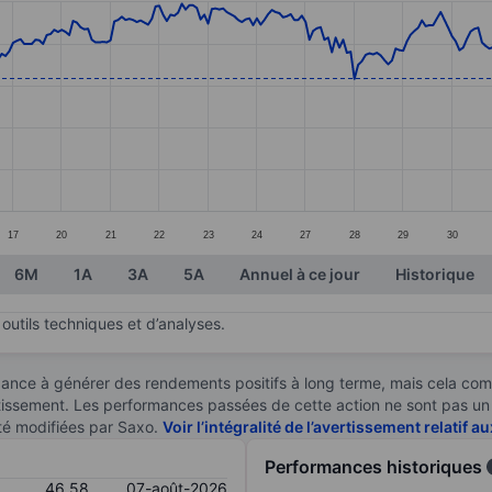
ories.
s. Data ranges from 44.56 to 47.97.
17
20
21
22
23
24
27
28
29
30
6M
1A
3A
5A
Annuel à ce jour
Historique
outils techniques et d’analyses.
ndance à générer des rendements positifs à long terme, mais cela c
stissement. Les performances passées de cette action ne sont pas un i
té modifiées par Saxo.
Voir l’intégralité de l’avertissement relatif 
Performances historiques
46,58
07-août-2026