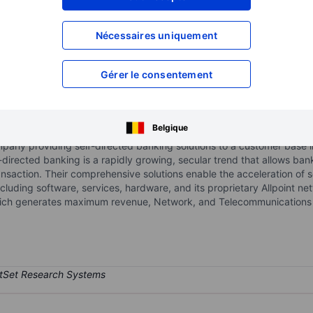
XXXXXXX
XXXXXXX
XXXXXXX
XXXXXXX
Nécessaires uniquement
XXXXXXX
XXXXXXX
Ouvrir un compte
pour accéder à d
Gérer le consentement
XXXXXXX
XXXXXXX
Belgique
pany providing self-directed banking solutions to a customer base inc
-directed banking is a rapidly growing, secular trend that allows ba
ransaction. Their comprehensive solutions enable the acceleration of
ncluding software, services, hardware, and its proprietary Allpoint ne
hich generates maximum revenue, Network, and Telecommunications a