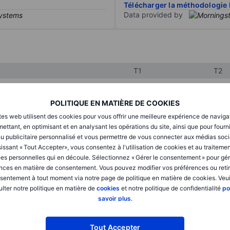
Télécharger la méthodologie 
Data provided by
T1
T2
POLITIQUE EN MATIÈRE DE COOKIES
XXXXXXX
XXXXXXX
tes web utilisent des cookies pour vous offrir une meilleure expérience de naviga
XXXXXXX
XXXXXXX
ettant, en optimisant et en analysant les opérations du site, ainsi que pour fourn
u publicitaire personnalisé et vous permettre de vous connecter aux médias soci
XXXXXXX
XXXXXXX
issant « Tout Accepter», vous consentez à l'utilisation de cookies et au traiteme
es personnelles qui en découle. Sélectionnez « Gérer le consentement » pour gér
nces en matière de consentement. Vous pouvez modifier vos préférences ou retir
sentement à tout moment via notre page de politique en matière de cookies. Veui
XXXXXXX
XXXXXXX
lter notre politique en matière de
cookies
et notre politique de confidentialité
po
XXXXXXX
XXXXXXX
savoir plus
.
Tout Accepter