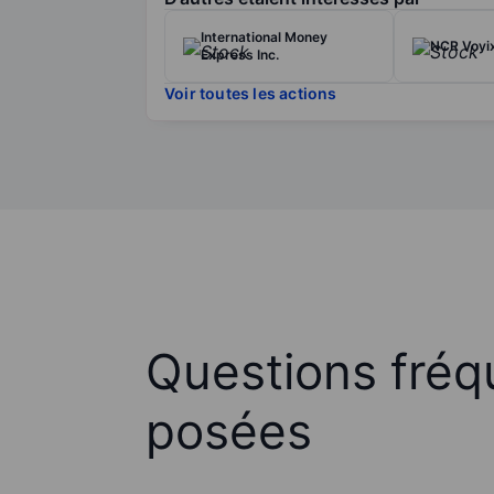
International Money
NCR Voyix
Express Inc.
Voir toutes les actions
Questions fré
posées