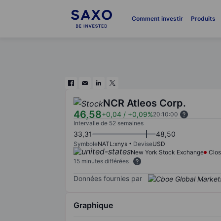
Comment investir
Produits
NCR Atleos Corp.
46,58
+0,04
/
+0,09%
20:10:00
Intervalle de 52 semaines
33,31
48,50
Symbole
NATL:xnys
Devise
USD
New York Stock Exchange
Clo
15 minutes différées
Données fournies par
Graphique
Chart