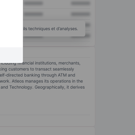
XXXXXXX
XXXXXXX
XXXXXXX
XXXXXXX
XXXXXXX
XXXXXXX
’autres outils techniques et d’analyses.
XXXXXXX
XXXXXXX
luding financial institutions, merchants,
nking customers to transact seamlessly
 self-directed banking through ATM and
twork. Atleos manages its operations in the
nd Technology. Geographically, it derives