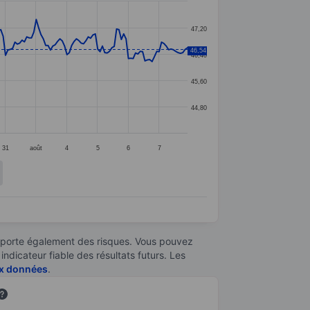
47,20
46,54
46,40
45,60
44,80
31
août
4
5
6
7
omporte également des risques. Vous pouvez
ndicateur fiable des résultats futurs. Les
aux données
.