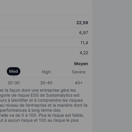
22,59
6,97
11,4
4,22
Moyen
Med
High
Severe
20-30
30-40
40+
r la façon dont une entreprise gère les
gorie de risque ESG de Sustainalytics est
urs à identifier et à comprendre les risques
 niveau de l’entreprise et la manière dont ils
s performances à long terme des
elle va de 0 à 100. Plus le risque est faible,
ut à aucun risque et 100 au risque le plus