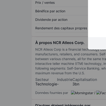
Prix / ventes
Bénéfice par action
Dividende par action
Rendement des capitaux propres
À propos NCR Atleos Corp.
NCR Atleos Corp is a financial technology com
manufacturers, retailers, and consumers. Self
between various channels, all for the same t
interactive teller machine (ITM) technology, i
following segments: Self-Service Banking, w
maximum revenue from the U.S.
Secteur
Industrie
Capitalisation
Technologie
-
3bn
Données fournies par
/
D’autres étaient intéressés par