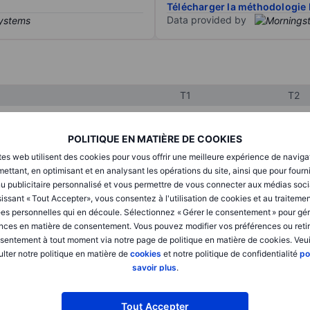
Télécharger la méthodologie 
Data provided by
T1
T2
POLITIQUE EN MATIÈRE DE COOKIES
XXXXXXX
XXXXXXX
tes web utilisent des cookies pour vous offrir une meilleure expérience de naviga
XXXXXXX
XXXXXXX
ettant, en optimisant et en analysant les opérations du site, ainsi que pour fourn
u publicitaire personnalisé et vous permettre de vous connecter aux médias soci
XXXXXXX
XXXXXXX
issant « Tout Accepter», vous consentez à l'utilisation de cookies et au traiteme
es personnelles qui en découle. Sélectionnez « Gérer le consentement » pour gér
nces en matière de consentement. Vous pouvez modifier vos préférences ou retir
sentement à tout moment via notre page de politique en matière de cookies. Veui
XXXXXXX
XXXXXXX
lter notre politique en matière de
cookies
et notre politique de confidentialité
po
XXXXXXX
XXXXXXX
savoir plus
.
Tout Accepter