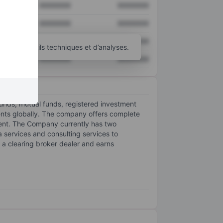
XXXXXXX
XXXXXXX
XXXXXXX
XXXXXXX
XXXXXXX
XXXXXXX
’autres outils techniques et d’analyses.
XXXXXXX
XXXXXXX
nds, mutual funds, registered investment
ments globally. The company offers complete
ement. The Company currently has two
services and consulting services to
 a clearing broker dealer and earns