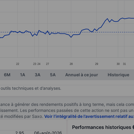
ories.
s. Data ranges from 2.24 to 4.54.
22
23
24
27
28
29
30
31
6M
1A
3A
5A
Annuel à ce jour
Historique
outils techniques et d’analyses.
ndance à générer des rendements positifs à long terme, mais cela c
stissement. Les performances passées de cette action ne sont pas un i
té modifiées par Saxo.
Voir l’intégralité de l’avertissement relatif 
Performances historiques
2,95
06-août-2026