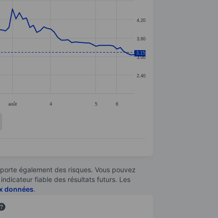
4,20
3,60
3,15
3,00
2,40
août
4
5
6
omporte également des risques. Vous pouvez
ndicateur fiable des résultats futurs. Les
aux données
.