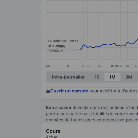
Line chart with 144 data points.
The chart has 1 X axis displaying categ
The chart has 1 Y axis displaying value
06-août-2026 19:30
MTC:xnas
Close
3,06
juil.
8
9
13
14
15
16
17
20
21
End of interactive chart.
Intra-journalier
1S
1M
3M
Ouvrir un compte
pour accéder à d’autres 
Bon à savoir :
Investir dans des actions a te
perdre une partie ou la totalité de votre inve
données de fournisseurs externes n’ont pas é
Cours
Achat