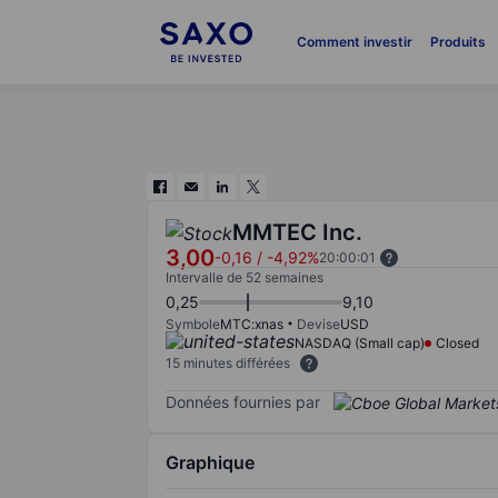
Comment investir
Produits
MMTEC Inc.
3,00
-0,16
/
-4,92%
20:00:01
Intervalle de 52 semaines
0,25
9,10
Symbole
MTC:xnas
Devise
USD
NASDAQ (Small cap)
Closed
15 minutes différées
Données fournies par
Graphique
Chart