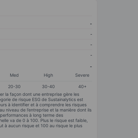
-
-
-
-
-
Med
High
Severe
20-30
30-40
40+
r la façon dont une entreprise gère les
gorie de risque ESG de Sustainalytics est
urs à identifier et à comprendre les risques
 niveau de l’entreprise et la manière dont ils
s performances à long terme des
elle va de 0 à 100. Plus le risque est faible,
ut à aucun risque et 100 au risque le plus