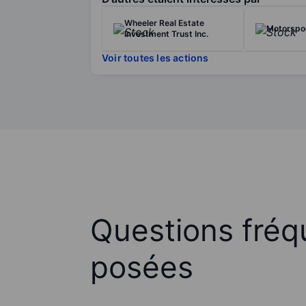
Wheeler Real Estate
Motorspor
Investment Trust Inc.
Voir toutes les actions
Questions fré
posées