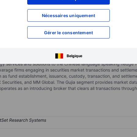
XXXXXXX
XXXXXXX
XXXXXXX
XXXXXXX
Nécessaires uniquement
XXXXXXX
XXXXXXX
Ouvrir un compte
pour accéder à d
Gérer le consentement
XXXXXXX
XXXXXXX
Belgique
y services and solutions to the Chinese language speaking hedge fu
okerage firms engaging in securities market transactions and settle
uch as fund establishment, issuance, custody, transaction, and settl
Securities, and MM Global. The Gujia segment provides market data 
rates as an introducing broker that clears all transactions through