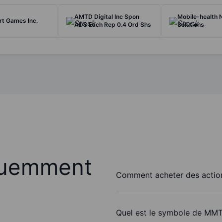
AMTD Digital Inc Spon
Mobile-health 
t Games Inc.
ADS Each Rep 0.4 Ord Shs
Solutions
quemment
Comment acheter des actio
Quel est le symbole de MMT