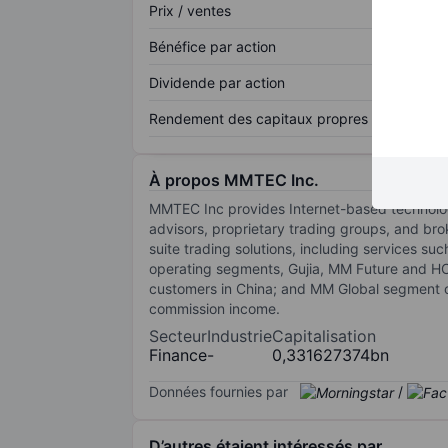
Prix / ventes
Bénéfice par action
Dividende par action
Rendement des capitaux propres
À propos MMTEC Inc.
MMTEC Inc provides Internet-based technolog
advisors, proprietary trading groups, and br
suite trading solutions, including services s
operating segments, Gujia, MM Future and HC 
customers in China; and MM Global segment ope
commission income.
Secteur
Industrie
Capitalisation
Finance
-
0,331627374bn
Données fournies par
/
D’autres étaient intéressés par