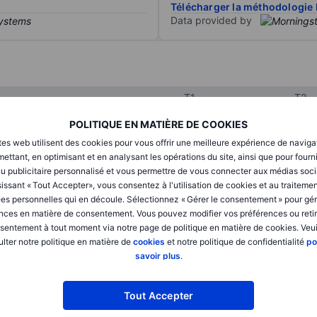
Télécharger la méthodologie 
Data provided by
T1
T2
POLITIQUE EN MATIÈRE DE COOKIES
tes web utilisent des cookies pour vous offrir une meilleure expérience de naviga
XXXXXXX
XXXXXXX
ettant, en optimisant et en analysant les opérations du site, ainsi que pour fourn
u publicitaire personnalisé et vous permettre de vous connecter aux médias soci
XXXXXXX
XXXXXXX
issant « Tout Accepter», vous consentez à l'utilisation de cookies et au traiteme
XXXXXXX
XXXXXXX
es personnelles qui en découle. Sélectionnez « Gérer le consentement » pour gér
nces en matière de consentement. Vous pouvez modifier vos préférences ou retir
sentement à tout moment via notre page de politique en matière de cookies. Veui
lter notre politique en matière de
cookies
et notre politique de confidentialité
po
XXXXXXX
XXXXXXX
savoir plus
.
XXXXXXX
XXXXXXX
Tout Accepter