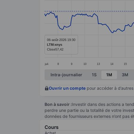
Line chart with 295 data points.
The chart has 1 X axis displaying categ
The chart has 1 Y axis displaying value
06-août-2026 19:30
LTM:xnys
Close
57,42
juil.
8
9
10
13
14
15
End of interactive chart.
Intra-journalier
1S
1M
3M
Ouvrir un compte
pour accéder à d’autres 
Bon à savoir :
Investir dans des actions a te
perdre une partie ou la totalité de votre inve
données de fournisseurs externes n’ont pas é
Cours
Achat