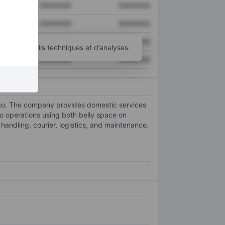
XXXXXXX
XXXXXXX
XXXXXXX
XXXXXXX
XXXXXXX
XXXXXXX
’autres outils techniques et d’analyses.
XXXXXXX
XXXXXXX
rgo. The company provides domestic services
rgo operations using both belly space on
handling, courier, logistics, and maintenance.