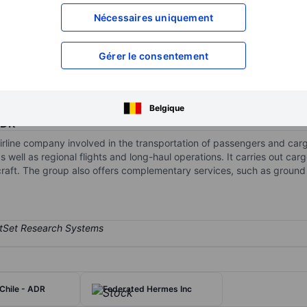
XXXXXXX
XXXXXXX
Nécessaires uniquement
XXXXXXX
XXXXXXX
Gérer le consentement
XXXXXXX
XXXXXXX
Ouvrir un compte
pour accéder à d
XXXXXXX
XXXXXXX
Belgique
ADR
irline company involved in the transportation of passengers and ca
as well as regional flights and long-haul operations. It carries out ca
craft. The group also offers complementary services, such as ground 
Chile - ADR
Federated Hermes Inc