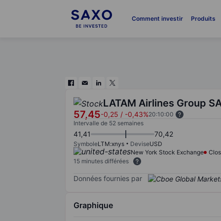
Comment investir
Produits
LATAM Airlines Group SA
57,45
-0,25
/
-0,43%
20:10:00
Intervalle de 52 semaines
41,41
70,42
Symbole
LTM:xnys
Devise
USD
New York Stock Exchange
Clo
15 minutes différées
Données fournies par
Graphique
Chart