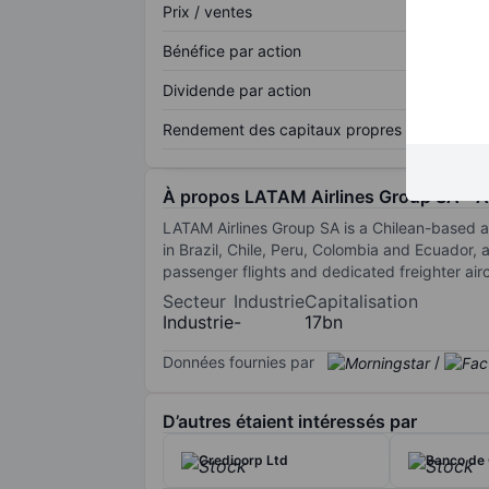
Prix / ventes
Bénéfice par action
Dividende par action
Rendement des capitaux propres
À propos LATAM Airlines Group SA - 
LATAM Airlines Group SA is a Chilean-based a
in Brazil, Chile, Peru, Colombia and Ecuador, 
passenger flights and dedicated freighter air
Secteur
Industrie
Capitalisation
Industrie
-
17bn
Données fournies par
/
D’autres étaient intéressés par
Credicorp Ltd
Banco de 