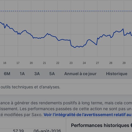
ories.
s. Data ranges from 49.51 to 58.58.
16
17
20
21
22
23
24
27
28
29
6M
1A
3A
5A
Annuel à ce jour
Historique
outils techniques et d’analyses.
ndance à générer des rendements positifs à long terme, mais cela c
stissement. Les performances passées de cette action ne sont pas un i
té modifiées par Saxo.
Voir l’intégralité de l’avertissement relatif 
Performances historiques
57,39
06-août-2026