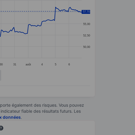
57,70
57,50
55,00
52,50
50,00
30
31
août
4
5
6
omporte également des risques. Vous pouvez
ndicateur fiable des résultats futurs. Les
aux données
.