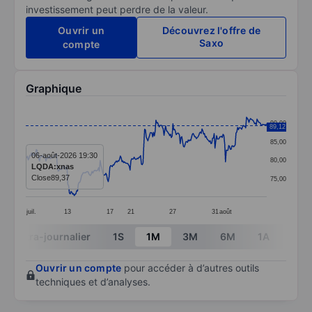
investissement peut perdre de la valeur.
Ouvrir un
Découvrez l'offre de
Saxo
compte
Graphique
Chart
90,00
89,12
Line chart with 299 data points.
85,00
The chart has 1 X axis displaying categories.
06-août-2026 19:30
80,00
LQDA:xnas
The chart has 1 Y axis displaying values. Data ranges 
Close
89,37
75,00
juil.
13
17
21
27
31
août
End of interactive chart.
Intra-journalier
1S
1M
3M
6M
1A
3A
Ouvrir un compte
pour accéder à d’autres outils
techniques et d’analyses.