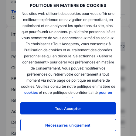
au risque le plus élevé).
POLITIQUE EN MATIÈRE DE COOKIES
Télécharger la méthodologie ESG (en anglais)
Nos sites web utilisent des cookies pour vous offrir une
Data provided by
/
meilleure expérience de navigation en permettant, en
optimisant et en analysant les opérations du site, ainsi
que pour fournir un contenu publicitaire personnalisé et
Informations financières
vous permettre de vous connecter aux médias sociaux.
En choisissant « Tout Accepter», vous consentez à
T1
T2
l'utilisation de cookies et au traitement des données
personnelles qui en découle. Sélectionnez « Gérer le
Résultats
consentement » pour gérer vos préférences en matière
Chiffre d’affaires
XXXXXXX
XXXXXXX
de consentement. Vous pouvez modifier vos
préférences ou retirer votre consentement à tout
EBITDA
XXXXXXX
XXXXXXX
moment via notre page de politique en matière de
cookies. Veuillez consulter notre politique en matière de
Résultat net
XXXXXXX
XXXXXXX
cookies
et notre politique de confidentialité
pour en
savoir plus
.
Bilan
Tout Accepter
Actif total
XXXXXXX
XXXXXXX
Dette totale
XXXXXXX
XXXXXXX
Nécessaires uniquement
Ratios