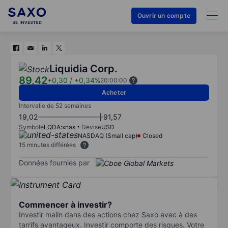
Ouvrir un compte
Liquidia Corp.
89,42
+0,30
/
+0,34%
20:00:00
Acheter
Intervalle de 52 semaines
19,02
91,57
Symbole
LQDA:xnas
Devise
USD
NASDAQ (Small cap)
Closed
15 minutes différées
Données fournies par
Commencer à investir?
Investir malin dans des actions chez Saxo avec à des
tarrifs avantageux. Investir comporte des risques. Votre