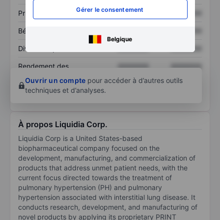
Gérer le consentement
Prix / ventes
XXXXXXX
XXXXXXX
Bénéfice par action
XXXXXXX
XXXXXXX
Belgique
Dividende par action
XXXXXXX
XXXXXXX
Rendement des
XXXXXXX
XXXXXXX
capitaux propres
Ouvrir un compte
pour accéder à d’autres outils
techniques et d’analyses.
À propos Liquidia Corp.
Liquidia Corp is a United States-based
biopharmaceutical company focused on the
development, manufacturing, and commercialization of
products that address unmet patient needs, with the
current focus directed towards the treatment of
pulmonary hypertension (PH) and pulmonary
hypertension associated with interstitial lung disease. It
conducts research, development, and manufacturing of
novel products by applying its proprietary PRINT