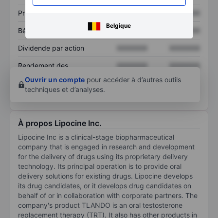
Prix / ventes
XXXXXXX
XXXXXXX
Belgique
Bénéfice par action
XXXXXXX
XXXXXXX
Dividende par action
XXXXXXX
XXXXXXX
Rendement des
XXXXXXX
XXXXXXX
capitaux propres
Ouvrir un compte
pour accéder à d’autres outils
techniques et d’analyses.
À propos Lipocine Inc.
Lipocine Inc is a clinical-stage biopharmaceutical
company that is engaged in research and development
for the delivery of drugs using its proprietary delivery
technology. Its principal operation is to provide oral
delivery solutions for existing drugs. Lipocine develops
its drug candidates, or it develops drug candidates on
behalf of or in collaboration with corporate partners. The
company's product TLANDO is an oral testosterone
replacement therapy (TRT). It also has other products in