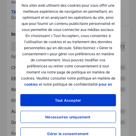
au risque le plus élevé).
Nos sites web utilisent des cookies pour vous offrir une
Télécharger la méthodologie ESG (en anglais)
meilleure expérience de navigation en permettant, en
Data provided by
/
optimisant et en analysant les opérations du site, ainsi
que pour fournir un contenu publicitaire personnalisé et
vous permettre de vous connecter aux médias sociaux.
Informations financières
En choisissant « Tout Accepter», vous consentez à
l'utilisation de cookies et au traitement des données
T1
T2
personnelles qui en découle. Sélectionnez « Gérer le
consentement » pour gérer vos préférences en matière
Résultats
de consentement. Vous pouvez modifier vos
préférences ou retirer votre consentement à tout
Chiffre d’affaires
XXXXXXX
XXXXXXX
moment via notre page de politique en matière de
EBITDA
XXXXXXX
XXXXXXX
cookies. Veuillez consulter notre politique en matière de
cookies
et notre politique de confidentialité
pour en
Résultat net
XXXXXXX
XXXXXXX
savoir plus
.
Bilan
Tout Accepter
Actif total
XXXXXXX
XXXXXXX
Nécessaires uniquement
Dette totale
XXXXXXX
XXXXXXX
Ratios
Gérer le consentement