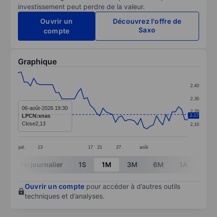
investissement peut perdre de la valeur.
Ouvrir un
Découvrez l'offre de
Saxo
compte
Graphique
Chart
2,40
Line chart with 55 data points.
2,30
The chart has 1 X axis displaying categories.
06-août-2026 19:30
2,20
LPCN:xnas
2,17
The chart has 1 Y axis displaying values. Data ranges 
Close
2,13
2,10
juil.
13
17
21
27
août
End of interactive chart.
Intra-journalier
1S
1M
3M
6M
1A
3A
Ouvrir un compte
pour accéder à d’autres outils
techniques et d’analyses.