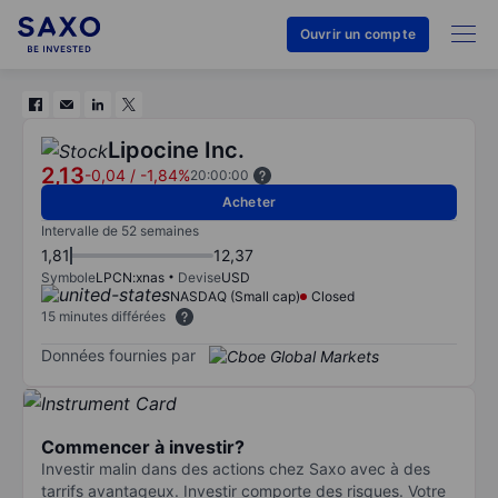
Ouvrir un compte
Lipocine Inc.
2,13
-0,04
/
-1,84%
20:00:00
Acheter
Intervalle de 52 semaines
1,81
12,37
Symbole
LPCN:xnas
Devise
USD
NASDAQ (Small cap)
Closed
15 minutes différées
Données fournies par
Commencer à investir?
Investir malin dans des actions chez Saxo avec à des
tarrifs avantageux. Investir comporte des risques. Votre