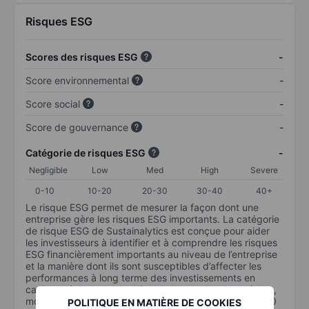
Risques ESG
Scores des risques ESG
-
Score environnemental
-
Score social
-
Score de gouvernance
-
Catégorie de risques ESG
-
Negligible
Low
Med
High
Severe
0-10
10-20
20-30
30-40
40+
Le risque ESG permet de mesurer la façon dont une
entreprise gère les risques ESG importants. La catégorie
de risque ESG de Sustainalytics est conçue pour aider
les investisseurs à identifier et à comprendre les risques
ESG financièrement importants au niveau de l’entreprise
et la manière dont ils sont susceptibles d’affecter les
performances à long terme des investissements en
capital. L’échelle va de 0 à 100. Plus le risque est faible,
moins il est important (0 équivaut à aucun risque et 100
POLITIQUE EN MATIÈRE DE COOKIES