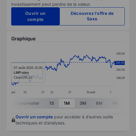
investissement peut perdre de la valeur.
Ouvrir un
Découvrez l'offre de
Saxo
compte
Graphique
Chart
200,00
Line chart with 391 data points.
196,00
195,50
The chart has 1 X axis displaying categories.
07-août-2026 15:00
192,00
LMP:xlon
The chart has 1 Y axis displaying values. Data ranges 
Close
195,10
188,00
juil.
13
17
21
27
31
août
7
End of interactive chart.
Intra-journalier
1S
1M
3M
6M
1A
3A
Ouvrir un compte
pour accéder à d’autres outils
techniques et d’analyses.