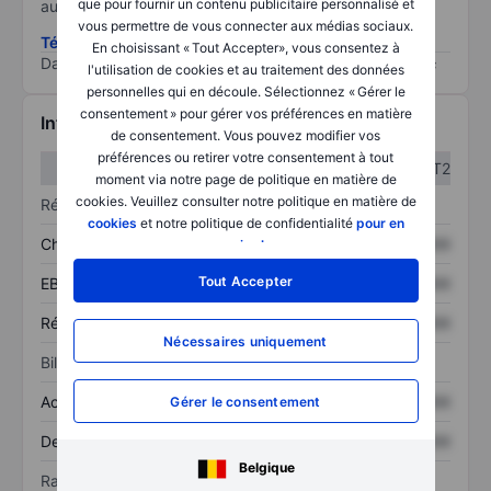
que pour fournir un contenu publicitaire personnalisé et
au risque le plus élevé).
vous permettre de vous connecter aux médias sociaux.
Télécharger la méthodologie ESG (en anglais)
En choisissant « Tout Accepter», vous consentez à
Data provided by
/
l'utilisation de cookies et au traitement des données
personnelles qui en découle. Sélectionnez « Gérer le
consentement » pour gérer vos préférences en matière
Informations financières
de consentement. Vous pouvez modifier vos
préférences ou retirer votre consentement à tout
T1
T2
moment via notre page de politique en matière de
cookies. Veuillez consulter notre politique en matière de
Résultats
cookies
et notre politique de confidentialité
pour en
Chiffre d’affaires
XXXXXXX
XXXXXXX
savoir plus
.
Tout Accepter
EBITDA
XXXXXXX
XXXXXXX
Résultat net
XXXXXXX
XXXXXXX
Nécessaires uniquement
Bilan
Actif total
XXXXXXX
XXXXXXX
Gérer le consentement
Dette totale
XXXXXXX
XXXXXXX
Belgique
Ratios