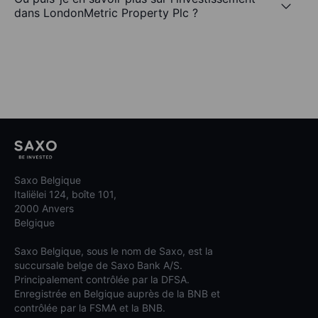
dans LondonMetric Property Plc ?
Saxo Belgique
Italiëlei 124, boîte 101,
2000 Anvers
Belgique
Saxo Belgique, sous le nom de Saxo, est la
succursale belge de Saxo Bank A/S.
Principalement contrôlée par la DFSA.
Enregistrée en Belgique auprès de la BNB et
contrôlée par la FSMA et la BNB.