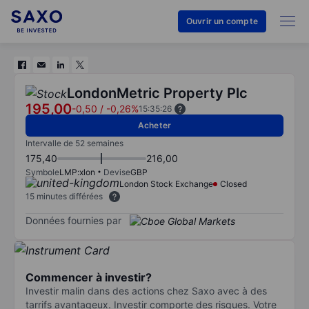
Ouvrir un compte
LondonMetric Property Plc
195,00
-0,50
/
-0,26%
15:35:26
Acheter
Intervalle de 52 semaines
175,40
216,00
Symbole
LMP:xlon
Devise
GBP
London Stock Exchange
Closed
15 minutes différées
Données fournies par
Commencer à investir?
Investir malin dans des actions chez Saxo avec à des
tarrifs avantageux. Investir comporte des risques. Votre