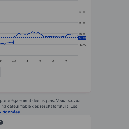
66,00
60,00
54,00
51,86
48,00
31
août
4
5
6
7
omporte également des risques. Vous pouvez
ndicateur fiable des résultats futurs. Les
aux données
.