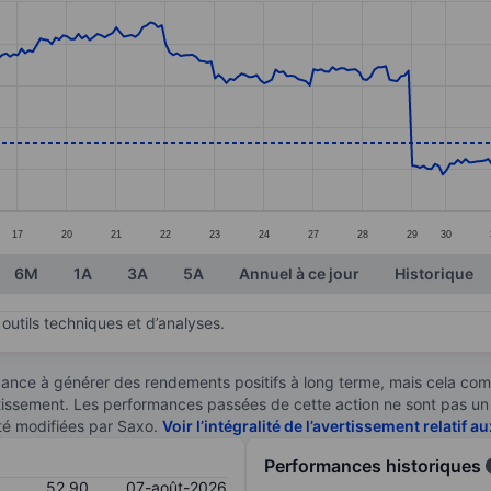
ories.
s. Data ranges from 47.17 to 72.
17
20
21
22
23
24
27
28
29
30
6M
1A
3A
5A
Annuel à ce jour
Historique
outils techniques et d’analyses.
ndance à générer des rendements positifs à long terme, mais cela c
stissement. Les performances passées de cette action ne sont pas un i
té modifiées par Saxo.
Voir l’intégralité de l’avertissement relatif 
Performances historiques
52,90
07-août-2026