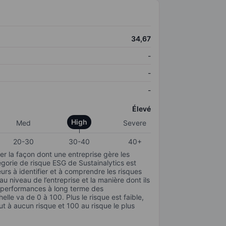
34,67
-
-
-
Élevé
High
Med
Severe
20-30
30-40
40+
r la façon dont une entreprise gère les
gorie de risque ESG de Sustainalytics est
urs à identifier et à comprendre les risques
 niveau de l’entreprise et la manière dont ils
s performances à long terme des
elle va de 0 à 100. Plus le risque est faible,
ut à aucun risque et 100 au risque le plus