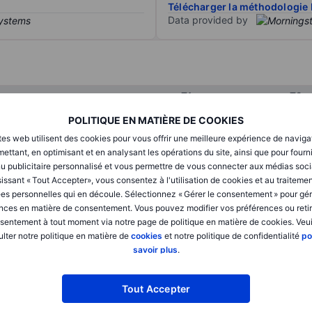
Télécharger la méthodologie 
Data provided by
T1
T2
POLITIQUE EN MATIÈRE DE COOKIES
tes web utilisent des cookies pour vous offrir une meilleure expérience de naviga
XXXXXXX
XXXXXXX
ettant, en optimisant et en analysant les opérations du site, ainsi que pour fourn
u publicitaire personnalisé et vous permettre de vous connecter aux médias soci
XXXXXXX
XXXXXXX
issant « Tout Accepter», vous consentez à l'utilisation de cookies et au traiteme
XXXXXXX
XXXXXXX
es personnelles qui en découle. Sélectionnez « Gérer le consentement » pour gér
nces en matière de consentement. Vous pouvez modifier vos préférences ou retir
sentement à tout moment via notre page de politique en matière de cookies. Veui
lter notre politique en matière de
cookies
et notre politique de confidentialité
po
XXXXXXX
XXXXXXX
savoir plus
.
XXXXXXX
XXXXXXX
Tout Accepter