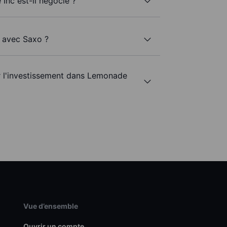
Inc est-il négocié ?
c avec Saxo ?
ur l'investissement dans Lemonade
Vue d’ensemble
Ouvrir un compte