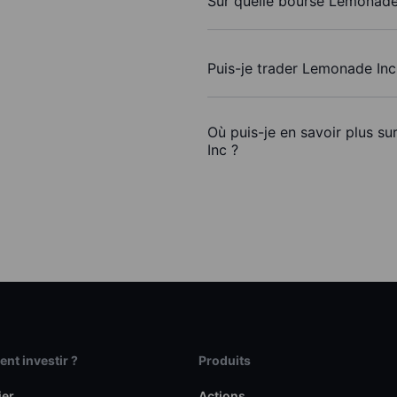
Sur quelle bourse Lemonade 
Puis-je trader Lemonade In
Où puis-je en savoir plus s
Inc ?
t investir ?
Produits
ier
Actions