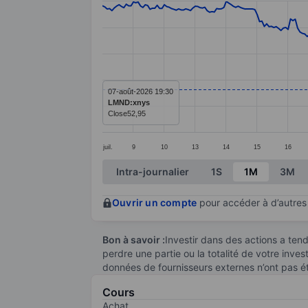
Line chart with 295 data points.
The chart has 1 X axis displaying categ
The chart has 1 Y axis displaying value
07-août-2026 19:30
LMND:xnys
Close
52,95
juil.
9
10
13
14
15
16
End of interactive chart.
Intra-journalier
1S
1M
3M
Ouvrir un compte
pour accéder à d’autres 
Bon à savoir :
Investir dans des actions a te
perdre une partie ou la totalité de votre inve
données de fournisseurs externes n’ont pas é
Cours
Achat