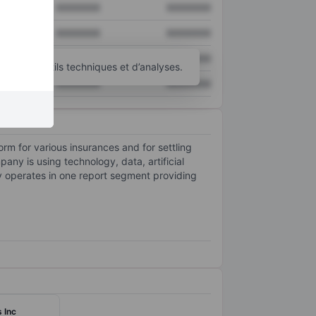
XXXXXXX
XXXXXXX
XXXXXXX
XXXXXXX
XXXXXXX
XXXXXXX
’autres outils techniques et d’analyses.
XXXXXXX
XXXXXXX
orm for various insurances and for settling
ny is using technology, data, artificial
y operates in one report segment providing
 Inc