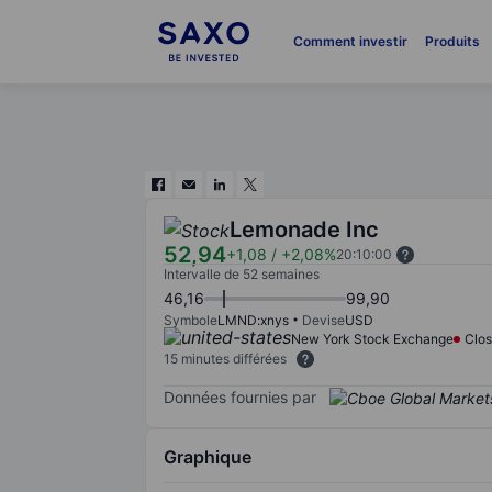
Comment investir
Produits
Lemonade Inc
52,94
+1,08
/
+2,08%
20:10:00
Intervalle de 52 semaines
46,16
99,90
Symbole
LMND:xnys
Devise
USD
New York Stock Exchange
Clo
15 minutes différées
Données fournies par
Graphique
Chart