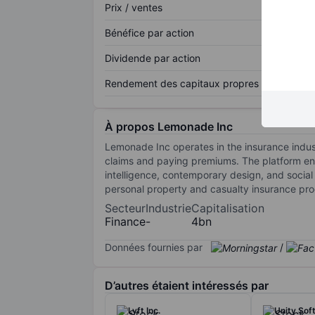
Prix / ventes
Bénéfice par action
Dividende par action
Rendement des capitaux propres
À propos Lemonade Inc
Lemonade Inc operates in the insurance industr
claims and paying premiums. The platform ensu
intelligence, contemporary design, and socia
personal property and casualty insurance pro
Secteur
Industrie
Capitalisation
Finance
-
4bn
Données fournies par
/
D’autres étaient intéressés par
Lyft Inc.
Unity Sof