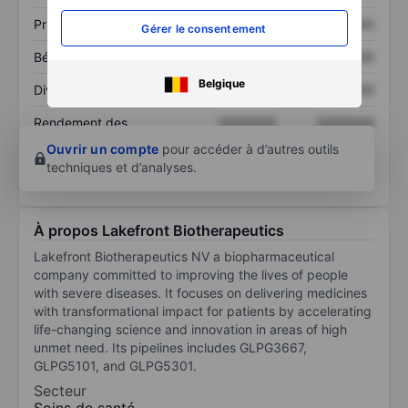
Prix / ventes
XXXXXXX
XXXXXXX
Gérer le consentement
Bénéfice par action
XXXXXXX
XXXXXXX
Belgique
Dividende par action
XXXXXXX
XXXXXXX
Rendement des
XXXXXXX
XXXXXXX
capitaux propres
Ouvrir un compte
pour accéder à d’autres outils
techniques et d’analyses.
À propos Lakefront Biotherapeutics
Lakefront Biotherapeutics NV a biopharmaceutical
company committed to improving the lives of people
with severe diseases. It focuses on delivering medicines
with transformational impact for patients by accelerating
life-changing science and innovation in areas of high
unmet need. Its pipelines includes GLPG3667,
GLPG5101, and GLPG5301.
Secteur
Soins de santé