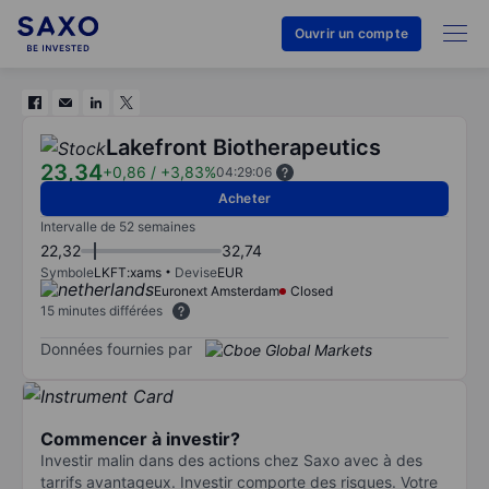
Ouvrir un compte
Lakefront Biotherapeutics
23,34
+0,86
/
+3,83%
04:29:06
Acheter
Intervalle de 52 semaines
22,32
32,74
Symbole
LKFT:xams
Devise
EUR
Euronext Amsterdam
Closed
15 minutes différées
Données fournies par
Commencer à investir?
Investir malin dans des actions chez Saxo avec à des
tarrifs avantageux. Investir comporte des risques. Votre