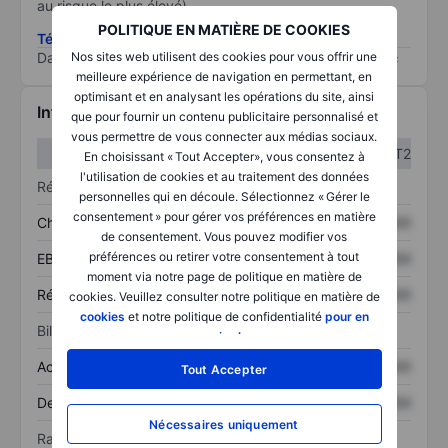
au risque le plus élevé).
POLITIQUE EN MATIÈRE DE COOKIES
Télécharger la méthodologie ESG (en anglais)
Data provided by
/
Nos sites web utilisent des cookies pour vous offrir une
meilleure expérience de navigation en permettant, en
optimisant et en analysant les opérations du site, ainsi
Informations financières
que pour fournir un contenu publicitaire personnalisé et
vous permettre de vous connecter aux médias sociaux.
T1
T2
En choisissant « Tout Accepter», vous consentez à
l'utilisation de cookies et au traitement des données
Résultats
personnelles qui en découle. Sélectionnez « Gérer le
consentement » pour gérer vos préférences en matière
Chiffre d’affaires
XXXXXXX
XXXXXXX
de consentement. Vous pouvez modifier vos
préférences ou retirer votre consentement à tout
EBITDA
XXXXXXX
XXXXXXX
moment via notre page de politique en matière de
Résultat net
XXXXXXX
XXXXXXX
cookies. Veuillez consulter notre politique en matière de
cookies
et notre politique de confidentialité
pour en
Bilan
savoir plus
.
Actif total
XXXXXXX
XXXXXXX
Tout Accepter
Dette totale
XXXXXXX
XXXXXXX
Nécessaires uniquement
Ratios