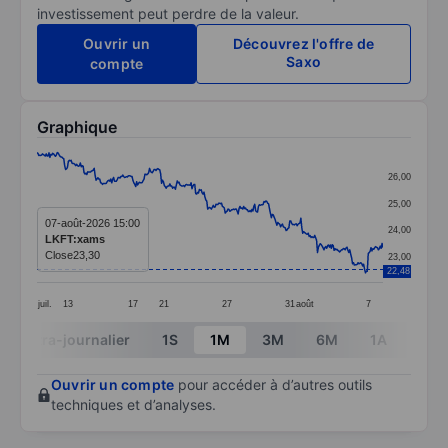
investissement peut perdre de la valeur.
Ouvrir un
Découvrez l'offre de
Saxo
compte
Graphique
Chart
26,00
Line chart with 376 data points.
25,00
The chart has 1 X axis displaying categories.
07-août-2026 15:00
24,00
LKFT:xams
The chart has 1 Y axis displaying values. Data ranges
Close
23,30
23,00
22,48
juil.
13
17
21
27
31
août
7
End of interactive chart.
Intra-journalier
1S
1M
3M
6M
1A
3A
Ouvrir un compte
pour accéder à d’autres outils
techniques et d’analyses.