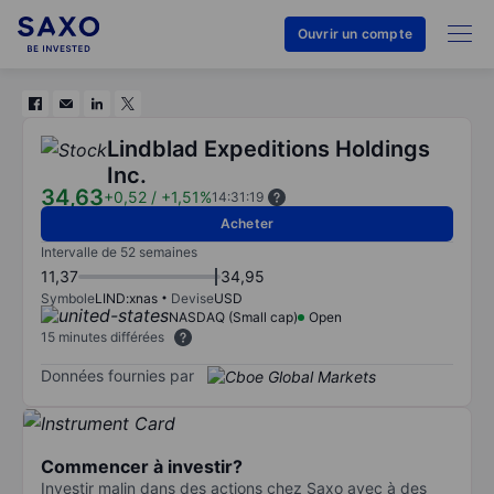
Ouvrir un compte
Lindblad Expeditions Holdings
Inc.
34,63
+0,52
/
+1,51%
14:31:19
Acheter
Intervalle de 52 semaines
11,37
34,95
Symbole
LIND:xnas
Devise
USD
NASDAQ (Small cap)
Open
15 minutes différées
Données fournies par
Commencer à investir?
Investir malin dans des actions chez Saxo avec à des