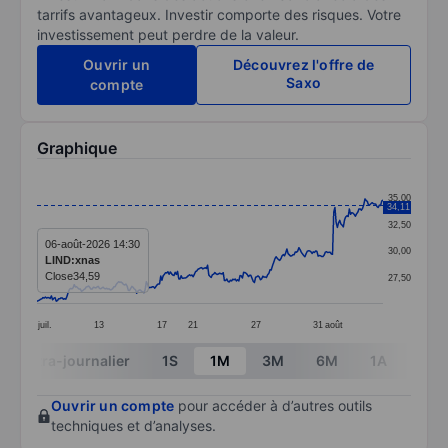
tarrifs avantageux. Investir comporte des risques. Votre
investissement peut perdre de la valeur.
Ouvrir un
Découvrez l'offre de
Saxo
compte
Graphique
Chart
35,00
34,11
Line chart with 289 data points.
32,50
The chart has 1 X axis displaying categories.
06-août-2026 14:30
30,00
LIND:xnas
The chart has 1 Y axis displaying values. Data ranges 
Close
34,59
27,50
juil.
13
17
21
27
31
août
End of interactive chart.
Intra-journalier
1S
1M
3M
6M
1A
3A
Ouvrir un compte
pour accéder à d’autres outils
techniques et d’analyses.