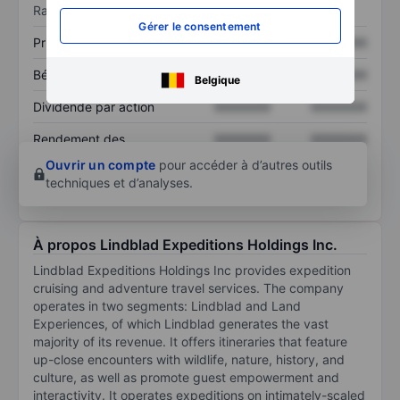
Ratios
Gérer le consentement
Prix / ventes
XXXXXXX
XXXXXXX
Bénéfice par action
XXXXXXX
XXXXXXX
Belgique
Dividende par action
XXXXXXX
XXXXXXX
Rendement des
XXXXXXX
XXXXXXX
capitaux propres
Ouvrir un compte
pour accéder à d’autres outils
techniques et d’analyses.
À propos Lindblad Expeditions Holdings Inc.
Lindblad Expeditions Holdings Inc provides expedition
cruising and adventure travel services. The company
operates in two segments: Lindblad and Land
Experiences, of which Lindblad generates the vast
majority of its revenue. It offers itineraries that feature
up-close encounters with wildlife, nature, history, and
culture, as well as promote guest empowerment and
interactivity. It operates expeditions on intimately-scaled