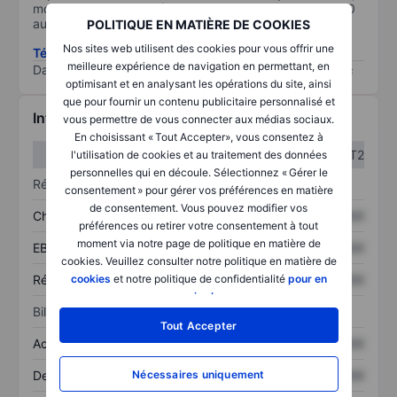
moins il est important (0 équivaut à aucun risque et 100
au risque le plus élevé).
POLITIQUE EN MATIÈRE DE COOKIES
Nos sites web utilisent des cookies pour vous offrir une
Télécharger la méthodologie ESG (en anglais)
meilleure expérience de navigation en permettant, en
Data provided by
/
optimisant et en analysant les opérations du site, ainsi
que pour fournir un contenu publicitaire personnalisé et
Informations financières
vous permettre de vous connecter aux médias sociaux.
En choisissant « Tout Accepter», vous consentez à
T1
T2
l'utilisation de cookies et au traitement des données
personnelles qui en découle. Sélectionnez « Gérer le
Résultats
consentement » pour gérer vos préférences en matière
de consentement. Vous pouvez modifier vos
Chiffre d’affaires
XXXXXXX
XXXXXXX
préférences ou retirer votre consentement à tout
moment via notre page de politique en matière de
EBITDA
XXXXXXX
XXXXXXX
cookies. Veuillez consulter notre politique en matière de
cookies
et notre politique de confidentialité
pour en
Résultat net
XXXXXXX
XXXXXXX
savoir plus
.
Bilan
Tout Accepter
Actif total
XXXXXXX
XXXXXXX
Nécessaires uniquement
Dette totale
XXXXXXX
XXXXXXX