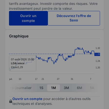
tarrifs avantageux. Investir comporte des risques. Votre
investissement peut perdre de la valeur.
Ouvrir un
Découvrez l'offre de
Saxo
compte
Graphique
Chart
1,32
Line chart with 346 data points.
1,28
1,28
The chart has 1 X axis displaying categories.
07-août-2026 15:00
1,24
LDA:xmce
The chart has 1 Y axis displaying values. Data ranges f
Close
1,29
1,20
juil.
13
17
21
27
31
7
End of interactive chart.
Intra-journalier
1S
1M
3M
6M
1A
3A
Ouvrir un compte
pour accéder à d’autres outils
techniques et d’analyses.