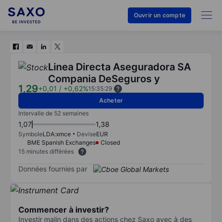
Ouvrir un compte
Linea Directa Aseguradora SA
Compania DeSeguros y
1,29
+0,01
/
+0,62%
15:35:29
Acheter
Intervalle de 52 semaines
1,07
1,38
Symbole
LDA:xmce
Devise
EUR
BME Spanish Exchanges
Closed
15 minutes différées
Données fournies par
Commencer à investir?
Investir malin dans des actions chez Saxo avec à des