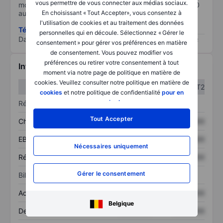
vous permettre de vous connecter aux médias sociaux.
moins il est important (0 équivaut à aucun risque et 100
au risque le plus élevé).
En choisissant « Tout Accepter», vous consentez à
l'utilisation de cookies et au traitement des données
Télécharger la méthodologie ESG (en anglais)
personnelles qui en découle. Sélectionnez « Gérer le
Data provided by
/
consentement » pour gérer vos préférences en matière
de consentement. Vous pouvez modifier vos
préférences ou retirer votre consentement à tout
Informations financières
moment via notre page de politique en matière de
cookies. Veuillez consulter notre politique en matière de
T1
T2
cookies
et notre politique de confidentialité
pour en
savoir plus
.
Résultats
Tout Accepter
Chiffre d’affaires
XXXXXXX
XXXXXXX
EBITDA
XXXXXXX
XXXXXXX
Nécessaires uniquement
Résultat net
XXXXXXX
XXXXXXX
Gérer le consentement
Bilan
Actif total
XXXXXXX
XXXXXXX
Belgique
Dette totale
XXXXXXX
XXXXXXX