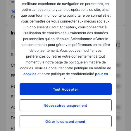
au risque le plus élevé).
meilleure expérience de navigation en permettant, en
optimisant et en analysant les opérations du site, ainsi
Télécharger la méthodologie ESG (en anglais)
que pour fournir un contenu publicitaire personnalisé et
Data provided by
/
vous permettre de vous connecter aux médias sociaux.
En choisissant « Tout Accepter», vous consentez à
Informations financières
l'utilisation de cookies et au traitement des données
personnelles qui en découle. Sélectionnez « Gérer le
consentement » pour gérer vos préférences en matière
T1
T2
de consentement. Vous pouvez modifier vos
Résultats
préférences ou retirer votre consentement à tout
moment via notre page de politique en matière de
Chiffre d’affaires
XXXXXXX
XXXXXXX
cookies. Veuillez consulter notre politique en matière de
cookies
et notre politique de confidentialité
pour en
EBITDA
XXXXXXX
XXXXXXX
savoir plus
.
Résultat net
XXXXXXX
XXXXXXX
Tout Accepter
Bilan
Nécessaires uniquement
Actif total
XXXXXXX
XXXXXXX
Dette totale
XXXXXXX
XXXXXXX
Gérer le consentement
Ratios