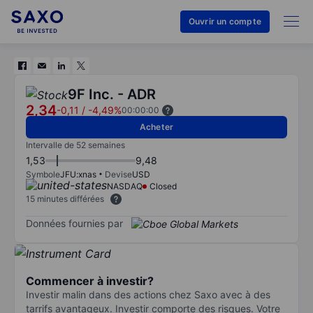
Ouvrir un compte
9F Inc. - ADR
2,34
-0,11
/
-4,49%
00:00:00
Acheter
Intervalle de 52 semaines
1,53
9,48
Symbole
JFU:xnas
Devise
USD
NASDAQ
Closed
15 minutes différées
Données fournies par
Commencer à investir?
Investir malin dans des actions chez Saxo avec à des
tarrifs avantageux. Investir comporte des risques. Votre