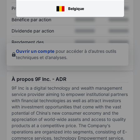
Prix / ventes
XXXXXXX
XXXXXXX
Belgique
Bénéfice par action
XXXXXXX
XXXXXXX
Dividende par action
XXXXXXX
XXXXXXX
Rendement des
XXXXXXX
XXXXXXX
capitaux propres
Ouvrir un compte
pour accéder à d’autres outils
techniques et d’analyses.
À propos 9F Inc. - ADR
9F Inc is a digital technology and wealth management
service provider aiming to empower institutional partners
with financial technologies as well as attract investors
with investment opportunities that come with the vast
potential of China's new consumer economy and the
appreciation of world-wide assets and access to quality
products at a competitive price. The Company's
operations are organized into segments, consisting of E-
commerce services, technology Empowerment service,