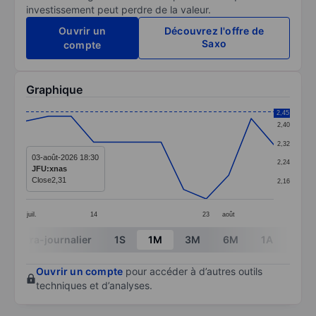
investissement peut perdre de la valeur.
Ouvrir un
Découvrez l'offre de
Saxo
compte
Graphique
Chart
2,45
2,40
Line chart with 12 data points.
2,32
The chart has 1 X axis displaying categories.
03-août-2026 18:30
2,24
JFU:xnas
The chart has 1 Y axis displaying values. Data ranges 
Close
2,31
2,16
juil.
14
23
août
End of interactive chart.
Intra-journalier
1S
1M
3M
6M
1A
3A
Ouvrir un compte
pour accéder à d’autres outils
techniques et d’analyses.