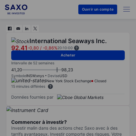
Ouvrir un compte
International Seaways Inc.
92,41
-0,80
/
-0,86%
20:10:00
Acheter
Intervalle de 52 semaines
41,20
98,23
Symbole
INSW:xnys
Devise
USD
New York Stock Exchange
Closed
15 minutes différées
Données fournies par
Commencer à investir?
Investir malin dans des actions chez Saxo avec à des
tarrifs avantageux. Investir comporte des risques. Votre