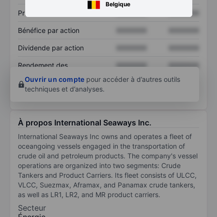
Belgique
Prix / ventes
XXXXXXX
XXXXXXX
Bénéfice par action
XXXXXXX
XXXXXXX
Dividende par action
XXXXXXX
XXXXXXX
Rendement des
XXXXXXX
XXXXXXX
capitaux propres
Ouvrir un compte
pour accéder à d’autres outils
techniques et d’analyses.
À propos International Seaways Inc.
International Seaways Inc owns and operates a fleet of
oceangoing vessels engaged in the transportation of
crude oil and petroleum products. The company's vessel
operations are organized into two segments: Crude
Tankers and Product Carriers. Its fleet consists of ULCC,
VLCC, Suezmax, Aframax, and Panamax crude tankers,
as well as LR1, LR2, and MR product carriers.
Secteur
Énergie