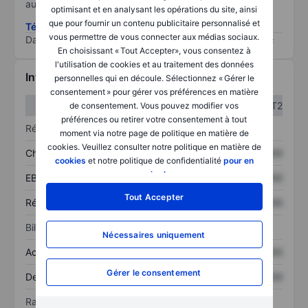
au risque le plus élevé).
optimisant et en analysant les opérations du site, ainsi
que pour fournir un contenu publicitaire personnalisé et
Télécharger la méthodologie ESG (en anglais)
vous permettre de vous connecter aux médias sociaux.
Data provided by
/
En choisissant « Tout Accepter», vous consentez à
l'utilisation de cookies et au traitement des données
Informations financières
personnelles qui en découle. Sélectionnez « Gérer le
consentement » pour gérer vos préférences en matière
T1
T2
de consentement. Vous pouvez modifier vos
préférences ou retirer votre consentement à tout
Résultats
moment via notre page de politique en matière de
cookies. Veuillez consulter notre politique en matière de
Chiffre d’affaires
XXXXXXX
XXXXXXX
cookies
et notre politique de confidentialité
pour en
savoir plus
.
EBITDA
XXXXXXX
XXXXXXX
Tout Accepter
Résultat net
XXXXXXX
XXXXXXX
Bilan
Nécessaires uniquement
Actif total
XXXXXXX
XXXXXXX
Gérer le consentement
Dette totale
XXXXXXX
XXXXXXX
Ratios