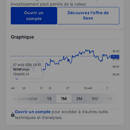
investissement peut perdre de la valeur.
Ouvrir un
Découvrez l'offre de
Saxo
compte
Graphique
Chart
96,00
Line chart with 299 data points.
93,21
92,00
The chart has 1 X axis displaying categories.
07-août-2026 19:30
88,00
INSW:xnys
The chart has 1 Y axis displaying values. Data ranges 
Close
92,14
84,00
juil.
13
17
21
27
31
août
7
End of interactive chart.
Intra-journalier
1S
1M
3M
6M
1A
3A
Ouvrir un compte
pour accéder à d’autres outils
techniques et d’analyses.