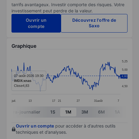
tarrifs avantageux. Investir comporte des risques. Votre
investissement peut perdre de la valeur.
Ouvrir un
Découvrez l'offre de
Saxo
compte
Graphique
Chart
5,25
Line chart with 228 data points.
5,00
The chart has 1 X axis displaying categories.
07-août-2026 19:30
4,80
4,75
IMDX:xnas
The chart has 1 Y axis displaying values. Data ranges 
Close
4,83
4,50
juil.
13
17
21
27
31
août
7
End of interactive chart.
Intra-journalier
1S
1M
3M
6M
1A
3A
Ouvrir un compte
pour accéder à d’autres outils
techniques et d’analyses.