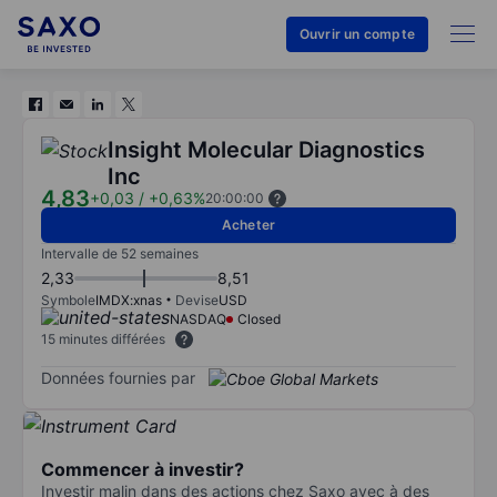
Ouvrir un compte
Insight Molecular Diagnostics
Inc
4,83
+0,03
/
+0,63%
20:00:00
Acheter
Intervalle de 52 semaines
2,33
8,51
Symbole
IMDX:xnas
Devise
USD
NASDAQ
Closed
15 minutes différées
Données fournies par
Commencer à investir?
Investir malin dans des actions chez Saxo avec à des