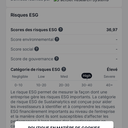
Risques ESG
Scores des risques ESG
36,97
Score environnemental
-
Score social
-
Score de gouvernance
-
Catégorie de risques ESG
Élevé
High
Negligible
Low
Med
Severe
0-10
10-20
20-30
30-40
40+
Le risque ESG permet de mesurer la façon dont une
entreprise gère les risques ESG importants. La catégorie
de risque ESG de Sustainalytics est conçue pour aider
les investisseurs à identifier et à comprendre les risques
ESG financièrement importants au niveau de l’entreprise
et la manière dont ils sont susceptibles d’affecter les
performances à long terme des investissements en
capital. L’échelle va de 0 à 100. Plus le risque est faible,
POLITIQUE EN MATIÈRE DE COOKIES