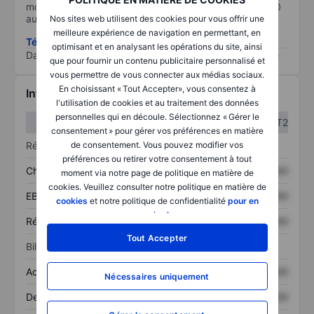
moins il est important (0 équivaut à aucun risque et 100
au risque le plus élevé).
Nos sites web utilisent des cookies pour vous offrir une
meilleure expérience de navigation en permettant, en
Télécharger la méthodologie ESG (en anglais)
optimisant et en analysant les opérations du site, ainsi
Data provided by
/
que pour fournir un contenu publicitaire personnalisé et
vous permettre de vous connecter aux médias sociaux.
En choisissant « Tout Accepter», vous consentez à
Informations financières
l'utilisation de cookies et au traitement des données
personnelles qui en découle. Sélectionnez « Gérer le
T1
T2
consentement » pour gérer vos préférences en matière
de consentement. Vous pouvez modifier vos
Résultats
préférences ou retirer votre consentement à tout
Chiffre d’affaires
XXXXXXX
XXXXXXX
moment via notre page de politique en matière de
cookies. Veuillez consulter notre politique en matière de
EBITDA
XXXXXXX
XXXXXXX
cookies
et notre politique de confidentialité
pour en
savoir plus
.
Résultat net
XXXXXXX
XXXXXXX
Tout Accepter
Bilan
Actif total
XXXXXXX
XXXXXXX
Nécessaires uniquement
Dette totale
XXXXXXX
XXXXXXX