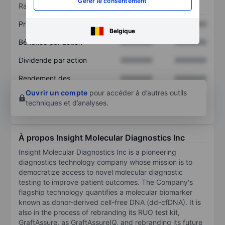
Gérer le consentement
Ratios
Prix / ventes
XXXXXXX
XXXXXXX
Belgique
Bénéfice par action
XXXXXXX
XXXXXXX
Dividende par action
XXXXXXX
XXXXXXX
Rendement des
XXXXXXX
XXXXXXX
capitaux propres
Ouvrir un compte
pour accéder à d’autres outils
techniques et d’analyses.
À propos Insight Molecular Diagnostics Inc
Insight Molecular Diagnostics Inc is a pioneering
diagnostics technology company whose mission is to
democratize access to novel molecular diagnostic
testing to improve patient outcomes. The Company's
flagship technology quantifies a molecular biomarker
known as donor-derived cell-free DNA (dd-cfDNA). It is
also in the process of rebranding its RUO test kit,
GraftAssure, as GraftAssureIQ, and rebranding its future