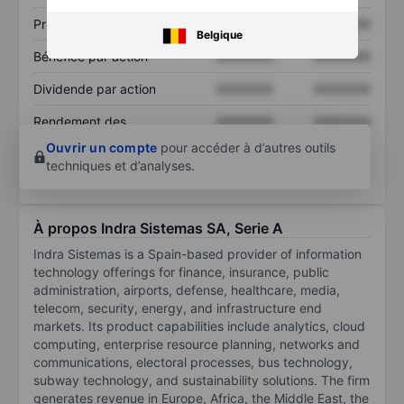
Prix / ventes
XXXXXXX
XXXXXXX
Belgique
Bénéfice par action
XXXXXXX
XXXXXXX
Dividende par action
XXXXXXX
XXXXXXX
Rendement des
XXXXXXX
XXXXXXX
capitaux propres
Ouvrir un compte
pour accéder à d’autres outils
techniques et d’analyses.
À propos Indra Sistemas SA, Serie A
Indra Sistemas is a Spain-based provider of information
technology offerings for finance, insurance, public
administration, airports, defense, healthcare, media,
telecom, security, energy, and infrastructure end
markets. Its product capabilities include analytics, cloud
computing, enterprise resource planning, networks and
communications, electoral processes, bus technology,
subway technology, and sustainability solutions. The firm
generates revenue in Europe, Africa, the Middle East, the