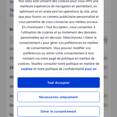
Nos sites web utilisent des cookies pour vous offrir une
au risque le plus élevé).
meilleure expérience de navigation en permettant, en
Télécharger la méthodologie ESG (en anglais)
optimisant et en analysant les opérations du site, ainsi
Data provided by
/
que pour fournir un contenu publicitaire personnalisé et
vous permettre de vous connecter aux médias sociaux.
En choisissant « Tout Accepter», vous consentez à
Informations financières
l'utilisation de cookies et au traitement des données
personnelles qui en découle. Sélectionnez « Gérer le
T1
T2
consentement » pour gérer vos préférences en matière
de consentement. Vous pouvez modifier vos
Résultats
préférences ou retirer votre consentement à tout
Chiffre d’affaires
XXXXXXX
XXXXXXX
moment via notre page de politique en matière de
cookies. Veuillez consulter notre politique en matière de
EBITDA
XXXXXXX
XXXXXXX
cookies
et notre politique de confidentialité
pour en
savoir plus
.
Résultat net
XXXXXXX
XXXXXXX
Tout Accepter
Bilan
Actif total
XXXXXXX
XXXXXXX
Nécessaires uniquement
Dette totale
XXXXXXX
XXXXXXX
Gérer le consentement
Ratios