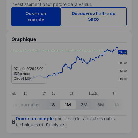
investissement peut perdre de la valeur.
Ouvrir un
Découvrez l'offre de
Saxo
compte
Graphique
Chart
61,36
60,00
Line chart with 391 data points.
56,00
The chart has 1 X axis displaying categories.
07-août-2026 15:00
52,00
IDR:xmce
The chart has 1 Y axis displaying values. Data ranges
Close
63,00
48,00
juil.
13
17
21
27
31
août
7
End of interactive chart.
Intra-journalier
1S
1M
3M
6M
1A
3A
Ouvrir un compte
pour accéder à d’autres outils
techniques et d’analyses.