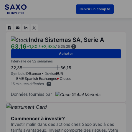
Ouvrir un compte
Indra Sistemas SA, Serie A
63,16
+1,80
/
+2,93%
15:35:29
Acheter
Intervalle de 52 semaines
32,38
66,15
Symbole
IDR:xmce
Devise
EUR
BME Spanish Exchanges
Closed
15 minutes différées
Données fournies par
Commencer à investir?
Investir malin dans des actions chez Saxo avec à des
tarrifs avantageux. Investir comporte des risques. Votre