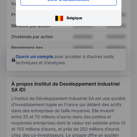
Ratios
Prix / ventes
XXXXXXX
XXXXXXX
Belgique
Bénéfice par action
XXXXXXX
XXXXXXX
Dividende par action
XXXXXXX
XXXXXXX
Rendement des
XXXXXXX
XXXXXXX
capitaux propres
Ouvrir un compte
pour accéder à d’autres outils
techniques et d’analyses.
À propos Institut de Developpement Industriel
SA IDI
L'Institut de Développement Industriel SA est une société
d'investissement logée en France qui détient des actifs
dans des entreprises de taille moyenne. Elle investit
entre 25 et 70 millions d'euros dans des petites et
moyennes entreprises dont la valeur est estimée entre 10
et 150 millions d'euros, et près de 250 millions d'euros
chez des co-investisseurs. Le groupe offre un soutien