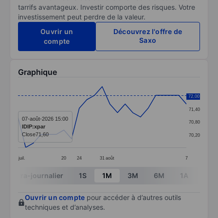
tarrifs avantageux. Investir comporte des risques. Votre
investissement peut perdre de la valeur.
Ouvrir un
Découvrez l'offre de
Saxo
compte
Graphique
Chart
72,00
72,00
Line chart with 23 data points.
71,40
The chart has 1 X axis displaying categories.
07-août-2026 15:00
70,80
IDIP:xpar
The chart has 1 Y axis displaying values. Data ranges 
Close
71,60
70,20
juil.
20
24
31
août
7
End of interactive chart.
Intra-journalier
1S
1M
3M
6M
1A
3A
Ouvrir un compte
pour accéder à d’autres outils
techniques et d’analyses.