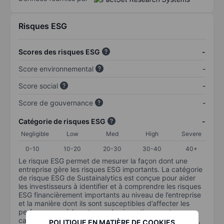
Risques ESG
Scores des risques ESG
-
Score environnemental
-
Score social
-
Score de gouvernance
-
Catégorie de risques ESG
-
Negligible
Low
Med
High
Severe
0-10
10-20
20-30
30-40
40+
Le risque ESG permet de mesurer la façon dont une
entreprise gère les risques ESG importants. La catégorie
de risque ESG de Sustainalytics est conçue pour aider
les investisseurs à identifier et à comprendre les risques
ESG financièrement importants au niveau de l’entreprise
et la manière dont ils sont susceptibles d’affecter les
performances à long terme des investissements en
capital. L’échelle va de 0 à 100. Plus le risque est faible,
POLITIQUE EN MATIÈRE DE COOKIES