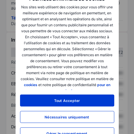
moins il est important (0 équivaut à aucun risque et 100
Nos sites web utilisent des cookies pour vous offrir une
au risque le plus élevé).
meilleure expérience de navigation en permettant, en
Télécharger la méthodologie ESG (en anglais)
optimisant et en analysant les opérations du site, ainsi
Data provided by
/
que pour fournir un contenu publicitaire personnalisé et
vous permettre de vous connecter aux médias sociaux.
En choisissant « Tout Accepter», vous consentez à
Informations financières
l'utilisation de cookies et au traitement des données
personnelles qui en découle. Sélectionnez « Gérer le
T1
T2
consentement » pour gérer vos préférences en matière
de consentement. Vous pouvez modifier vos
Résultats
préférences ou retirer votre consentement à tout
Chiffre d’affaires
XXXXXXX
XXXXXXX
moment via notre page de politique en matière de
cookies. Veuillez consulter notre politique en matière de
EBITDA
XXXXXXX
XXXXXXX
cookies
et notre politique de confidentialité
pour en
savoir plus
.
Résultat net
XXXXXXX
XXXXXXX
Tout Accepter
Bilan
Actif total
XXXXXXX
XXXXXXX
Nécessaires uniquement
Dette totale
XXXXXXX
XXXXXXX
Gérer le consentement