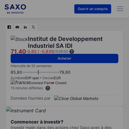
Ouvrir un compte
Institut de Developpement
Industriel SA IDI
71,40
-0,60
/
-0,83%
15:55:00
Acheter
Intervalle de 52 semaines
65,80
79,60
Symbole
IDIP:xpar
Devise
EUR
Euronext Paris
Closed
15 minutes différées
Données fournies par
Commencer à investir?
Investir malin dans des actions chez Saxo avec à des