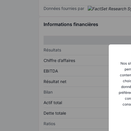
Données fournies par
Informations financières
Résultats
Chiffre d’affaires
Nos si
perm
EBITDA
conten
chois
Résultat net
donné
Bilan
préfére
con
Actif total
consu
Dette totale
Ratios