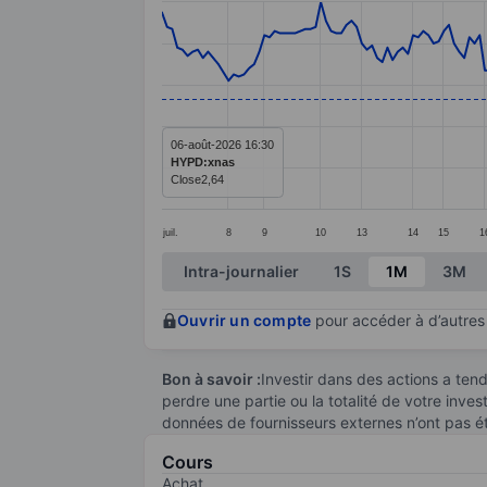
Line chart with 218 data points.
The chart has 1 X axis displaying categ
The chart has 1 Y axis displaying value
06-août-2026 16:30
HYPD:xnas
Close
2,64
juil.
8
9
10
13
14
15
1
End of interactive chart.
Intra-journalier
1S
1M
3M
Ouvrir un compte
pour accéder à d’autres 
Bon à savoir :
Investir dans des actions a te
perdre une partie ou la totalité de votre inve
données de fournisseurs externes n’ont pas é
Cours
Achat