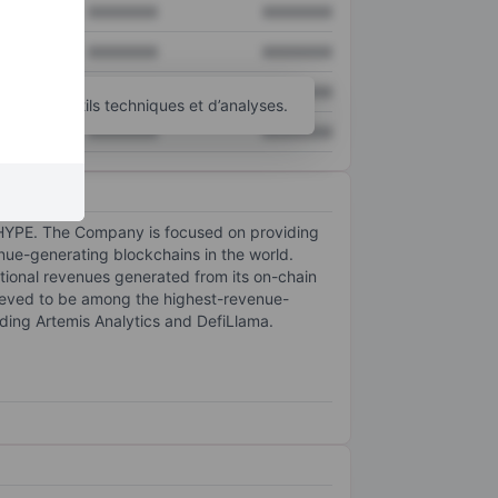
XXXXXXX
XXXXXXX
XXXXXXX
XXXXXXX
XXXXXXX
XXXXXXX
’autres outils techniques et d’analyses.
XXXXXXX
XXXXXXX
, HYPE. The Company is focused on providing
nue-generating blockchains in the world.
tional revenues generated from its on-chain
believed to be among the highest-revenue-
uding Artemis Analytics and DefiLlama.