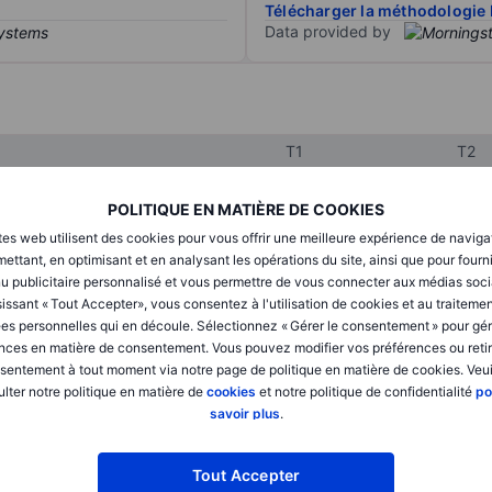
Télécharger la méthodologie 
Data provided by
T1
T2
POLITIQUE EN MATIÈRE DE COOKIES
XXXXXXX
XXXXXXX
tes web utilisent des cookies pour vous offrir une meilleure expérience de naviga
ettant, en optimisant et en analysant les opérations du site, ainsi que pour fourn
XXXXXXX
XXXXXXX
u publicitaire personnalisé et vous permettre de vous connecter aux médias soci
issant « Tout Accepter», vous consentez à l'utilisation de cookies et au traiteme
XXXXXXX
XXXXXXX
es personnelles qui en découle. Sélectionnez « Gérer le consentement » pour gér
nces en matière de consentement. Vous pouvez modifier vos préférences ou retir
sentement à tout moment via notre page de politique en matière de cookies. Veui
XXXXXXX
XXXXXXX
lter notre politique en matière de
cookies
et notre politique de confidentialité
po
savoir plus
.
XXXXXXX
XXXXXXX
Tout Accepter