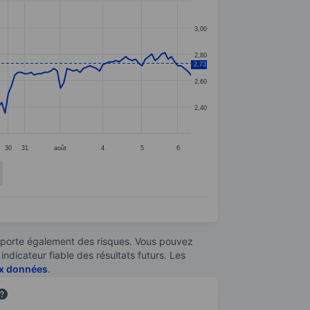
3,00
2,80
2,73
2,60
2,40
30
31
août
4
5
6
omporte également des risques. Vous pouvez
ndicateur fiable des résultats futurs. Les
aux données
.