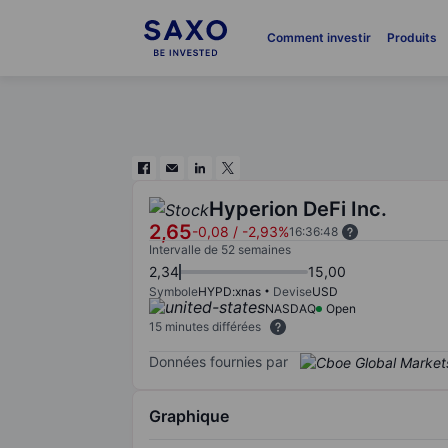
Comment investir
Produits
Hyperion DeFi Inc.
2,65
-0,08
/
-2,93%
16:36:48
Intervalle de 52 semaines
2,34
15,00
Symbole
HYPD:xnas
Devise
USD
NASDAQ
Open
15 minutes différées
Données fournies par
Graphique
Chart