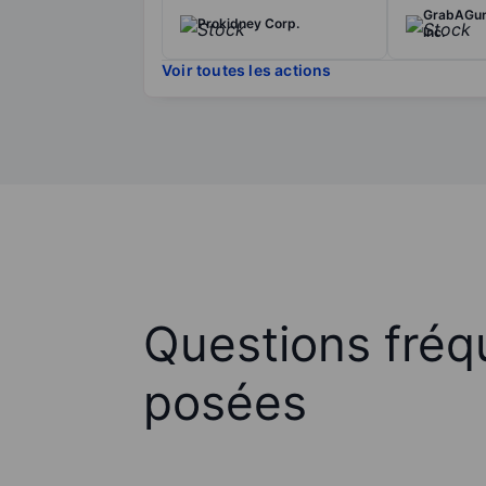
GrabAGun 
Prokidney Corp.
Inc.
Voir toutes les actions
Questions fré
posées