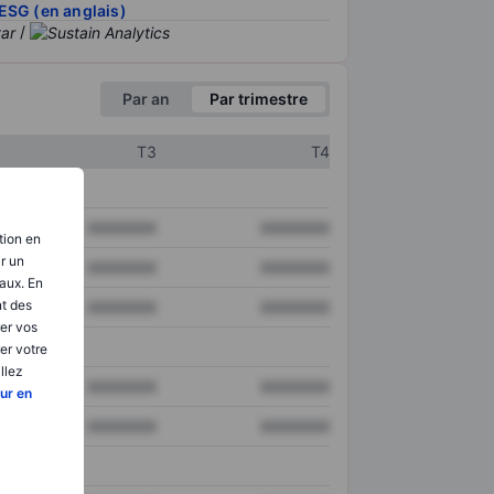
ESG (en anglais)
/
Par an
Par trimestre
T3
T4
XXXXXXX
XXXXXXX
tion en
ir un
XXXXXXX
XXXXXXX
aux. En
nt des
XXXXXXX
XXXXXXX
er vos
er votre
llez
XXXXXXX
XXXXXXX
ur en
XXXXXXX
XXXXXXX