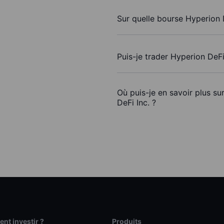
Sur quelle bourse Hyperion D
Puis-je trader Hyperion DeFi
Où puis-je en savoir plus su
DeFi Inc. ?
t investir ?
Produits