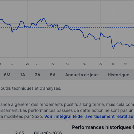
ories.
s. Data ranges from 2.35 to 3.2.
6
17
20
21
22
23
24
27
28
29
6M
1A
3A
5A
Annuel à ce jour
Historique
outils techniques et d’analyses.
ndance à générer des rendements positifs à long terme, mais cela c
stissement. Les performances passées de cette action ne sont pas un i
té modifiées par Saxo.
Voir l’intégralité de l’avertissement relatif 
Performances historiques
2,65
06-août-2026