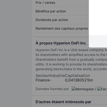
Prix / ventes
Bénéfice par action
Dividende par action
Rendement des capitaux propres
À propos Hyperion DeFi Inc.
Hyperion DeFi Inc is a USA-based company bui
its shareholders with simplified access to th
Shareholders benefit from a gradually compou
utility. It is working to provide its sharehol
generating blockchains in the world, accordin
Secteur
Industrie
Capitalisation
Finance
-
0,041380521bn
Données fournies par
/
D’autres étaient intéressés par