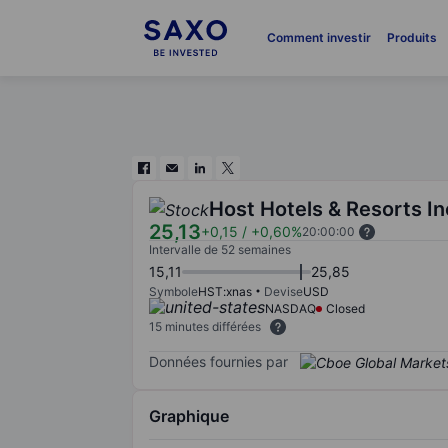
Comment investir
Produits
Host Hotels & Resorts In
25,13
+0,15
/
+0,60%
20:00:00
Intervalle de 52 semaines
15,11
25,85
Symbole
HST:xnas
Devise
USD
NASDAQ
Closed
15 minutes différées
Données fournies par
Graphique
Chart