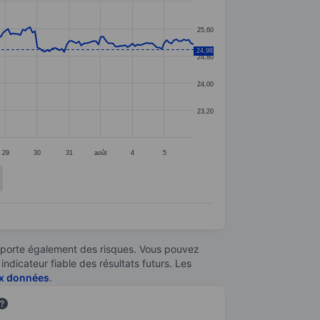
25,60
24,98
24,80
24,00
23,20
29
30
31
août
4
5
omporte également des risques. Vous pouvez
ndicateur fiable des résultats futurs. Les
aux données
.