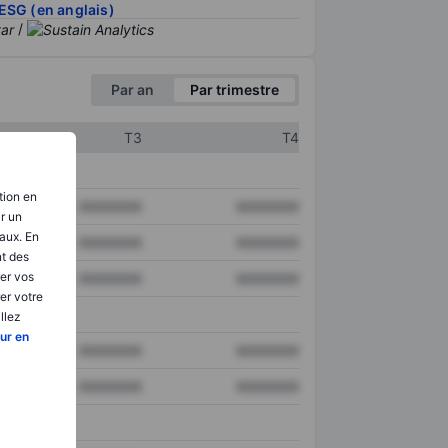
ESG (en anglais)
/
Par an
Par trimestre
T3
T4
tion en
XXXXXXX
XXXXXXX
ir un
aux. En
XXXXXXX
XXXXXXX
nt des
er vos
XXXXXXX
XXXXXXX
er votre
llez
ur en
XXXXXXX
XXXXXXX
XXXXXXX
XXXXXXX