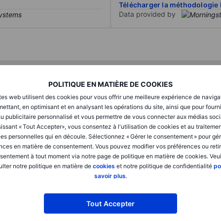
Télécharger la méthodologie 
Data provided by
T1
T2
POLITIQUE EN MATIÈRE DE COOKIES
tes web utilisent des cookies pour vous offrir une meilleure expérience de naviga
XXXXXXX
XXXXXXX
ettant, en optimisant et en analysant les opérations du site, ainsi que pour fourn
u publicitaire personnalisé et vous permettre de vous connecter aux médias soci
XXXXXXX
XXXXXXX
issant « Tout Accepter», vous consentez à l'utilisation de cookies et au traiteme
es personnelles qui en découle. Sélectionnez « Gérer le consentement » pour gér
XXXXXXX
XXXXXXX
nces en matière de consentement. Vous pouvez modifier vos préférences ou retir
sentement à tout moment via notre page de politique en matière de cookies. Veui
lter notre politique en matière de
cookies
et notre politique de confidentialité
po
XXXXXXX
XXXXXXX
savoir plus
.
XXXXXXX
XXXXXXX
Tout Accepter