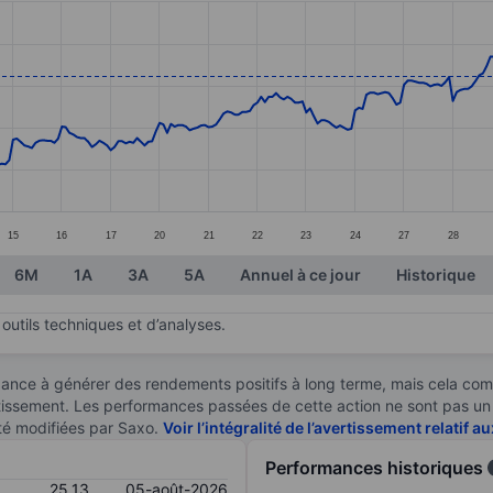
ories.
s. Data ranges from 22.7 to 25.64.
15
16
17
20
21
22
23
24
27
28
6M
1A
3A
5A
Annuel à ce jour
Historique
outils techniques et d’analyses.
ndance à générer des rendements positifs à long terme, mais cela c
stissement. Les performances passées de cette action ne sont pas un i
té modifiées par Saxo.
Voir l’intégralité de l’avertissement relatif 
Performances historiques
25,13
05-août-2026