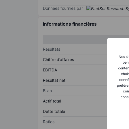
Données fournies par
Informations financières
Résultats
Nos si
Chiffre d’affaires
perm
conten
EBITDA
chois
donné
Résultat net
préfére
Bilan
con
consu
Actif total
Dette totale
Ratios