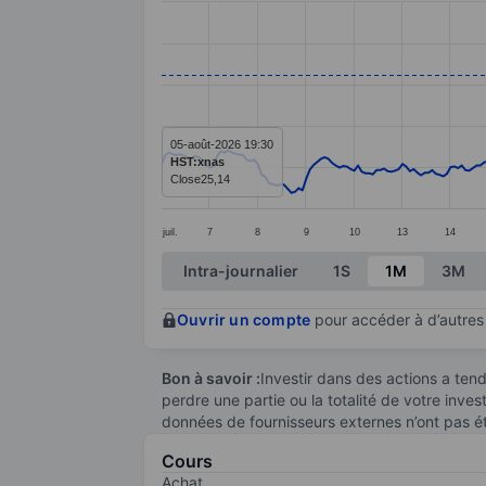
Line chart with 299 data points.
The chart has 1 X axis displaying categ
The chart has 1 Y axis displaying value
05-août-2026 19:30
HST:xnas
Close
25,14
juil.
7
8
9
10
13
14
End of interactive chart.
Intra-journalier
1S
1M
3M
Ouvrir un compte
pour accéder à d’autres 
Bon à savoir :
Investir dans des actions a te
perdre une partie ou la totalité de votre inve
données de fournisseurs externes n’ont pas é
Cours
Achat