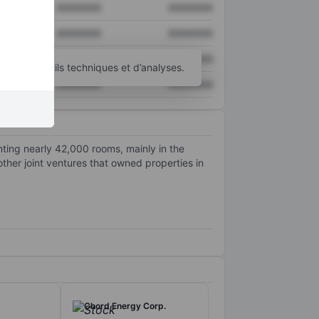
XXXXXXX
XXXXXXX
XXXXXXX
XXXXXXX
XXXXXXX
XXXXXXX
’autres outils techniques et d’analyses.
XXXXXXX
XXXXXXX
ting nearly 42,000 rooms, mainly in the
 other joint ventures that owned properties in
Chord Energy Corp.