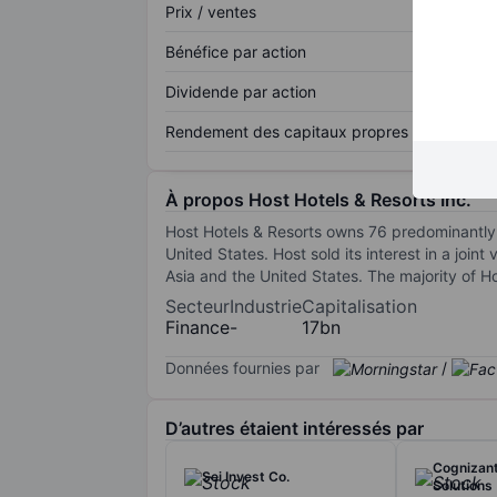
Prix / ventes
Bénéfice par action
Dividende par action
Rendement des capitaux propres
À propos Host Hotels & Resorts Inc.
Host Hotels & Resorts owns 76 predominantly 
United States. Host sold its interest in a join
Asia and the United States. The majority of H
Secteur
Industrie
Capitalisation
Finance
-
17bn
Données fournies par
/
D’autres étaient intéressés par
Cognizan
Sei Invest Co.
Solutions