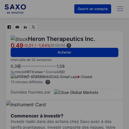
Ouvrir un compte
Heron Therapeutics Inc.
0,49
-0,01
/
-1,64%
20:00:00
Acheter
Intervalle de 52 semaines
0,38
1,58
Symbole
HRTX:xnas
Devise
USD
NASDAQ (Small cap)
Closed
15 minutes différées
Données fournies par
Commencer à investir?
Investir malin dans des actions chez Saxo avec à des
tarrifs avantageux. Investir comporte des risques. Votre