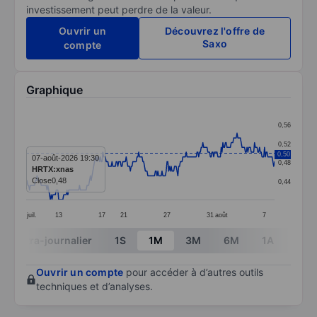
investissement peut perdre de la valeur.
Ouvrir un
Découvrez l'offre de
Saxo
compte
Graphique
Chart
0,56
Line chart with 299 data points.
0,52
0,50
The chart has 1 X axis displaying categories.
07-août-2026 19:30
0,48
HRTX:xnas
The chart has 1 Y axis displaying values. Data ranges 
Close
0,48
0,44
juil.
13
17
21
27
31
août
7
End of interactive chart.
Intra-journalier
1S
1M
3M
6M
1A
3A
Ouvrir un compte
pour accéder à d’autres outils
techniques et d’analyses.