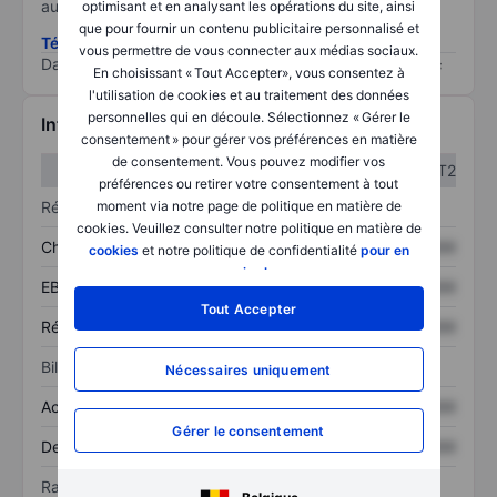
au risque le plus élevé).
optimisant et en analysant les opérations du site, ainsi
que pour fournir un contenu publicitaire personnalisé et
Télécharger la méthodologie ESG (en anglais)
vous permettre de vous connecter aux médias sociaux.
Data provided by
/
En choisissant « Tout Accepter», vous consentez à
l'utilisation de cookies et au traitement des données
personnelles qui en découle. Sélectionnez « Gérer le
Informations financières
consentement » pour gérer vos préférences en matière
de consentement. Vous pouvez modifier vos
T1
T2
préférences ou retirer votre consentement à tout
Résultats
moment via notre page de politique en matière de
cookies. Veuillez consulter notre politique en matière de
Chiffre d’affaires
XXXXXXX
XXXXXXX
cookies
et notre politique de confidentialité
pour en
savoir plus
.
EBITDA
XXXXXXX
XXXXXXX
Tout Accepter
Résultat net
XXXXXXX
XXXXXXX
Bilan
Nécessaires uniquement
Actif total
XXXXXXX
XXXXXXX
Gérer le consentement
Dette totale
XXXXXXX
XXXXXXX
Ratios