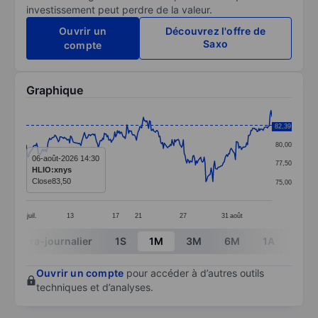
investissement peut perdre de la valeur.
Ouvrir un
Découvrez l'offre de
Saxo
compte
Graphique
Chart
82,50
82,39
Line chart with 284 data points.
80,00
The chart has 1 X axis displaying categories.
06-août-2026 14:30
77,50
HLIO:xnys
The chart has 1 Y axis displaying values. Data ranges 
Close
83,50
75,00
juil.
13
17
21
27
31
août
End of interactive chart.
Intra-journalier
1S
1M
3M
6M
1A
3A
Ouvrir un compte
pour accéder à d’autres outils
techniques et d’analyses.