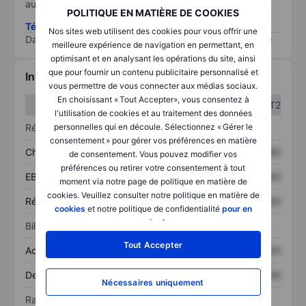
au risque le plus élevé).
POLITIQUE EN MATIÈRE DE COOKIES
Télécharger la méthodologie ESG (en anglais)
Nos sites web utilisent des cookies pour vous offrir une
Data provided by
/
meilleure expérience de navigation en permettant, en
optimisant et en analysant les opérations du site, ainsi
que pour fournir un contenu publicitaire personnalisé et
Informations financières
vous permettre de vous connecter aux médias sociaux.
En choisissant « Tout Accepter», vous consentez à
T1
T2
l'utilisation de cookies et au traitement des données
Résultats
personnelles qui en découle. Sélectionnez « Gérer le
consentement » pour gérer vos préférences en matière
Chiffre d’affaires
XXXXXXX
XXXXXXX
de consentement. Vous pouvez modifier vos
préférences ou retirer votre consentement à tout
EBITDA
XXXXXXX
XXXXXXX
moment via notre page de politique en matière de
cookies. Veuillez consulter notre politique en matière de
Résultat net
XXXXXXX
XXXXXXX
cookies
et notre politique de confidentialité
pour en
savoir plus
.
Bilan
Tout Accepter
Actif total
XXXXXXX
XXXXXXX
Dette totale
XXXXXXX
XXXXXXX
Nécessaires uniquement
Ratios