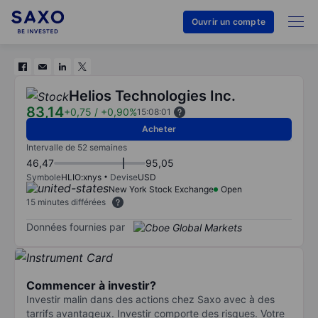
Ouvrir un compte
Helios Technologies Inc.
83,14
+0,75
/
+0,90%
15:08:01
Acheter
Intervalle de 52 semaines
46,47
95,05
Symbole
HLIO:xnys
Devise
USD
New York Stock Exchange
Open
15 minutes différées
Données fournies par
Commencer à investir?
Investir malin dans des actions chez Saxo avec à des
tarrifs avantageux. Investir comporte des risques. Votre