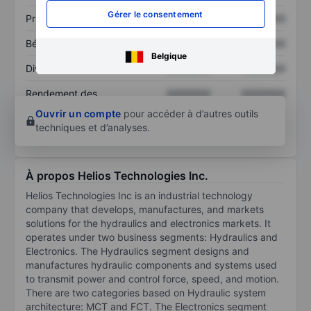
Gérer le consentement
Prix / ventes
XXXXXXX
XXXXXXX
Bénéfice par action
XXXXXXX
XXXXXXX
Belgique
Dividende par action
XXXXXXX
XXXXXXX
Rendement des
XXXXXXX
XXXXXXX
capitaux propres
Ouvrir un compte
pour accéder à d’autres outils
techniques et d’analyses.
À propos Helios Technologies Inc.
Helios Technologies Inc is an industrial technology
company that develops, manufactures, and markets
solutions for the hydraulics and electronics markets. It
operates under two business segments: Hydraulics and
Electronics. The Hydraulics segment designs and
manufactures hydraulic components and systems used
to transmit power and control force, speed, and motion.
There are two categories based on Hydraulic system
architecture: MCT and FCT. The Electronics segment