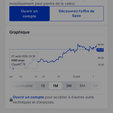
investissement peut perdre de la valeur.
Ouvrir un
Découvrez l'offre de
Saxo
compte
Graphique
Chart
88,00
Line chart with 299 data points.
85,02
84,00
The chart has 1 X axis displaying categories.
07-août-2026 19:30
80,00
HAE:xnys
The chart has 1 Y axis displaying values. Data ranges 
Close
87,79
76,00
juil.
13
17
21
27
31
août
7
End of interactive chart.
Intra-journalier
1S
1M
3M
6M
1A
3A
Ouvrir un compte
pour accéder à d’autres outils
techniques et d’analyses.