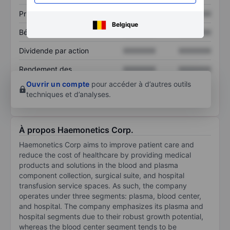
Prix / ventes
XXXXXXX
XXXXXXX
Belgique
Bénéfice par action
XXXXXXX
XXXXXXX
Dividende par action
XXXXXXX
XXXXXXX
Rendement des
XXXXXXX
XXXXXXX
capitaux propres
Ouvrir un compte
pour accéder à d’autres outils
techniques et d’analyses.
À propos Haemonetics Corp.
Haemonetics Corp aims to improve patient care and
reduce the cost of healthcare by providing medical
products and solutions in the blood and plasma
component collection, surgical suite, and hospital
transfusion service spaces. As such, the company
operates under three segments: plasma, blood center,
and hospital. The company emphasizes its plasma and
hospital segments due to their robust growth potential,
whereas the blood center segment tends to be