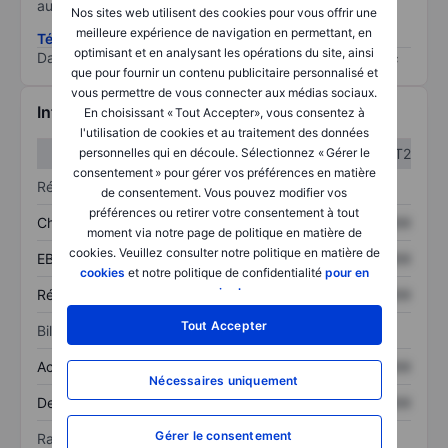
au risque le plus élevé).
Nos sites web utilisent des cookies pour vous offrir une
meilleure expérience de navigation en permettant, en
Télécharger la méthodologie ESG (en anglais)
optimisant et en analysant les opérations du site, ainsi
Data provided by
/
que pour fournir un contenu publicitaire personnalisé et
vous permettre de vous connecter aux médias sociaux.
Informations financières
En choisissant « Tout Accepter», vous consentez à
l'utilisation de cookies et au traitement des données
T1
T2
personnelles qui en découle. Sélectionnez « Gérer le
consentement » pour gérer vos préférences en matière
Résultats
de consentement. Vous pouvez modifier vos
préférences ou retirer votre consentement à tout
Chiffre d’affaires
XXXXXXX
XXXXXXX
moment via notre page de politique en matière de
cookies. Veuillez consulter notre politique en matière de
EBITDA
XXXXXXX
XXXXXXX
cookies
et notre politique de confidentialité
pour en
savoir plus
.
Résultat net
XXXXXXX
XXXXXXX
Tout Accepter
Bilan
Actif total
XXXXXXX
XXXXXXX
Nécessaires uniquement
Dette totale
XXXXXXX
XXXXXXX
Gérer le consentement
Ratios