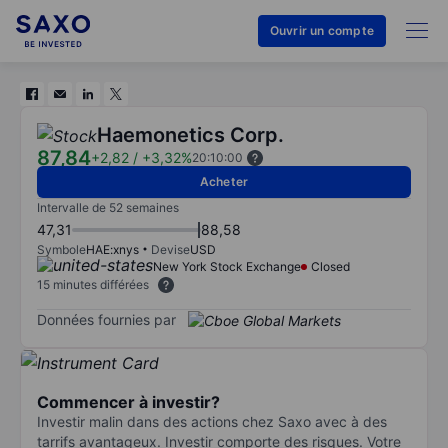
Ouvrir un compte
Haemonetics Corp.
87,84
+2,82
/
+3,32%
20:10:00
Acheter
Intervalle de 52 semaines
47,31
88,58
Symbole
HAE:xnys
Devise
USD
New York Stock Exchange
Closed
15 minutes différées
Données fournies par
Commencer à investir?
Investir malin dans des actions chez Saxo avec à des
tarrifs avantageux. Investir comporte des risques. Votre