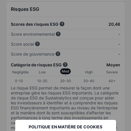
Risques ESG
Scores des risques ESG
20,48
Score environnemental
-
Score social
-
Score de gouvernance
-
Catégorie de risques ESG
Moyen
Med
Negligible
Low
High
Severe
0-10
10-20
20-30
30-40
40+
Le risque ESG permet de mesurer la façon dont une
entreprise gère les risques ESG importants. La catégorie
de risque ESG de Sustainalytics est conçue pour aider
les investisseurs à identifier et à comprendre les risques
ESG financièrement importants au niveau de l’entreprise
et la manière dont ils sont susceptibles d’affecter les
performances à long terme des investissements en
capital. L’échelle va de 0 à 100. Plus le risque est faible,
POLITIQUE EN MATIÈRE DE COOKIES
moins il est important (0 équivaut à aucun risque et 100