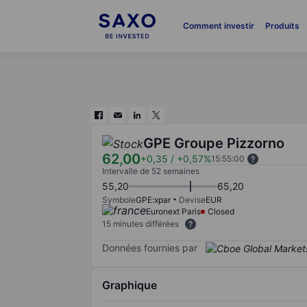
Comment investir
Produits
GPE Groupe Pizzorno
62,00
+0,35
/
+0,57%
15:55:00
Intervalle de 52 semaines
55,20
65,20
Symbole
GPE:xpar
Devise
EUR
Euronext Paris
Closed
15 minutes différées
Données fournies par
Graphique
Chart