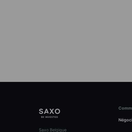
Commen
Négoc
Saxo Belgique