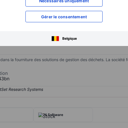
Nécessaires uniquement
XXXXXXX
XXXXXXX
XXXXXXX
XXXXXXX
Gérer le consentement
XXXXXXX
XXXXXXX
Ouvrir un compte
pour accéder à d
XXXXXXX
XXXXXXX
Belgique
ns la fourniture des solutions de gestion des déchets. La société fo
tion
43bn
74 Software