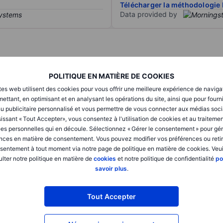
Télécharger la méthodologie 
Data provided by
T1
T2
POLITIQUE EN MATIÈRE DE COOKIES
tes web utilisent des cookies pour vous offrir une meilleure expérience de naviga
ettant, en optimisant et en analysant les opérations du site, ainsi que pour fourn
XXXXXXX
XXXXXXX
u publicitaire personnalisé et vous permettre de vous connecter aux médias soci
issant « Tout Accepter», vous consentez à l'utilisation de cookies et au traiteme
XXXXXXX
XXXXXXX
es personnelles qui en découle. Sélectionnez « Gérer le consentement » pour gér
XXXXXXX
XXXXXXX
nces en matière de consentement. Vous pouvez modifier vos préférences ou retir
sentement à tout moment via notre page de politique en matière de cookies. Veui
lter notre politique en matière de
cookies
et notre politique de confidentialité
po
savoir plus
.
XXXXXXX
XXXXXXX
XXXXXXX
XXXXXXX
Tout Accepter