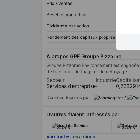
Prix / ventes
Bénéfice par action
Dividende par action
Rendement des capitaux propres
À propos GPE Groupe Pizzorno
Groupe Pizzorno Environnement est engagée da
de transport, de triage et de nettoyage.
Secteur
Industrie
Capitalisa
Services d’entreprise
-
0,238291
Données fournies par
/
D’autres étaient intéressés par
Linedata Services
Dekuple
Voir toutes les actions