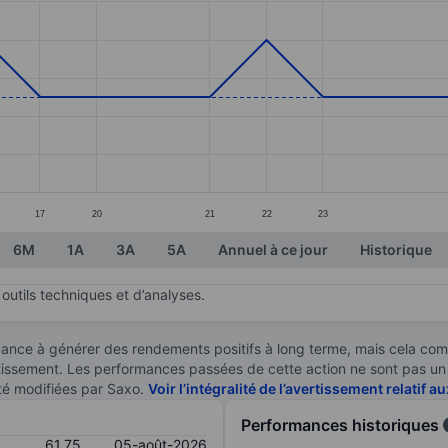
ories.
s. Data ranges from 61.4 to 61.8.
17
20
21
22
23
6M
1A
3A
5A
Annuel à ce jour
Historique
outils techniques et d’analyses.
ndance à générer des rendements positifs à long terme, mais cela c
stissement. Les performances passées de cette action ne sont pas un i
té modifiées par Saxo.
Voir l’intégralité de l’avertissement relatif 
Performances historiques
61,75
05-août-2026