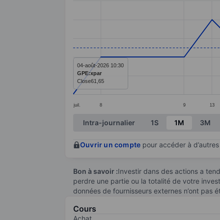
Line chart with 19 data points.
The chart has 1 X axis displaying categ
The chart has 1 Y axis displaying value
04-août-2026 10:30
GPE:xpar
Close
61,65
juil.
8
9
13
End of interactive chart.
Intra-journalier
1S
1M
3M
Ouvrir un compte
pour accéder à d’autres 
Bon à savoir :
Investir dans des actions a te
perdre une partie ou la totalité de votre inve
données de fournisseurs externes n’ont pas é
Cours
Achat