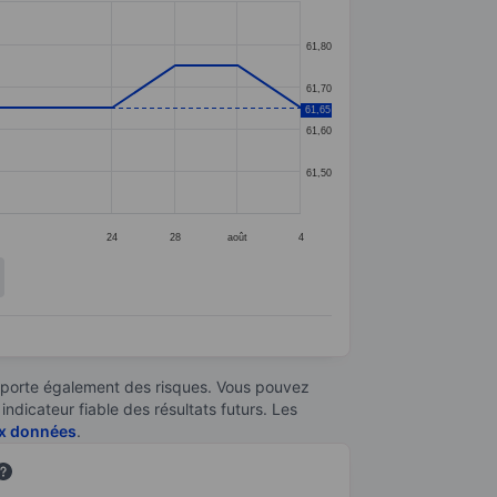
61,80
61,70
61,65
61,60
61,50
24
28
août
4
omporte également des risques. Vous pouvez
ndicateur fiable des résultats futurs. Les
aux données
.