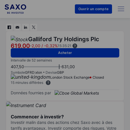
Ouvrir un compte
Galliford Try Holdings Plc
619,00
-2,00
/
-0,32%
15:35:21
Acheter
Intervalle de 52 semaines
407,50
631,00
Symbole
GFRD:xlon
Devise
GBP
London Stock Exchange
Closed
15 minutes différées
Données fournies par
Commencer à investir?
Investir malin dans des actions chez Saxo avec à des
tarrifs avantageux. Investir comporte des risques. Votre