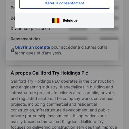
Gérer le consentement
Prix / ventes
XXXXXXX
XXXXXXX
Bénéfice par action
XXXXXXX
XXXXXXX
Belgique
Dividende par action
XXXXXXX
XXXXXXX
Rendement des
XXXXXXX
XXXXXXX
capitaux propres
Ouvrir un compte
pour accéder à d’autres outils
techniques et d’analyses.
À propos Galliford Try Holdings Plc
Galliford Try Holdings PLC operates in the construction
and engineering industry. It specializes in building and
infrastructure projects for clients across public, private,
and regulated sectors. The company works on various
projects, including commercial and residential
construction, infrastructure development, and public-
private partnership investments. Its operations are
mainly based in the United Kingdom. Galliford Try
focuses on delivering construction services that improve