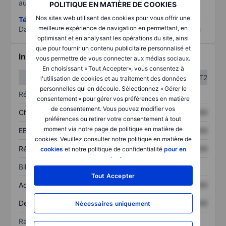
au risque le plus élevé).
POLITIQUE EN MATIÈRE DE COOKIES
Nos sites web utilisent des cookies pour vous offrir une
Télécharger la méthodologie ESG (en anglais)
meilleure expérience de navigation en permettant, en
Data provided by
/
optimisant et en analysant les opérations du site, ainsi
que pour fournir un contenu publicitaire personnalisé et
Informations financières
vous permettre de vous connecter aux médias sociaux.
En choisissant « Tout Accepter», vous consentez à
T1
T2
l'utilisation de cookies et au traitement des données
personnelles qui en découle. Sélectionnez « Gérer le
Résultats
consentement » pour gérer vos préférences en matière
de consentement. Vous pouvez modifier vos
Chiffre d’affaires
XXXXXXX
XXXXXXX
préférences ou retirer votre consentement à tout
moment via notre page de politique en matière de
EBITDA
XXXXXXX
XXXXXXX
cookies. Veuillez consulter notre politique en matière de
Résultat net
XXXXXXX
XXXXXXX
cookies
et notre politique de confidentialité
pour en
savoir plus
.
Bilan
Tout Accepter
Actif total
XXXXXXX
XXXXXXX
Dette totale
XXXXXXX
XXXXXXX
Nécessaires uniquement
Ratios