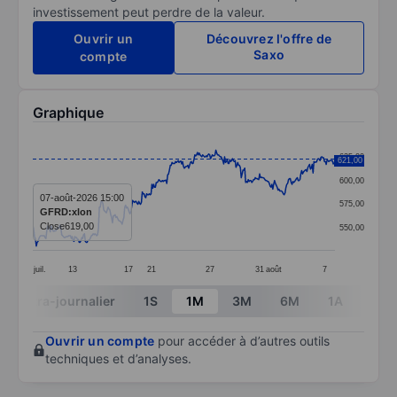
investissement peut perdre de la valeur.
Ouvrir un
Découvrez l'offre de
Saxo
compte
Graphique
Chart
625,00
621,00
Line chart with 346 data points.
600,00
The chart has 1 X axis displaying categories.
07-août-2026 15:00
575,00
GFRD:xlon
The chart has 1 Y axis displaying values. Data ranges
Close
619,00
550,00
juil.
13
17
21
27
31
août
7
End of interactive chart.
Intra-journalier
1S
1M
3M
6M
1A
3A
Ouvrir un compte
pour accéder à d’autres outils
techniques et d’analyses.