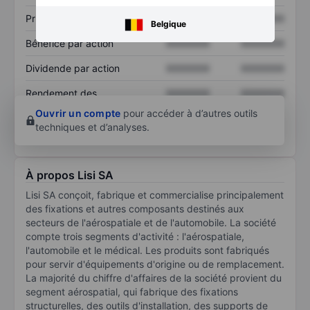
Prix / ventes
XXXXXXX
XXXXXXX
Belgique
Bénéfice par action
XXXXXXX
XXXXXXX
Dividende par action
XXXXXXX
XXXXXXX
Rendement des
XXXXXXX
XXXXXXX
capitaux propres
Ouvrir un compte
pour accéder à d’autres outils
techniques et d’analyses.
À propos Lisi SA
Lisi SA conçoit, fabrique et commercialise principalement
des fixations et autres composants destinés aux
secteurs de l'aérospatiale et de l'automobile. La société
compte trois segments d'activité : l'aérospatiale,
l'automobile et le médical. Les produits sont fabriqués
pour servir d'équipements d'origine ou de remplacement.
La majorité du chiffre d'affaires de la société provient du
segment aérospatial, qui fabrique des fixations
structurelles, des outils d'installation, des supports de