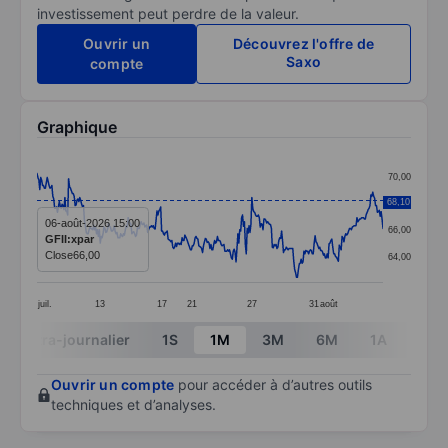
investissement peut perdre de la valeur.
Ouvrir un
Découvrez l'offre de
Saxo
compte
Graphique
Chart
70,00
Line chart with 373 data points.
68,10
68,00
The chart has 1 X axis displaying categories.
06-août-2026 15:00
66,00
GFII:xpar
The chart has 1 Y axis displaying values. Data ranges 
Close
66,00
64,00
juil.
13
17
21
27
31
août
End of interactive chart.
Intra-journalier
1S
1M
3M
6M
1A
3A
Ouvrir un compte
pour accéder à d’autres outils
techniques et d’analyses.