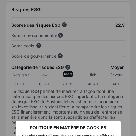
Risques ESG
Scores des risques ESG
22,9
Score environnemental
-
Score social
-
Score de gouvernance
-
Catégorie de risques ESG
Moyen
Med
Negligible
Low
High
Severe
0-10
10-20
20-30
30-40
40+
Le risque ESG permet de mesurer la façon dont une
entreprise gère les risques ESG importants. La catégorie
de risque ESG de Sustainalytics est conçue pour aider
les investisseurs à identifier et à comprendre les risques
ESG financièrement importants au niveau de l’entreprise
et la manière dont ils sont susceptibles d’affecter les
performances à long terme des investissements en
capital. L’échelle va de 0 à 100. Plus le risque est faible,
POLITIQUE EN MATIÈRE DE COOKIES
moins il est important (0 équivaut à aucun risque et 100
Nos sites web utilisent des cookies pour vous offrir une