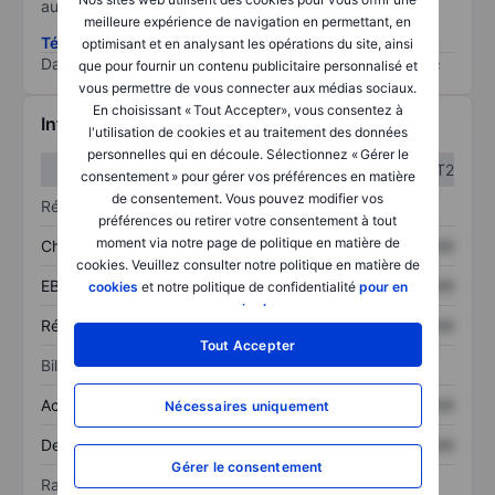
au risque le plus élevé).
meilleure expérience de navigation en permettant, en
Télécharger la méthodologie ESG (en anglais)
optimisant et en analysant les opérations du site, ainsi
Data provided by
/
que pour fournir un contenu publicitaire personnalisé et
vous permettre de vous connecter aux médias sociaux.
En choisissant « Tout Accepter», vous consentez à
Informations financières
l'utilisation de cookies et au traitement des données
personnelles qui en découle. Sélectionnez « Gérer le
T1
T2
consentement » pour gérer vos préférences en matière
de consentement. Vous pouvez modifier vos
Résultats
préférences ou retirer votre consentement à tout
moment via notre page de politique en matière de
Chiffre d’affaires
XXXXXXX
XXXXXXX
cookies. Veuillez consulter notre politique en matière de
EBITDA
XXXXXXX
XXXXXXX
cookies
et notre politique de confidentialité
pour en
savoir plus
.
Résultat net
XXXXXXX
XXXXXXX
Tout Accepter
Bilan
Actif total
XXXXXXX
XXXXXXX
Nécessaires uniquement
Dette totale
XXXXXXX
XXXXXXX
Gérer le consentement
Ratios