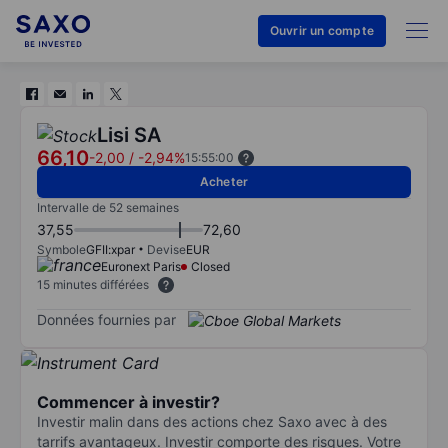
Ouvrir un compte
Lisi SA
66,10
-2,00
/
-2,94%
15:55:00
Acheter
Intervalle de 52 semaines
37,55
72,60
Symbole
GFII:xpar
Devise
EUR
Euronext Paris
Closed
15 minutes différées
Données fournies par
Commencer à investir?
Investir malin dans des actions chez Saxo avec à des
tarrifs avantageux. Investir comporte des risques. Votre