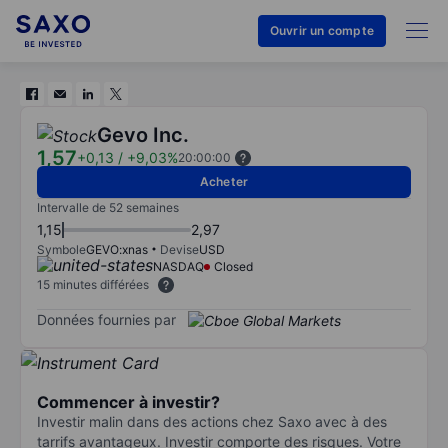
Ouvrir un compte
Gevo Inc.
1,57
+0,13
/
+9,03%
20:00:00
Acheter
Intervalle de 52 semaines
1,15
2,97
Symbole
GEVO:xnas
Devise
USD
NASDAQ
Closed
15 minutes différées
Données fournies par
Commencer à investir?
Investir malin dans des actions chez Saxo avec à des
tarrifs avantageux. Investir comporte des risques. Votre