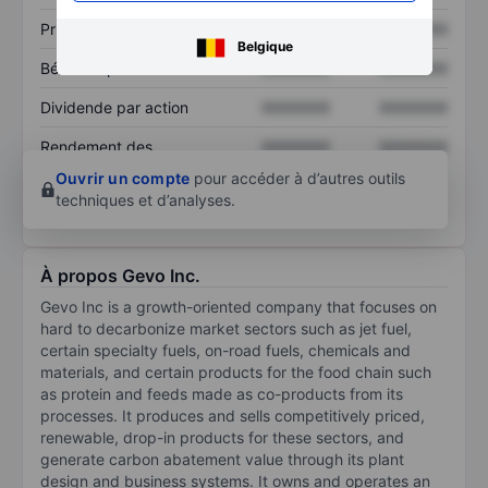
Prix / ventes
XXXXXXX
XXXXXXX
Belgique
Bénéfice par action
XXXXXXX
XXXXXXX
Dividende par action
XXXXXXX
XXXXXXX
Rendement des
XXXXXXX
XXXXXXX
capitaux propres
Ouvrir un compte
pour accéder à d’autres outils
techniques et d’analyses.
À propos Gevo Inc.
Gevo Inc is a growth-oriented company that focuses on
hard to decarbonize market sectors such as jet fuel,
certain specialty fuels, on-road fuels, chemicals and
materials, and certain products for the food chain such
as protein and feeds made as co-products from its
processes. It produces and sells competitively priced,
renewable, drop-in products for these sectors, and
generate carbon abatement value through its plant
design and business systems. It owns and operates an