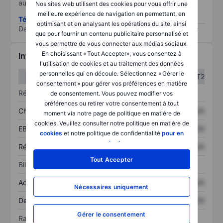
au risque le plus élevé).
Nos sites web utilisent des cookies pour vous offrir une
meilleure expérience de navigation en permettant, en
Télécharger la méthodologie ESG (en anglais)
optimisant et en analysant les opérations du site, ainsi
Data provided by
/
que pour fournir un contenu publicitaire personnalisé et
vous permettre de vous connecter aux médias sociaux.
En choisissant « Tout Accepter», vous consentez à
Informations financières
l'utilisation de cookies et au traitement des données
personnelles qui en découle. Sélectionnez « Gérer le
T1
T2
consentement » pour gérer vos préférences en matière
Résultats
de consentement. Vous pouvez modifier vos
préférences ou retirer votre consentement à tout
Chiffre d’affaires
XXXXXXX
XXXXXXX
moment via notre page de politique en matière de
cookies. Veuillez consulter notre politique en matière de
EBITDA
XXXXXXX
XXXXXXX
cookies
et notre politique de confidentialité
pour en
savoir plus
.
Résultat net
XXXXXXX
XXXXXXX
Tout Accepter
Bilan
Actif total
XXXXXXX
XXXXXXX
Nécessaires uniquement
Dette totale
XXXXXXX
XXXXXXX
Gérer le consentement
Ratios