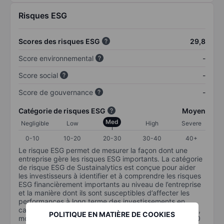
Risques ESG
Scores des risques ESG
29,8
Score environnemental
-
Score social
-
Score de gouvernance
-
Catégorie de risques ESG
Moyen
Med
Negligible
Low
High
Severe
0-10
10-20
20-30
30-40
40+
Le risque ESG permet de mesurer la façon dont une
entreprise gère les risques ESG importants. La catégorie
de risque ESG de Sustainalytics est conçue pour aider
les investisseurs à identifier et à comprendre les risques
ESG financièrement importants au niveau de l’entreprise
et la manière dont ils sont susceptibles d’affecter les
performances à long terme des investissements en
capital. L’échelle va de 0 à 100. Plus le risque est faible,
POLITIQUE EN MATIÈRE DE COOKIES
moins il est important (0 équivaut à aucun risque et 100