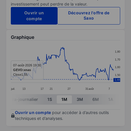
investissement peut perdre de la valeur.
Ouvrir un
Découvrez l'offre de
Saxo
compte
Graphique
Chart
1,80
Line chart with 297 data points.
1,70
The chart has 1 X axis displaying categories.
07-août-2026 19:30
1,60
GEVO:xnas
The chart has 1 Y axis displaying values. Data ranges 
Close
1,55
1,50
1,44
juil.
13
17
21
27
31
août
7
End of interactive chart.
Intra-journalier
1S
1M
3M
6M
1A
3A
Ouvrir un compte
pour accéder à d’autres outils
techniques et d’analyses.