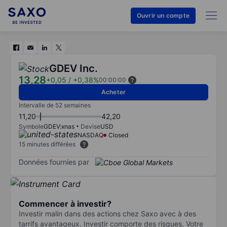
Ouvrir un compte
GDEV Inc.
13,28
+0,05
/
+0,38%
00:00:00
Acheter
Intervalle de 52 semaines
11,20
42,20
Symbole
GDEV:xnas
Devise
USD
NASDAQ
Closed
15 minutes différées
Données fournies par
Commencer à investir?
Investir malin dans des actions chez Saxo avec à des
tarrifs avantageux. Investir comporte des risques. Votre