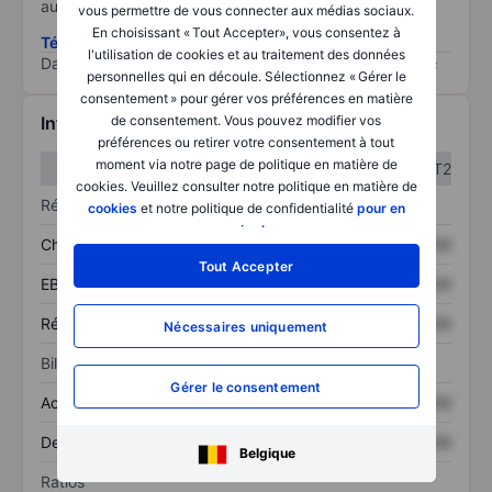
au risque le plus élevé).
vous permettre de vous connecter aux médias sociaux.
En choisissant « Tout Accepter», vous consentez à
Télécharger la méthodologie ESG (en anglais)
l'utilisation de cookies et au traitement des données
Data provided by
/
personnelles qui en découle. Sélectionnez « Gérer le
consentement » pour gérer vos préférences en matière
Informations financières
de consentement. Vous pouvez modifier vos
préférences ou retirer votre consentement à tout
moment via notre page de politique en matière de
T1
T2
cookies. Veuillez consulter notre politique en matière de
Résultats
cookies
et notre politique de confidentialité
pour en
savoir plus
.
Chiffre d’affaires
XXXXXXX
XXXXXXX
Tout Accepter
EBITDA
XXXXXXX
XXXXXXX
Résultat net
XXXXXXX
XXXXXXX
Nécessaires uniquement
Bilan
Gérer le consentement
Actif total
XXXXXXX
XXXXXXX
Dette totale
XXXXXXX
XXXXXXX
Belgique
Ratios