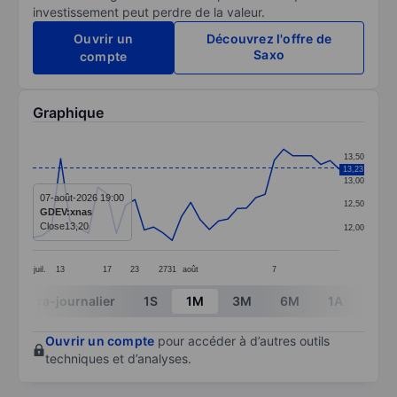
investissement peut perdre de la valeur.
Ouvrir un
Découvrez l'offre de
Saxo
compte
Graphique
Chart
13,50
13,23
Line chart with 34 data points.
13,00
The chart has 1 X axis displaying categories.
07-août-2026 19:00
12,50
GDEV:xnas
The chart has 1 Y axis displaying values. Data ranges 
Close
13,20
12,00
juil.
13
17
23
27
31
août
7
End of interactive chart.
Intra-journalier
1S
1M
3M
6M
1A
3A
Ouvrir un compte
pour accéder à d’autres outils
techniques et d’analyses.