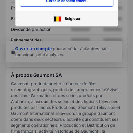
Gérer le consentement
Prix / ventes
XXXXXXX
XXXXXXX
Bénéfice par action
XXXXXXX
XXXXXXX
Belgique
Dividende par action
XXXXXXX
XXXXXXX
Rendement des
XXXXXXX
XXXXXXX
capitaux propres
Ouvrir un compte
pour accéder à d’autres outils
techniques et d’analyses.
À propos Gaumont SA
Gaumont, producteur et distributeur de films
cinématographiques, produit des programmes télévisés,
des films d'animation et des séries produits par
Alphanim, ainsi que des séries et des fictions télévisées
produites par Leonis Productions, Gaumont Television et
Gaumont International Television. Le groupe Gaumont
opère dans deux secteurs d'activité qui constituent ses
segments opérationnels: Production et Distribution de
films français, activité historique de Gaumont ; la