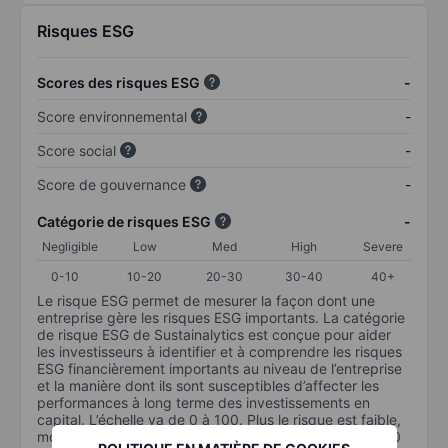
Risques ESG
Scores des risques ESG
-
Score environnemental
-
Score social
-
Score de gouvernance
-
Catégorie de risques ESG
-
Negligible
Low
Med
High
Severe
0-10
10-20
20-30
30-40
40+
Le risque ESG permet de mesurer la façon dont une
entreprise gère les risques ESG importants. La catégorie
de risque ESG de Sustainalytics est conçue pour aider
les investisseurs à identifier et à comprendre les risques
ESG financièrement importants au niveau de l’entreprise
et la manière dont ils sont susceptibles d’affecter les
performances à long terme des investissements en
capital. L’échelle va de 0 à 100. Plus le risque est faible,
moins il est important (0 équivaut à aucun risque et 100