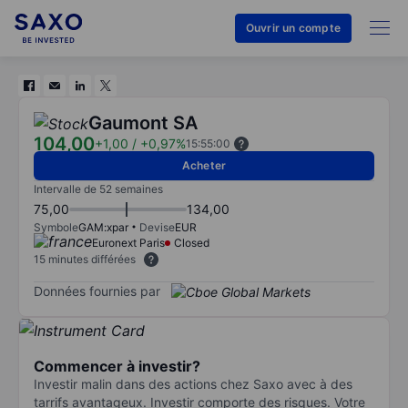
Ouvrir un compte
Gaumont SA
104,00
+1,00
/
+0,97%
15:55:00
Acheter
Intervalle de 52 semaines
75,00
134,00
Symbole
GAM:xpar
Devise
EUR
Euronext Paris
Closed
15 minutes différées
Données fournies par
Commencer à investir?
Investir malin dans des actions chez Saxo avec à des
tarrifs avantageux. Investir comporte des risques. Votre