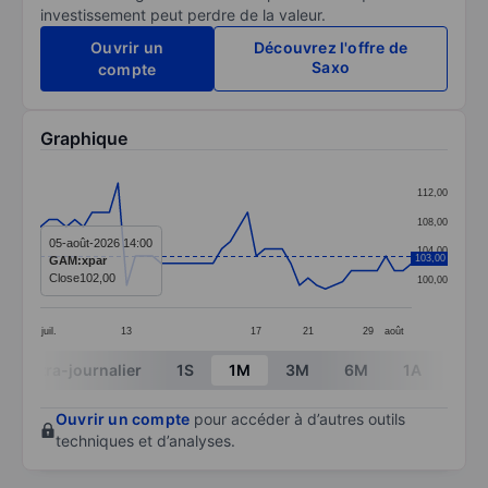
investissement peut perdre de la valeur.
Ouvrir un
Découvrez l'offre de
Saxo
compte
Graphique
Chart
112,00
Line chart with 44 data points.
108,00
The chart has 1 X axis displaying categories.
05-août-2026 14:00
104,00
103,00
GAM:xpar
The chart has 1 Y axis displaying values. Data ranges 
Close
102,00
100,00
juil.
13
17
21
29
août
End of interactive chart.
Intra-journalier
1S
1M
3M
6M
1A
3A
Ouvrir un compte
pour accéder à d’autres outils
techniques et d’analyses.