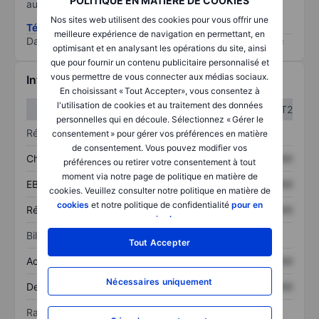
POLITIQUE EN MATIÈRE DE COOKIES
au risque le plus élevé).
Nos sites web utilisent des cookies pour vous offrir une
Télécharger la méthodologie ESG (en anglais)
meilleure expérience de navigation en permettant, en
Data provided by
/
optimisant et en analysant les opérations du site, ainsi
que pour fournir un contenu publicitaire personnalisé et
vous permettre de vous connecter aux médias sociaux.
Informations financières
En choisissant « Tout Accepter», vous consentez à
l'utilisation de cookies et au traitement des données
T1
T2
personnelles qui en découle. Sélectionnez « Gérer le
Résultats
consentement » pour gérer vos préférences en matière
de consentement. Vous pouvez modifier vos
Chiffre d’affaires
XXXXXXX
XXXXXXX
préférences ou retirer votre consentement à tout
moment via notre page de politique en matière de
EBITDA
XXXXXXX
XXXXXXX
cookies. Veuillez consulter notre politique en matière de
cookies
et notre politique de confidentialité
pour en
Résultat net
XXXXXXX
XXXXXXX
savoir plus
.
Bilan
Tout Accepter
Actif total
XXXXXXX
XXXXXXX
Nécessaires uniquement
Dette totale
XXXXXXX
XXXXXXX
Ratios