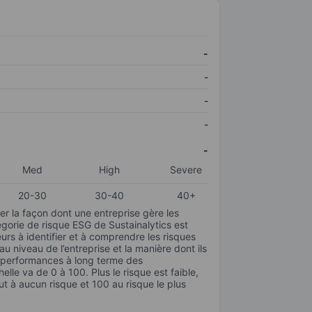
-
-
-
-
-
Med
High
Severe
20-30
30-40
40+
r la façon dont une entreprise gère les
gorie de risque ESG de Sustainalytics est
urs à identifier et à comprendre les risques
 niveau de l’entreprise et la manière dont ils
s performances à long terme des
elle va de 0 à 100. Plus le risque est faible,
ut à aucun risque et 100 au risque le plus