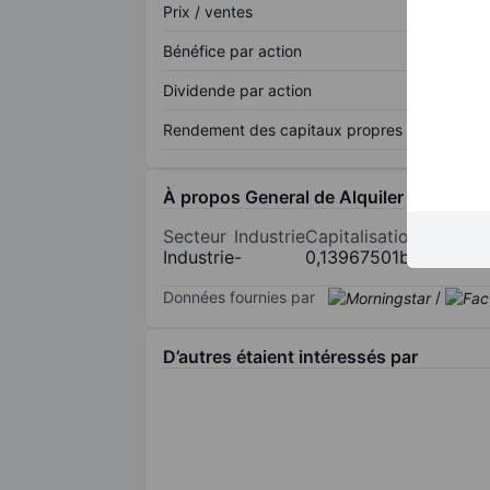
Prix / ventes
Bénéfice par action
Dividende par action
Rendement des capitaux propres
À propos General de Alquiler de Maqui
Secteur
Industrie
Capitalisation
Industrie
-
0,13967501bn
Données fournies par
/
D’autres étaient intéressés par