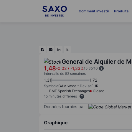
Comment investir
Produits
General de Alquiler de M
1,48
-0,02
/
-1,33%
15:35:10
Intervalle de 52 semaines
1,31
1,72
Symbole
GAM:xmce
Devise
EUR
BME Spanish Exchanges
Closed
15 minutes différées
Données fournies par
Graphique