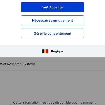
XXXXXXX
XXXXXXX
Tout Accepter
XXXXXXX
XXXXXXX
XXXXXXX
XXXXXXX
Nécessaires uniquement
Ouvrir un compte
pour accéder à d
XXXXXXX
XXXXXXX
Gérer le consentement
naria SA
Belgique
Cette information n’est pas disponible pour le moment