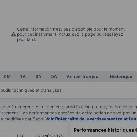
Cette information n’est pas disponible pour le moment
pour cet instrument. Actualisez la page ou réessayez
plus tard.
6M
1A
3A
5A
Annuel à ce jour
Historique
outils techniques et d’analyses.
ndance à générer des rendements positifs à long terme, mais cela c
stissement. Les performances passées de cette action ne sont pas un i
té modifiées par Saxo.
Voir l’intégralité de l’avertissement relatif 
Performances historiques
1,48
06-août-2026