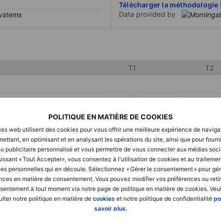
Télécharger la méthodologie 
Data provided by
T1
T2
XXXXXXX
XXXXXXX
POLITIQUE EN MATIÈRE DE COOKIES
XXXXXXX
XXXXXXX
tes web utilisent des cookies pour vous offrir une meilleure expérience de naviga
XXXXXXX
XXXXXXX
ettant, en optimisant et en analysant les opérations du site, ainsi que pour fourn
u publicitaire personnalisé et vous permettre de vous connecter aux médias soci
issant « Tout Accepter», vous consentez à l'utilisation de cookies et au traiteme
es personnelles qui en découle. Sélectionnez « Gérer le consentement » pour gér
XXXXXXX
XXXXXXX
nces en matière de consentement. Vous pouvez modifier vos préférences ou retir
sentement à tout moment via notre page de politique en matière de cookies. Veui
XXXXXXX
XXXXXXX
lter notre politique en matière de
cookies
et notre politique de confidentialité
po
savoir plus
.