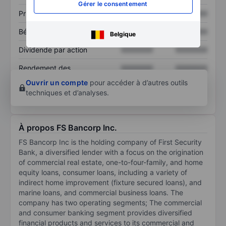
Gérer le consentement
Prix / ventes
XXXXXXX
XXXXXXX
Bénéfice par action
XXXXXXX
XXXXXXX
Belgique
Dividende par action
XXXXXXX
XXXXXXX
Rendement des
XXXXXXX
XXXXXXX
capitaux propres
Ouvrir un compte
pour accéder à d’autres outils
techniques et d’analyses.
À propos FS Bancorp Inc.
FS Bancorp Inc is the holding company of First Security
Bank, a diversified lender with a focus on the origination
of commercial real estate, one-to-four-family, and home
equity loans, consumer loans, including a variety of
indirect home improvement (fixture secured loans), and
marine loans, and commercial business loans. The
company has two operating segments; The commercial
and consumer banking segment provides diversified
financial products and services to its commercial and