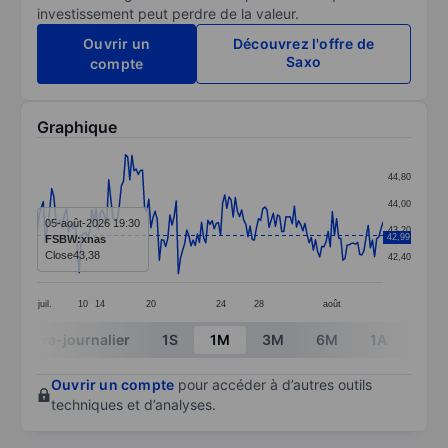
investissement peut perdre de la valeur.
Ouvrir un
Découvrez l'offre de
Saxo
compte
Graphique
Chart
44,80
Line chart with 165 data points.
44,00
The chart has 1 X axis displaying categories.
05-août-2026 19:30
43,20
42,99
FSBW:xnas
The chart has 1 Y axis displaying values. Data ranges 
Close
43,38
42,40
juil.
10
14
20
24
28
août
End of interactive chart.
Intra-journalier
1S
1M
3M
6M
1A
3A
Ouvrir un compte
pour accéder à d’autres outils
techniques et d’analyses.