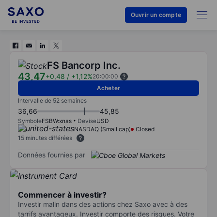
Ouvrir un compte
FS Bancorp Inc.
43,47
+0,48
/
+1,12%
20:00:00
Acheter
Intervalle de 52 semaines
36,66
45,85
Symbole
FSBW:xnas
Devise
USD
NASDAQ (Small cap)
Closed
15 minutes différées
Données fournies par
Commencer à investir?
Investir malin dans des actions chez Saxo avec à des
tarrifs avantageux. Investir comporte des risques. Votre