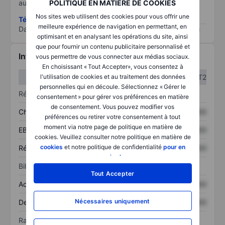
au risque le plus élevé).
POLITIQUE EN MATIÈRE DE COOKIES
Nos sites web utilisent des cookies pour vous offrir une
Télécharger la méthodologie ESG (en anglais)
meilleure expérience de navigation en permettant, en
Data provided by
/
optimisant et en analysant les opérations du site, ainsi
que pour fournir un contenu publicitaire personnalisé et
Informations financières
vous permettre de vous connecter aux médias sociaux.
En choisissant « Tout Accepter», vous consentez à
T1
T2
l'utilisation de cookies et au traitement des données
personnelles qui en découle. Sélectionnez « Gérer le
Résultats
consentement » pour gérer vos préférences en matière
de consentement. Vous pouvez modifier vos
Chiffre d’affaires
XXXXXXX
XXXXXXX
préférences ou retirer votre consentement à tout
moment via notre page de politique en matière de
EBITDA
XXXXXXX
XXXXXXX
cookies. Veuillez consulter notre politique en matière de
cookies
et notre politique de confidentialité
pour en
Résultat net
XXXXXXX
XXXXXXX
savoir plus
.
Bilan
Tout Accepter
Actif total
XXXXXXX
XXXXXXX
Nécessaires uniquement
Dette totale
XXXXXXX
XXXXXXX
Ratios