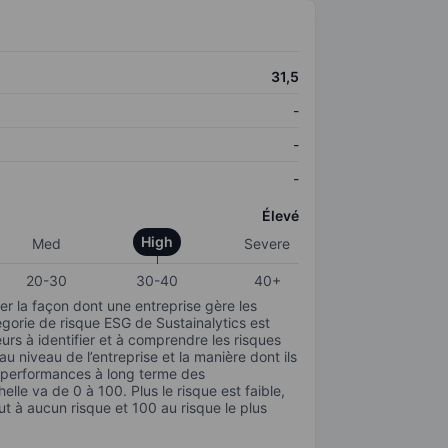
31,5
-
-
-
Élevé
High
Med
Severe
20-30
30-40
40+
r la façon dont une entreprise gère les
gorie de risque ESG de Sustainalytics est
urs à identifier et à comprendre les risques
 niveau de l’entreprise et la manière dont ils
s performances à long terme des
elle va de 0 à 100. Plus le risque est faible,
ut à aucun risque et 100 au risque le plus