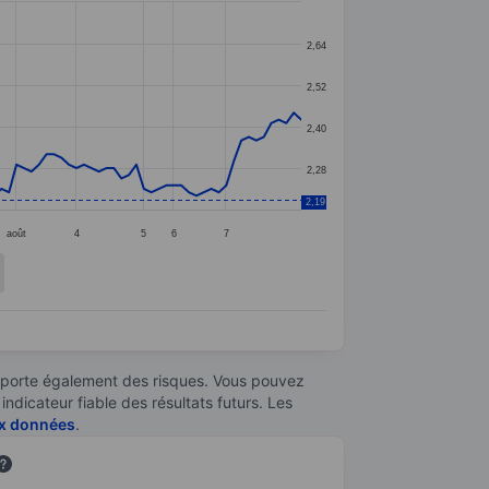
2,64
2,52
2,40
2,28
2,19
août
4
5
6
7
omporte également des risques. Vous pouvez
ndicateur fiable des résultats futurs. Les
aux données
.