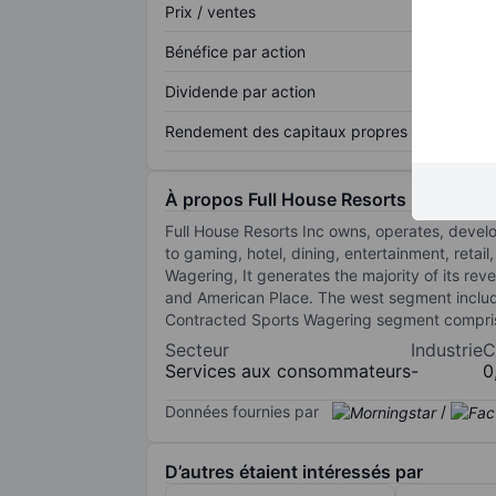
Prix / ventes
Bénéfice par action
Dividende par action
Rendement des capitaux propres
À propos Full House Resorts Inc.
Full House Resorts Inc owns, operates, develops
to gaming, hotel, dining, entertainment, reta
Wagering, It generates the majority of its re
and American Place. The west segment includ
Contracted Sports Wagering segment comprises
Secteur
Industrie
C
Services aux consommateurs
-
0
Données fournies par
/
D’autres étaient intéressés par