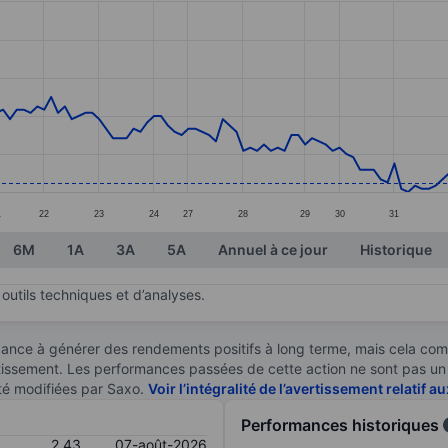
ories.
s. Data ranges from 2.16 to 2.75.
1
22
23
24
27
28
29
30
31
6M
1A
3A
5A
Annuel à ce jour
Historique
outils techniques et d’analyses.
ndance à générer des rendements positifs à long terme, mais cela c
stissement. Les performances passées de cette action ne sont pas un i
té modifiées par Saxo.
Voir l’intégralité de l’avertissement relatif 
Performances historiques
2,43
07-août-2026