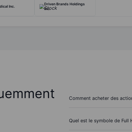
Driven Brands Holdings
ical Inc.
Inc.
quemment
Comment acheter des actions
Quel est le symbole de Full 