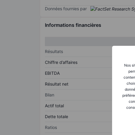
Données fournies par
Informations financières
Résultats
Chiffre d’affaires
Nos si
perm
EBITDA
conten
chois
Résultat net
donné
Bilan
préfére
con
Actif total
consu
Dette totale
Ratios