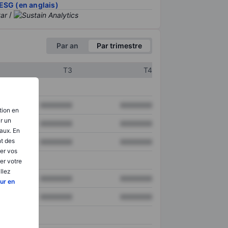
ESG (en anglais)
/
Par an
Par trimestre
T3
T4
XXXXXXX
XXXXXXX
tion en
ir un
XXXXXXX
XXXXXXX
aux. En
nt des
XXXXXXX
XXXXXXX
er vos
er votre
llez
XXXXXXX
XXXXXXX
ur en
XXXXXXX
XXXXXXX