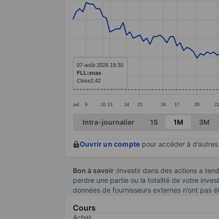
Line chart with 150 data points.
The chart has 1 X axis displaying categ
The chart has 1 Y axis displaying value
07-août-2026 19:30
FLL:xnas
Close
2,42
juil.
9
10
13
14
15
16
17
20
2
End of interactive chart.
Intra-journalier
1S
1M
3M
Ouvrir un compte
pour accéder à d’autres 
Bon à savoir :
Investir dans des actions a te
perdre une partie ou la totalité de votre inve
données de fournisseurs externes n’ont pas é
Cours
Achat