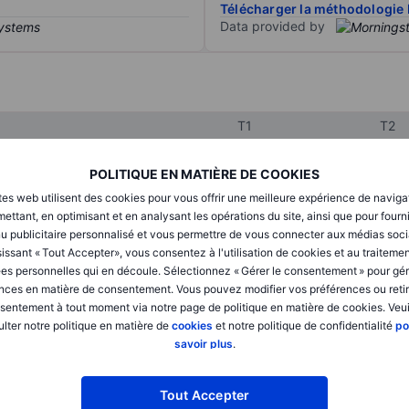
Télécharger la méthodologie 
Data provided by
T1
T2
POLITIQUE EN MATIÈRE DE COOKIES
XXXXXXX
XXXXXXX
tes web utilisent des cookies pour vous offrir une meilleure expérience de naviga
ettant, en optimisant et en analysant les opérations du site, ainsi que pour fourn
XXXXXXX
XXXXXXX
u publicitaire personnalisé et vous permettre de vous connecter aux médias soci
issant « Tout Accepter», vous consentez à l'utilisation de cookies et au traiteme
XXXXXXX
XXXXXXX
es personnelles qui en découle. Sélectionnez « Gérer le consentement » pour gér
nces en matière de consentement. Vous pouvez modifier vos préférences ou retir
sentement à tout moment via notre page de politique en matière de cookies. Veui
XXXXXXX
XXXXXXX
lter notre politique en matière de
cookies
et notre politique de confidentialité
po
savoir plus
.
XXXXXXX
XXXXXXX
Tout Accepter