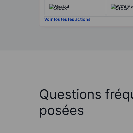
Afya Ltd
AVITA Med
Voir toutes les actions
Questions fré
posées