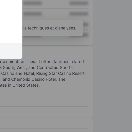
XXXXXXX
XXXXXXX
XXXXXXX
XXXXXXX
XXXXXXX
XXXXXXX
’autres outils techniques et d’analyses.
XXXXXXX
XXXXXXX
nment facilities. It offers facilities related
t & South, West, and Contracted Sports
 Casino and Hotel, Rising Star Casino Resort,
l, and Chamonix Casino Hotel. The
tes in United States.