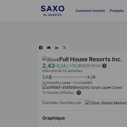
Comment investir
Produits
Full House Resorts Inc.
2,43
+0,24
/
+10,96%
20:00:00
Intervalle de 52 semaines
2,02
4,29
Symbole
FLL:xnas
Devise
USD
NASDAQ (Small cap)
Closed
15 minutes différées
Données fournies par
Graphique
Chart