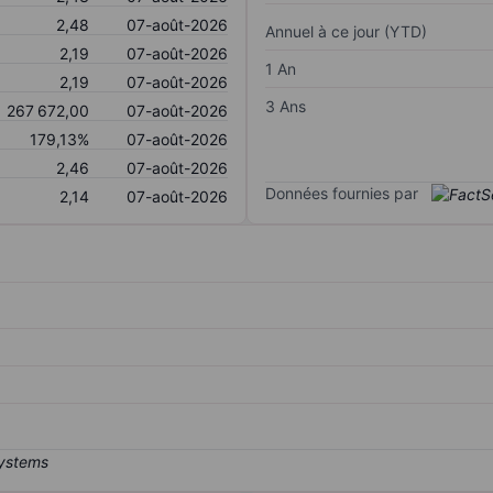
2,48
07-août-2026
Annuel à ce jour (YTD)
2,19
07-août-2026
1 An
2,19
07-août-2026
3 Ans
267 672,00
07-août-2026
179,13%
07-août-2026
2,46
07-août-2026
Données fournies par
2,14
07-août-2026