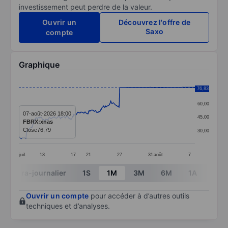
investissement peut perdre de la valeur.
Ouvrir un
Découvrez l'offre de
Saxo
compte
Graphique
Chart
76,83
75,00
Line chart with 296 data points.
60,00
The chart has 1 X axis displaying categories.
07-août-2026 18:00
45,00
FBRX:xnas
The chart has 1 Y axis displaying values. Data ranges
Close
76,79
30,00
juil.
13
17
21
27
31
août
7
End of interactive chart.
Intra-journalier
1S
1M
3M
6M
1A
3A
Ouvrir un compte
pour accéder à d’autres outils
techniques et d’analyses.