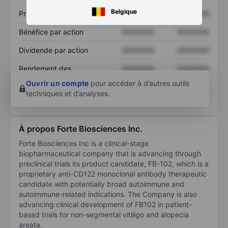
Belgique
Prix / ventes
XXXXXXX
XXXXXXX
Bénéfice par action
XXXXXXX
XXXXXXX
Dividende par action
XXXXXXX
XXXXXXX
Rendement des
XXXXXXX
XXXXXXX
capitaux propres
Ouvrir un compte
pour accéder à d’autres outils
techniques et d’analyses.
À propos Forte Biosciences Inc.
Forte Biosciences Inc is a clinical-stage
biopharmaceutical company that is advancing through
preclinical trials its product candidate, FB-102, which is a
proprietary anti-CD122 monoclonal antibody therapeutic
candidate with potentially broad autoimmune and
autoimmune-related indications. The Company is also
advancing clinical development of FB102 in patient-
based trials for non-segmental vitiligo and alopecia
areata.