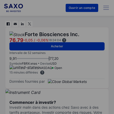
Ouvrir un compte
Forte Biosciences Inc.
76,79
-0,05
/
-0,06%
18:24:04
Acheter
Intervalle de 52 semaines
9,91
77,20
Symbole
FBRX:xnas
Devise
USD
NASDAQ
Open
15 minutes différées
Données fournies par
Commencer à investir?
Investir malin dans des actions chez Saxo avec à des
tarrifs avantageux. Investir comporte des risques. Votre