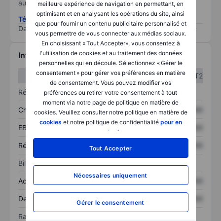
au risque le plus élevé).
meilleure expérience de navigation en permettant, en
optimisant et en analysant les opérations du site, ainsi
Télécharger la méthodologie ESG (en anglais)
que pour fournir un contenu publicitaire personnalisé et
Data provided by
/
vous permettre de vous connecter aux médias sociaux.
En choisissant « Tout Accepter», vous consentez à
l'utilisation de cookies et au traitement des données
Informations financières
personnelles qui en découle. Sélectionnez « Gérer le
consentement » pour gérer vos préférences en matière
T1
T2
de consentement. Vous pouvez modifier vos
Résultats
préférences ou retirer votre consentement à tout
moment via notre page de politique en matière de
Chiffre d’affaires
XXXXXXX
XXXXXXX
cookies. Veuillez consulter notre politique en matière de
cookies
et notre politique de confidentialité
pour en
EBITDA
XXXXXXX
XXXXXXX
savoir plus
.
Résultat net
XXXXXXX
XXXXXXX
Tout Accepter
Bilan
Nécessaires uniquement
Actif total
XXXXXXX
XXXXXXX
Dette totale
XXXXXXX
XXXXXXX
Gérer le consentement
Ratios