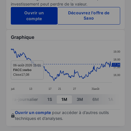
investissement peut perdre de la valeur.
Ouvrir un
Découvrez l'offre de
Saxo
compte
Graphique
Chart
19,00
Line chart with 301 data points.
18,00
The chart has 1 X axis displaying categories.
17,34
06-août-2026 15:01
17,00
FACC:xwbo
The chart has 1 Y axis displaying values. Data ranges 
Close
17,08
16,00
juil.
13
17
21
27
31
août
End of interactive chart.
Intra-journalier
1S
1M
3M
6M
1A
3A
Ouvrir un compte
pour accéder à d’autres outils
techniques et d’analyses.