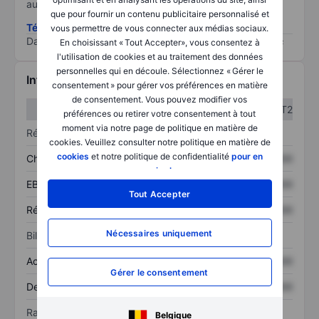
au risque le plus élevé).
que pour fournir un contenu publicitaire personnalisé et
Télécharger la méthodologie ESG (en anglais)
vous permettre de vous connecter aux médias sociaux.
Data provided by
/
En choisissant « Tout Accepter», vous consentez à
l'utilisation de cookies et au traitement des données
personnelles qui en découle. Sélectionnez « Gérer le
Informations financières
consentement » pour gérer vos préférences en matière
de consentement. Vous pouvez modifier vos
T1
T2
préférences ou retirer votre consentement à tout
moment via notre page de politique en matière de
Résultats
cookies. Veuillez consulter notre politique en matière de
cookies
et notre politique de confidentialité
pour en
Chiffre d’affaires
XXXXXXX
XXXXXXX
savoir plus
.
EBITDA
XXXXXXX
XXXXXXX
Tout Accepter
Résultat net
XXXXXXX
XXXXXXX
Nécessaires uniquement
Bilan
Actif total
XXXXXXX
XXXXXXX
Gérer le consentement
Dette totale
XXXXXXX
XXXXXXX
Ratios
Belgique