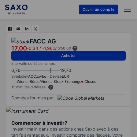
Ouvrir un compte
FACC AG
17,00
-0,34
/
-1,96%
15:50:00
Acheter
Intervalle de 52 semaines
6,76
19,70
Symbole
FACC:xwbo
Devise
EUR
Wiener Börse/Vienna Stock Exchange
Closed
15 minutes différées
Données fournies par
Commencer à investir?
Investir malin dans des actions chez Saxo avec à des
tarrifs avantageux. Investir comporte des risques. Votre