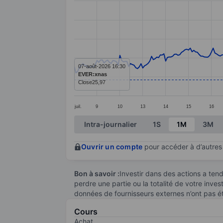
Line chart with 289 data points.
The chart has 1 X axis displaying categ
The chart has 1 Y axis displaying value
07-août-2026 16:30
EVER:xnas
Close
25,97
juil.
9
10
13
14
15
16
End of interactive chart.
Intra-journalier
1S
1M
3M
Ouvrir un compte
pour accéder à d’autres 
Bon à savoir :
Investir dans des actions a te
perdre une partie ou la totalité de votre inve
données de fournisseurs externes n’ont pas é
Cours
Achat