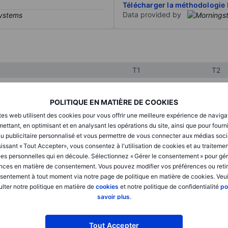
Télécharger la méthodologie 
Data provided by
T1
T2
POLITIQUE EN MATIÈRE DE COOKIES
XXXXXXX
XXXXXXX
tes web utilisent des cookies pour vous offrir une meilleure expérience de naviga
XXXXXXX
XXXXXXX
ettant, en optimisant et en analysant les opérations du site, ainsi que pour fourn
u publicitaire personnalisé et vous permettre de vous connecter aux médias soci
XXXXXXX
XXXXXXX
issant « Tout Accepter», vous consentez à l'utilisation de cookies et au traiteme
es personnelles qui en découle. Sélectionnez « Gérer le consentement » pour gér
nces en matière de consentement. Vous pouvez modifier vos préférences ou retir
sentement à tout moment via notre page de politique en matière de cookies. Veui
XXXXXXX
XXXXXXX
lter notre politique en matière de
cookies
et notre politique de confidentialité
po
XXXXXXX
XXXXXXX
savoir plus
.
Tout Accepter