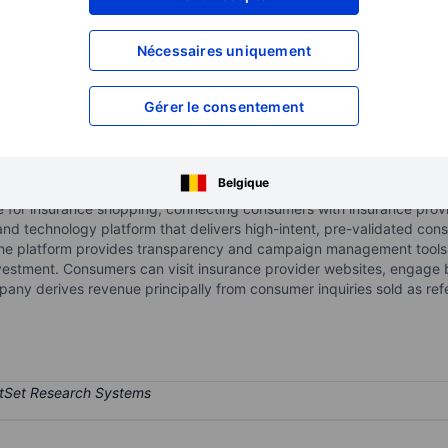
XXXXXXX
XXXXXXX
XXXXXXX
XXXXXXX
Nécessaires uniquement
XXXXXXX
XXXXXXX
Ouvrir un compte
pour accéder à d
Gérer le consentement
XXXXXXX
XXXXXXX
Belgique
 for insurance shopping, connecting consumers with insurance provide
d technology platform that delivers high-intent, pre-validated consu
 The platform provides transparency and campaign management tools,
stment. Consumers can visit insurance provider websites, engage b
any derives revenue principally from consumer inquiries sold as refer