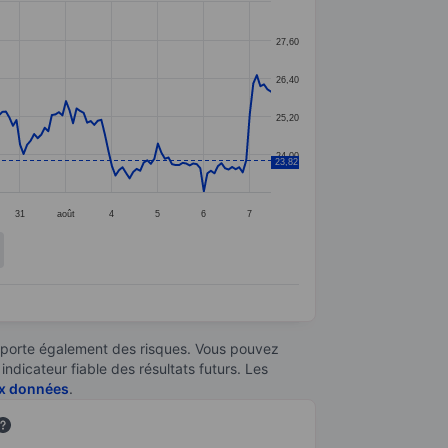
27,60
26,40
25,20
24,00
23,82
31
août
4
5
6
7
omporte également des risques. Vous pouvez
ndicateur fiable des résultats futurs. Les
aux données
.