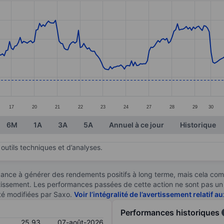
ories.
s. Data ranges from 22.82 to 27.58.
17
20
21
22
23
24
27
28
29
30
6M
1A
3A
5A
Annuel à ce jour
Historique
outils techniques et d’analyses.
ndance à générer des rendements positifs à long terme, mais cela c
stissement. Les performances passées de cette action ne sont pas un i
té modifiées par Saxo.
Voir l’intégralité de l’avertissement relatif 
Performances historiques
25,93
07-août-2026