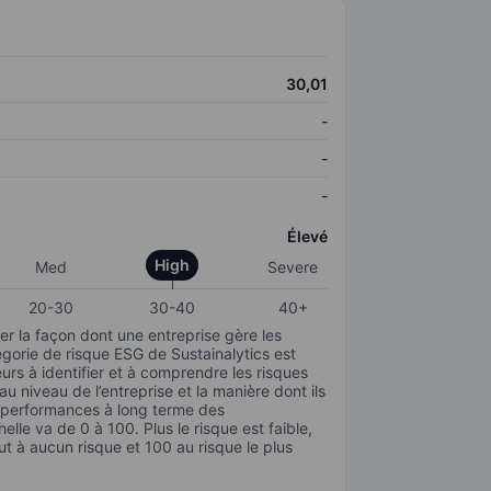
30,01
-
-
-
Élevé
High
Med
Severe
20-30
30-40
40+
r la façon dont une entreprise gère les
gorie de risque ESG de Sustainalytics est
urs à identifier et à comprendre les risques
 niveau de l’entreprise et la manière dont ils
s performances à long terme des
elle va de 0 à 100. Plus le risque est faible,
ut à aucun risque et 100 au risque le plus