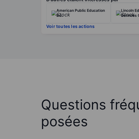
American Public Education
Lincoln E
Inc.
Services 
Voir toutes les actions
Questions fré
posées