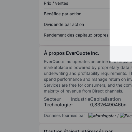
Prix / ventes
Bénéfice par action
Dividende par action
Rendement des capitaux propres
À propos EverQuote Inc.
EverQuote Inc operates an online marketplace
marketplace is powered by proprietary data an
underwriting and profitability requirements.
spend performance and manage return on inve
Services are free for consumers, and the comp
majority of revenue from Direct channels.
Secteur
Industrie
Capitalisation
Technologie
-
0,832649046bn
Données fournies par
/
D’autres étaient intéressés par