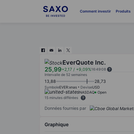
Comment investir
Produits
EverQuote Inc.
25,99
+2,17
/
+9,09%
16:49:08
Intervalle de 52 semaines
13,88
28,73
Symbole
EVER:xnas
Devise
USD
NASDAQ
Open
15 minutes différées
Données fournies par
Graphique
Chart