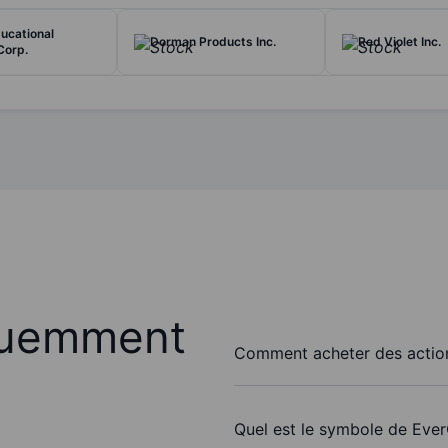
ducational
Dorman Products Inc.
Red Violet Inc.
Corp.
quemment
Comment acheter des action
Quel est le symbole de Ever