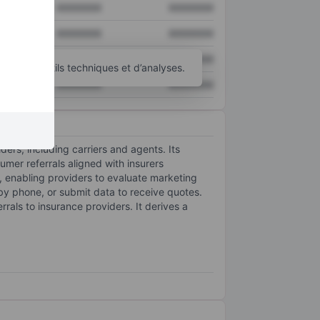
XXXXXXX
XXXXXXX
XXXXXXX
XXXXXXX
XXXXXXX
XXXXXXX
’autres outils techniques et d’analyses.
XXXXXXX
XXXXXXX
rs, including carriers and agents. Its
mer referrals aligned with insurers
 enabling providers to evaluate marketing
y phone, or submit data to receive quotes.
rals to insurance providers. It derives a