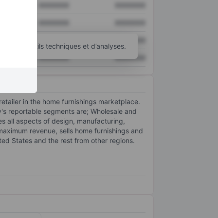
XXXXXXX
XXXXXXX
XXXXXXX
XXXXXXX
XXXXXXX
XXXXXXX
’autres outils techniques et d’analyses.
XXXXXXX
XXXXXXX
retailer in the home furnishings marketplace.
ny's reportable segments are; Wholesale and
s all aspects of design, manufacturing,
 maximum revenue, sells home furnishings and
ed States and the rest from other regions.