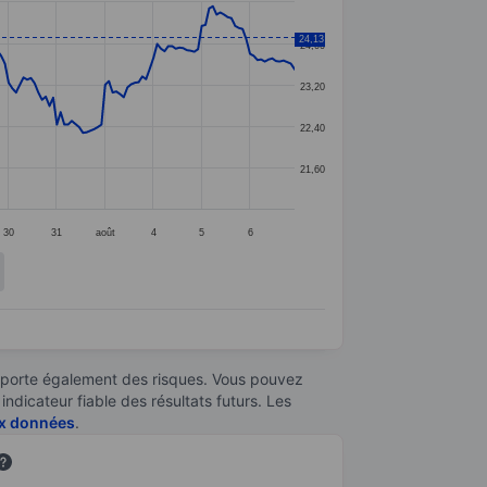
24,13
24,00
23,20
22,40
21,60
30
31
août
4
5
6
omporte également des risques. Vous pouvez
ndicateur fiable des résultats futurs. Les
aux données
.