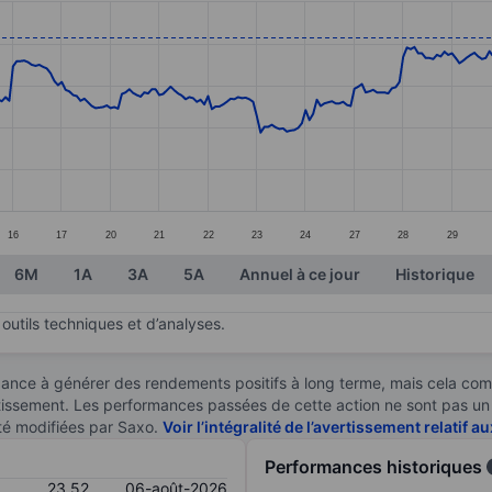
ories.
s. Data ranges from 20.94 to 24.72.
16
17
20
21
22
23
24
27
28
29
6M
1A
3A
5A
Annuel à ce jour
Historique
outils techniques et d’analyses.
ndance à générer des rendements positifs à long terme, mais cela c
stissement. Les performances passées de cette action ne sont pas un i
té modifiées par Saxo.
Voir l’intégralité de l’avertissement relatif 
Performances historiques
23,52
06-août-2026