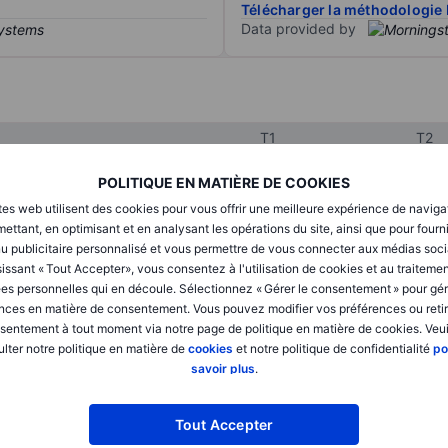
Télécharger la méthodologie 
Data provided by
T1
T2
POLITIQUE EN MATIÈRE DE COOKIES
XXXXXXX
XXXXXXX
tes web utilisent des cookies pour vous offrir une meilleure expérience de naviga
ettant, en optimisant et en analysant les opérations du site, ainsi que pour fourn
XXXXXXX
XXXXXXX
u publicitaire personnalisé et vous permettre de vous connecter aux médias soci
issant « Tout Accepter», vous consentez à l'utilisation de cookies et au traiteme
XXXXXXX
XXXXXXX
es personnelles qui en découle. Sélectionnez « Gérer le consentement » pour gér
nces en matière de consentement. Vous pouvez modifier vos préférences ou retir
sentement à tout moment via notre page de politique en matière de cookies. Veui
lter notre politique en matière de
cookies
et notre politique de confidentialité
po
XXXXXXX
XXXXXXX
savoir plus
.
XXXXXXX
XXXXXXX
Tout Accepter