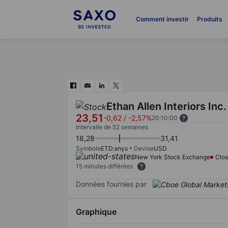
Comment investir
Produits
Ethan Allen Interiors Inc.
23,51
-0,62
/
-2,57%
20:10:00
Intervalle de 52 semaines
18,28
31,41
Symbole
ETD:xnys
Devise
USD
New York Stock Exchange
Clo
15 minutes différées
Données fournies par
Graphique
Chart