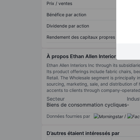
Prix / ventes
Bénéfice par action
Dividende par action
Rendement des capitaux propres
À propos Ethan Allen Interiors Inc.
Ethan Allen Interiors Inc through its subsidia
Its product offerings include fabric chairs,
Retail. The Wholesale segment is principally
sourcing, marketing, sale, and distribution 
accents to clients through company-operated 
Secteur
Indus
Biens de consommation cycliques
-
Données fournies par
/
D’autres étaient intéressés par