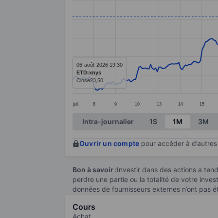
Line chart with 299 data points.
The chart has 1 X axis displaying categ
The chart has 1 Y axis displaying value
06-août-2026 19:30
ETD:xnys
Close
23,50
juil.
8
9
10
13
14
15
End of interactive chart.
Intra-journalier
1S
1M
3M
Ouvrir un compte
pour accéder à d’autres 
Bon à savoir :
Investir dans des actions a te
perdre une partie ou la totalité de votre inve
données de fournisseurs externes n’ont pas é
Cours
Achat