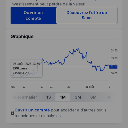
investissement peut perdre de la valeur.
Ouvrir un
Découvrez l'offre de
Saxo
compte
Graphique
Chart
64,50
Line chart with 287 data points.
63,00
The chart has 1 X axis displaying categories.
07-août-2026 13:30
61,50
61,34
EPR:xnys
The chart has 1 Y axis displaying values. Data ranges 
Close
61,29
60,00
juil.
13
17
21
27
31
août
7
End of interactive chart.
Intra-journalier
1S
1M
3M
6M
1A
3A
Ouvrir un compte
pour accéder à d’autres outils
techniques et d’analyses.