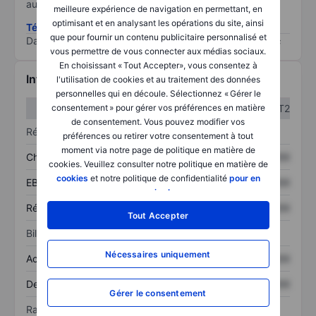
au risque le plus élevé).
meilleure expérience de navigation en permettant, en
optimisant et en analysant les opérations du site, ainsi
Télécharger la méthodologie ESG (en anglais)
que pour fournir un contenu publicitaire personnalisé et
Data provided by
/
vous permettre de vous connecter aux médias sociaux.
En choisissant « Tout Accepter», vous consentez à
Informations financières
l'utilisation de cookies et au traitement des données
personnelles qui en découle. Sélectionnez « Gérer le
T1
T2
consentement » pour gérer vos préférences en matière
de consentement. Vous pouvez modifier vos
Résultats
préférences ou retirer votre consentement à tout
moment via notre page de politique en matière de
Chiffre d’affaires
XXXXXXX
XXXXXXX
cookies. Veuillez consulter notre politique en matière de
cookies
et notre politique de confidentialité
pour en
EBITDA
XXXXXXX
XXXXXXX
savoir plus
.
Résultat net
XXXXXXX
XXXXXXX
Tout Accepter
Bilan
Nécessaires uniquement
Actif total
XXXXXXX
XXXXXXX
Dette totale
XXXXXXX
XXXXXXX
Gérer le consentement
Ratios