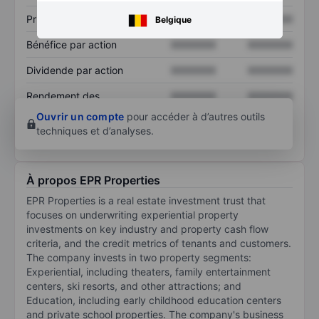
Prix / ventes
XXXXXXX
XXXXXXX
Belgique
Bénéfice par action
XXXXXXX
XXXXXXX
Dividende par action
XXXXXXX
XXXXXXX
Rendement des
XXXXXXX
XXXXXXX
capitaux propres
Ouvrir un compte
pour accéder à d’autres outils
techniques et d’analyses.
À propos EPR Properties
EPR Properties is a real estate investment trust that
focuses on underwriting experiential property
investments on key industry and property cash flow
criteria, and the credit metrics of tenants and customers.
The company invests in two property segments:
Experiential, including theaters, family entertainment
centers, ski resorts, and other attractions; and
Education, including early childhood education centers
and private school properties. The company's business