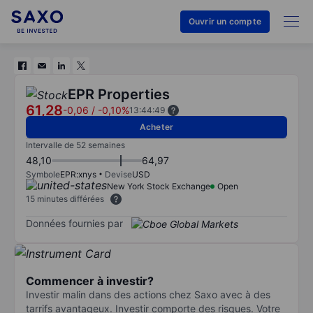
Ouvrir un compte
EPR Properties
61,28
-0,06
/
-0,10%
13:44:49
Acheter
Intervalle de 52 semaines
48,10
64,97
Symbole
EPR:xnys
Devise
USD
New York Stock Exchange
Open
15 minutes différées
Données fournies par
Commencer à investir?
Investir malin dans des actions chez Saxo avec à des
tarrifs avantageux. Investir comporte des risques. Votre