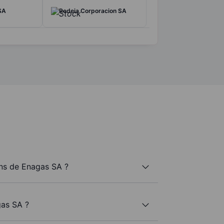
SA
Redeia Corporacion SA
ns de Enagas SA ?
gas SA ?