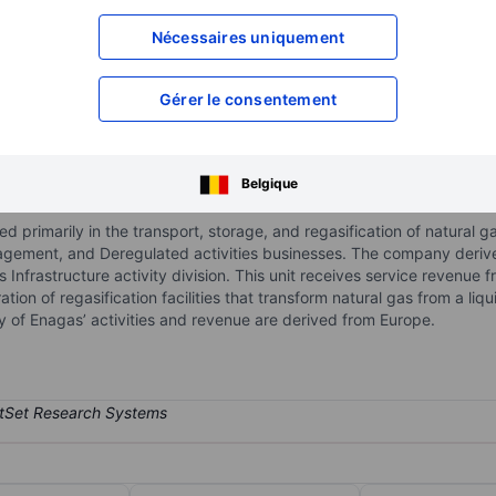
XXXXXXX
XXXXXXX
Nécessaires uniquement
XXXXXXX
XXXXXXX
XXXXXXX
XXXXXXX
Gérer le consentement
Ouvrir un compte
pour accéder à d
XXXXXXX
XXXXXXX
Belgique
d primarily in the transport, storage, and regasification of natural 
agement, and Deregulated activities businesses. The company derives 
 Infrastructure activity division. This unit receives service revenue 
tion of regasification facilities that transform natural gas from a liq
ity of Enagas’ activities and revenue are derived from Europe.