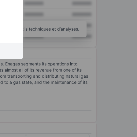
XXXXXXX
XXXXXXX
XXXXXXX
XXXXXXX
XXXXXXX
XXXXXXX
’autres outils techniques et d’analyses.
XXXXXXX
XXXXXXX
gas. Enagas segments its operations into
almost all of its revenue from one of its
from transporting and distributing natural gas
uid to a gas state, and the maintenance of its