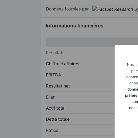
Données fournies par
Informations financières
Résultats
Chiffre d’affaires
Nos si
perm
EBITDA
conten
chois
Résultat net
donné
préfére
Bilan
con
consu
Actif total
Dette totale
Ratios