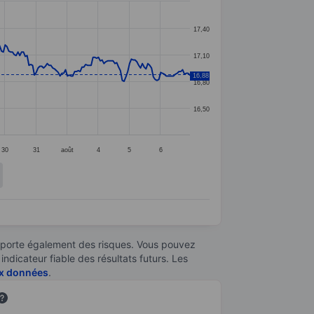
17,40
17,10
16,88
16,80
16,50
30
31
août
4
5
6
omporte également des risques. Vous pouvez
ndicateur fiable des résultats futurs. Les
aux données
.