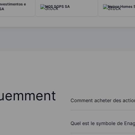
nvestimentos e
NOS SGPS SA
Neinor Homes 
 SA
quemment
Comment acheter des actio
Quel est le symbole de Ena