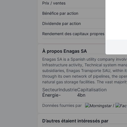
Prix / ventes
Bénéfice par action
Dividende par action
Rendement des capitaux propres
À propos Enagas SA
Enagas SA is a Spanish utility company involve
Infrastructure activity, Technical system man
subsidiaries, Enagas Transporte SAU, within its
through its own network of pipelines, the opera
natural gas storage facilities. The vast major
Secteur
Industrie
Capitalisation
Énergie
-
4bn
Données fournies par
/
D’autres étaient intéressés par