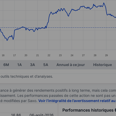
ories.
s. Data ranges from 16.48 to 17.63.
16
17
20
21
22
23
24
27
28
29
6M
1A
3A
5A
Annuel à ce jour
Historique
outils techniques et d’analyses.
ndance à générer des rendements positifs à long terme, mais cela c
stissement. Les performances passées de cette action ne sont pas un i
té modifiées par Saxo.
Voir l’intégralité de l’avertissement relatif 
Performances historiques
16,86
06-août-2026