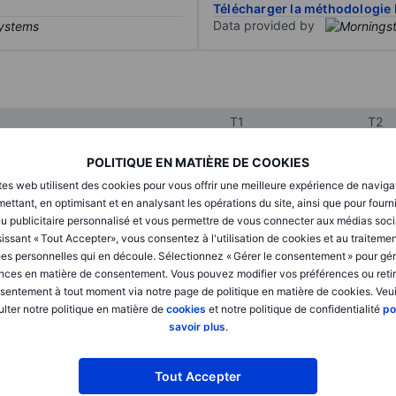
Télécharger la méthodologie 
Data provided by
T1
T2
POLITIQUE EN MATIÈRE DE COOKIES
XXXXXXX
XXXXXXX
tes web utilisent des cookies pour vous offrir une meilleure expérience de naviga
ettant, en optimisant et en analysant les opérations du site, ainsi que pour fourn
XXXXXXX
XXXXXXX
u publicitaire personnalisé et vous permettre de vous connecter aux médias soci
issant « Tout Accepter», vous consentez à l'utilisation de cookies et au traiteme
XXXXXXX
XXXXXXX
es personnelles qui en découle. Sélectionnez « Gérer le consentement » pour gér
nces en matière de consentement. Vous pouvez modifier vos préférences ou retir
sentement à tout moment via notre page de politique en matière de cookies. Veui
lter notre politique en matière de
cookies
et notre politique de confidentialité
po
XXXXXXX
XXXXXXX
savoir plus
.
XXXXXXX
XXXXXXX
Tout Accepter