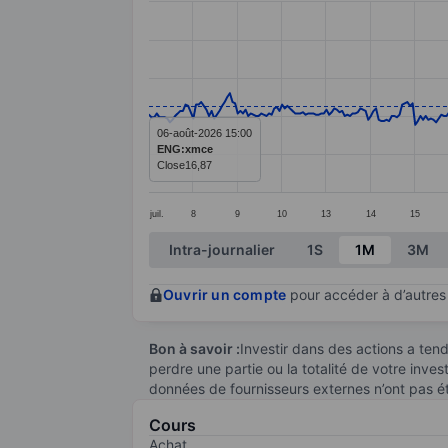
Line chart with 391 data points.
The chart has 1 X axis displaying categ
The chart has 1 Y axis displaying value
06-août-2026 15:00
ENG:xmce
Close
16,87
juil.
8
9
10
13
14
15
End of interactive chart.
Intra-journalier
1S
1M
3M
Ouvrir un compte
pour accéder à d’autres 
Bon à savoir :
Investir dans des actions a te
perdre une partie ou la totalité de votre inve
données de fournisseurs externes n’ont pas é
Cours
Achat