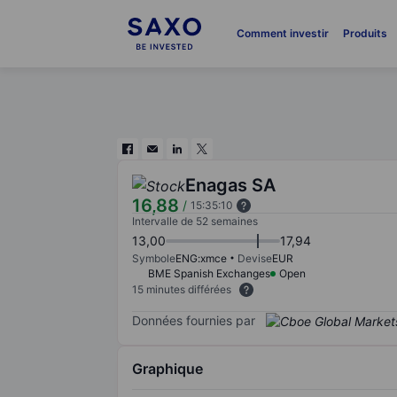
Comment investir
Produits
Enagas SA
16,88
/
15:35:10
Intervalle de 52 semaines
13,00
17,94
Symbole
ENG:xmce
Devise
EUR
BME Spanish Exchanges
Open
15 minutes différées
Données fournies par
Graphique
Chart