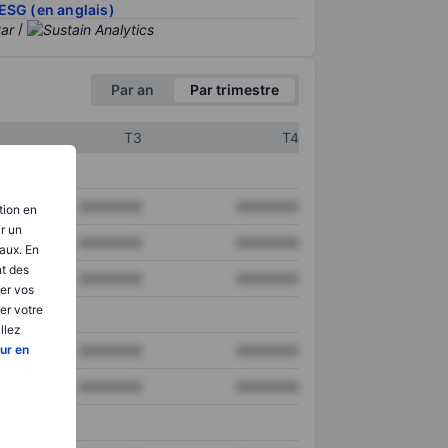
ESG (en anglais)
/
Par an
Par trimestre
T3
T4
XXXXXXX
XXXXXXX
tion en
ir un
XXXXXXX
XXXXXXX
aux. En
nt des
XXXXXXX
XXXXXXX
er vos
er votre
llez
ur en
XXXXXXX
XXXXXXX
XXXXXXX
XXXXXXX