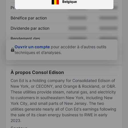
Belgique
Prix / ventes
XXXXXXX
XXXXXXX
Bénéfice par action
XXXXXXX
XXXXXXX
Dividende par action
XXXXXXX
XXXXXXX
Rendement des
XXXXXXX
XXXXXXX
capitaux propres
Ouvrir un compte
pour accéder à d’autres outils
techniques et d’analyses.
À propos Consol Edison
Con Ed is a holding company for Consolidated Edison of
New York, or CECONY, and Orange & Rockland, or O&R.
These utilities provide steam, natural gas, and electricity
to customers in southeastern New York, including New
York City, and small parts of New Jersey. The two
utilities generate nearly all of Con Ed's earnings following
the sale of its clean energy business to RWE in early
2023.