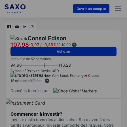
Ouvrir un compte
Consol Edison
107,98
-0,97
/
-0,89%
20:10:00
Acheter
Intervalle de 52 semaines
94,96
116,23
Symbole
ED:xnys
Devise
USD
New York Stock Exchange
Closed
15 minutes différées
Données fournies par
Commencer à investir?
Investir malin dans des actions chez Saxo avec à des
tarrifs avantageux. Investir comporte des risques. Votre