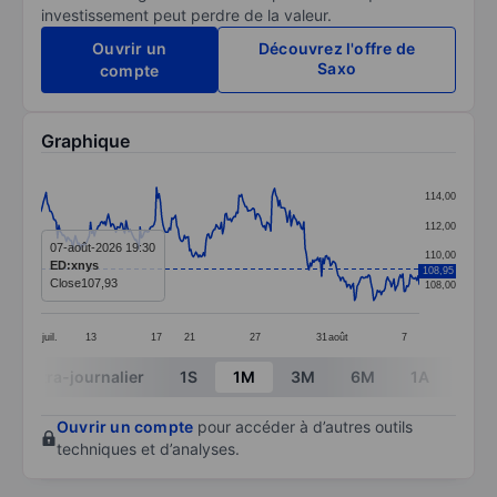
investissement peut perdre de la valeur.
Ouvrir un
Découvrez l'offre de
Saxo
compte
Graphique
Chart
114,00
Line chart with 299 data points.
112,00
The chart has 1 X axis displaying categories.
07-août-2026 19:30
110,00
ED:xnys
108,95
The chart has 1 Y axis displaying values. Data ranges 
Close
107,93
108,00
juil.
13
17
21
27
31
août
7
End of interactive chart.
Intra-journalier
1S
1M
3M
6M
1A
3A
Ouvrir un compte
pour accéder à d’autres outils
techniques et d’analyses.