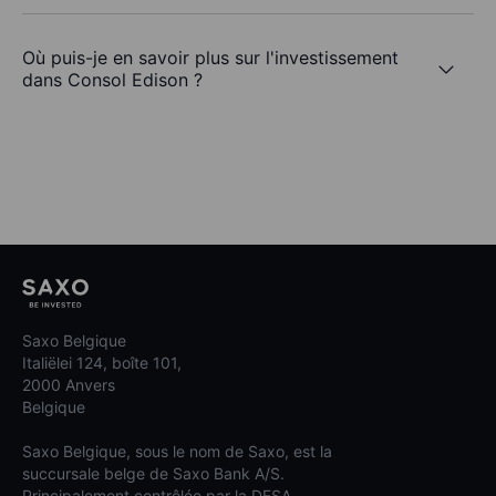
Où puis-je en savoir plus sur l'investissement
dans Consol Edison ?
Saxo Belgique
Italiëlei 124, boîte 101,
2000 Anvers
Belgique
Saxo Belgique, sous le nom de Saxo, est la
succursale belge de Saxo Bank A/S.
Principalement contrôlée par la DFSA.