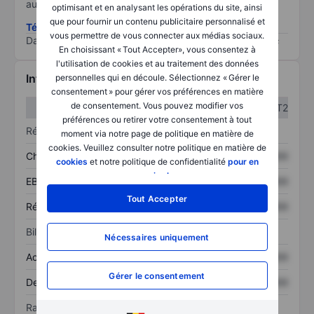
au risque le plus élevé).
optimisant et en analysant les opérations du site, ainsi
que pour fournir un contenu publicitaire personnalisé et
Télécharger la méthodologie ESG (en anglais)
vous permettre de vous connecter aux médias sociaux.
Data provided by
/
En choisissant « Tout Accepter», vous consentez à
l'utilisation de cookies et au traitement des données
Informations financières
personnelles qui en découle. Sélectionnez « Gérer le
consentement » pour gérer vos préférences en matière
de consentement. Vous pouvez modifier vos
T1
T2
préférences ou retirer votre consentement à tout
Résultats
moment via notre page de politique en matière de
cookies. Veuillez consulter notre politique en matière de
Chiffre d’affaires
XXXXXXX
XXXXXXX
cookies
et notre politique de confidentialité
pour en
savoir plus
.
EBITDA
XXXXXXX
XXXXXXX
Tout Accepter
Résultat net
XXXXXXX
XXXXXXX
Bilan
Nécessaires uniquement
Actif total
XXXXXXX
XXXXXXX
Gérer le consentement
Dette totale
XXXXXXX
XXXXXXX
Ratios