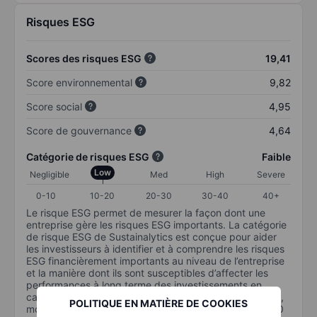
Risques ESG
Scores des risques ESG
19,41
Score environnemental
9,82
Score social
4,95
Score de gouvernance
4,64
Catégorie de risques ESG
Faible
Low
Negligible
Med
High
Severe
0-10
10-20
20-30
30-40
40+
Le risque ESG permet de mesurer la façon dont une
entreprise gère les risques ESG importants. La catégorie
de risque ESG de Sustainalytics est conçue pour aider
les investisseurs à identifier et à comprendre les risques
ESG financièrement importants au niveau de l’entreprise
et la manière dont ils sont susceptibles d’affecter les
performances à long terme des investissements en
capital. L’échelle va de 0 à 100. Plus le risque est faible,
POLITIQUE EN MATIÈRE DE COOKIES
moins il est important (0 équivaut à aucun risque et 100