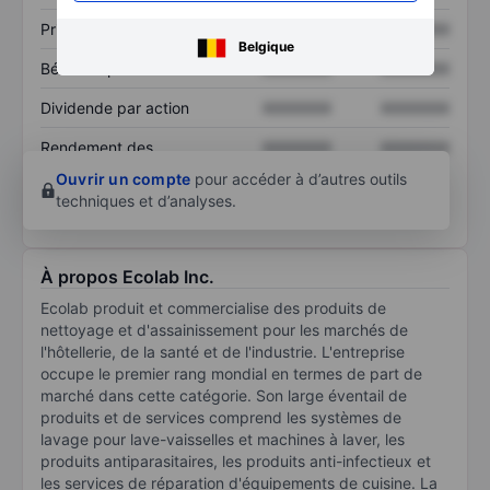
Prix / ventes
XXXXXXX
XXXXXXX
Belgique
Bénéfice par action
XXXXXXX
XXXXXXX
Dividende par action
XXXXXXX
XXXXXXX
Rendement des
XXXXXXX
XXXXXXX
capitaux propres
Ouvrir un compte
pour accéder à d’autres outils
techniques et d’analyses.
À propos Ecolab Inc.
Ecolab produit et commercialise des produits de
nettoyage et d'assainissement pour les marchés de
l'hôtellerie, de la santé et de l'industrie. L'entreprise
occupe le premier rang mondial en termes de part de
marché dans cette catégorie. Son large éventail de
produits et de services comprend les systèmes de
lavage pour lave-vaisselles et machines à laver, les
produits antiparasitaires, les produits anti-infectieux et
les services de réparation d'équipements de cuisine. La