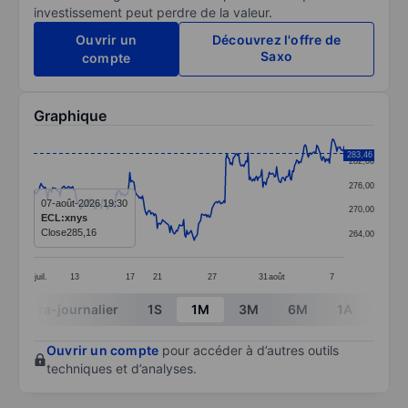
investissement peut perdre de la valeur.
Ouvrir un
Découvrez l'offre de
Saxo
compte
Graphique
Chart
283,46
282,00
Line chart with 295 data points.
276,00
The chart has 1 X axis displaying categories.
07-août-2026 19:30
270,00
ECL:xnys
The chart has 1 Y axis displaying values. Data ranges
Close
285,16
264,00
juil.
13
17
21
27
31
août
7
End of interactive chart.
Intra-journalier
1S
1M
3M
6M
1A
3A
Ouvrir un compte
pour accéder à d’autres outils
techniques et d’analyses.