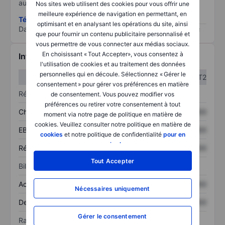
au risque le plus élevé).
Nos sites web utilisent des cookies pour vous offrir une
meilleure expérience de navigation en permettant, en
Télécharger la méthodologie ESG (en anglais)
optimisant et en analysant les opérations du site, ainsi
Data provided by
/
que pour fournir un contenu publicitaire personnalisé et
vous permettre de vous connecter aux médias sociaux.
En choisissant « Tout Accepter», vous consentez à
Informations financières
l'utilisation de cookies et au traitement des données
personnelles qui en découle. Sélectionnez « Gérer le
T1
T2
consentement » pour gérer vos préférences en matière
Résultats
de consentement. Vous pouvez modifier vos
préférences ou retirer votre consentement à tout
Chiffre d’affaires
XXXXXXX
XXXXXXX
moment via notre page de politique en matière de
cookies. Veuillez consulter notre politique en matière de
EBITDA
XXXXXXX
XXXXXXX
cookies
et notre politique de confidentialité
pour en
savoir plus
.
Résultat net
XXXXXXX
XXXXXXX
Tout Accepter
Bilan
Actif total
XXXXXXX
XXXXXXX
Nécessaires uniquement
Dette totale
XXXXXXX
XXXXXXX
Gérer le consentement
Ratios