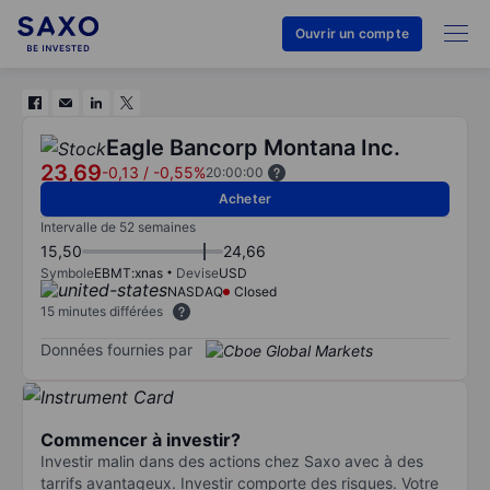
Ouvrir un compte
Eagle Bancorp Montana Inc.
23,69
-0,13
/
-0,55%
20:00:00
Acheter
Intervalle de 52 semaines
15,50
24,66
Symbole
EBMT:xnas
Devise
USD
NASDAQ
Closed
15 minutes différées
Données fournies par
Commencer à investir?
Investir malin dans des actions chez Saxo avec à des
tarrifs avantageux. Investir comporte des risques. Votre