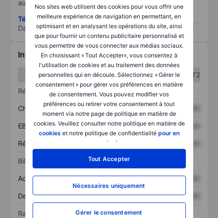
au risque le plus élevé).
Nos sites web utilisent des cookies pour vous offrir une
meilleure expérience de navigation en permettant, en
Télécharger la méthodologie ESG (en anglais)
optimisant et en analysant les opérations du site, ainsi
Data provided by
/
que pour fournir un contenu publicitaire personnalisé et
vous permettre de vous connecter aux médias sociaux.
Informations financières
En choisissant « Tout Accepter», vous consentez à
l'utilisation de cookies et au traitement des données
T1
T2
personnelles qui en découle. Sélectionnez « Gérer le
consentement » pour gérer vos préférences en matière
Résultats
de consentement. Vous pouvez modifier vos
préférences ou retirer votre consentement à tout
Chiffre d’affaires
XXXXXXX
XXXXXXX
moment via notre page de politique en matière de
cookies. Veuillez consulter notre politique en matière de
EBITDA
XXXXXXX
XXXXXXX
cookies
et notre politique de confidentialité
pour en
Résultat net
XXXXXXX
XXXXXXX
savoir plus
.
Tout Accepter
Bilan
Actif total
XXXXXXX
XXXXXXX
Nécessaires uniquement
Dette totale
XXXXXXX
XXXXXXX
Gérer le consentement
Ratios