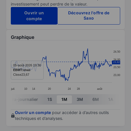
investissement peut perdre de la valeur.
Ouvrir un
Découvrez l'offre de
Saxo
compte
Graphique
Chart
24,50
Line chart with 205 data points.
24,00
23,82
The chart has 1 X axis displaying categories.
05-août-2026 19:30
23,50
EBMT:xnas
The chart has 1 Y axis displaying values. Data ranges 
Close
23,67
23,00
juil.
10
14
20
24
28
août
End of interactive chart.
Intra-journalier
1S
1M
3M
6M
1A
3A
Ouvrir un compte
pour accéder à d’autres outils
techniques et d’analyses.