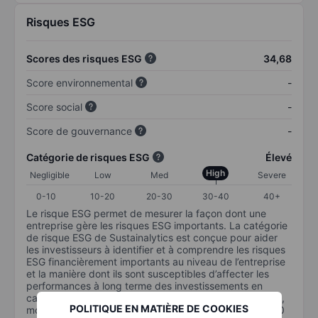
Risques ESG
Scores des risques ESG
34,68
Score environnemental
-
Score social
-
Score de gouvernance
-
Catégorie de risques ESG
Élevé
High
Negligible
Low
Med
Severe
0-10
10-20
20-30
30-40
40+
Le risque ESG permet de mesurer la façon dont une
entreprise gère les risques ESG importants. La catégorie
de risque ESG de Sustainalytics est conçue pour aider
les investisseurs à identifier et à comprendre les risques
ESG financièrement importants au niveau de l’entreprise
et la manière dont ils sont susceptibles d’affecter les
performances à long terme des investissements en
capital. L’échelle va de 0 à 100. Plus le risque est faible,
POLITIQUE EN MATIÈRE DE COOKIES
moins il est important (0 équivaut à aucun risque et 100