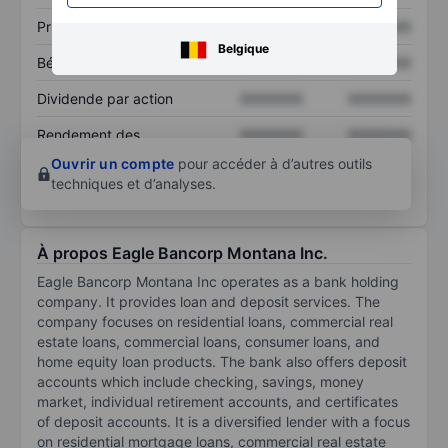
Prix / ventes
XXXXXXX
XXXXXXX
Belgique
Bénéfice par action
XXXXXXX
XXXXXXX
Dividende par action
XXXXXXX
XXXXXXX
Rendement des
XXXXXXX
XXXXXXX
capitaux propres
Ouvrir un compte
pour accéder à d’autres outils
techniques et d’analyses.
À propos Eagle Bancorp Montana Inc.
Eagle Bancorp Montana Inc operates as a bank holding
company. It provides loan and deposit services. The
company focuses on residential loans, commercial real
estate loans, commercial loans, consumer loans, and
home equity loan products. The bank also offers deposit
accounts which include checking, savings, money
market, individual retirement accounts, and certificates
of deposit accounts. It is a diversified lender with a focus
on residential mortgage loans, commercial real estate