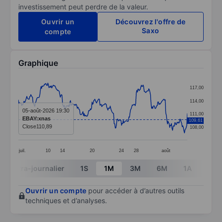
investissement peut perdre de la valeur.
Ouvrir un
Découvrez l'offre de
Saxo
compte
Graphique
Chart
117,00
Line chart with 299 data points.
114,00
The chart has 1 X axis displaying categories.
05-août-2026 19:30
111,00
EBAY:xnas
109,61
The chart has 1 Y axis displaying values. Data ranges 
Close
110,89
108,00
juil.
10
14
20
24
28
août
End of interactive chart.
Intra-journalier
1S
1M
3M
6M
1A
3A
Ouvrir un compte
pour accéder à d’autres outils
techniques et d’analyses.