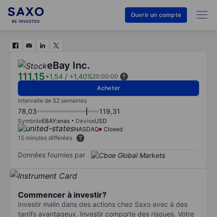
Ouvrir un compte
eBay Inc.
111,15
+1,54
/
+1,40%
20:00:00
Acheter
Intervalle de 52 semaines
78,03
119,31
Symbole
EBAY:xnas
Devise
USD
NASDAQ
Closed
15 minutes différées
Données fournies par
Commencer à investir?
Investir malin dans des actions chez Saxo avec à des
tarrifs avantageux. Investir comporte des risques. Votre