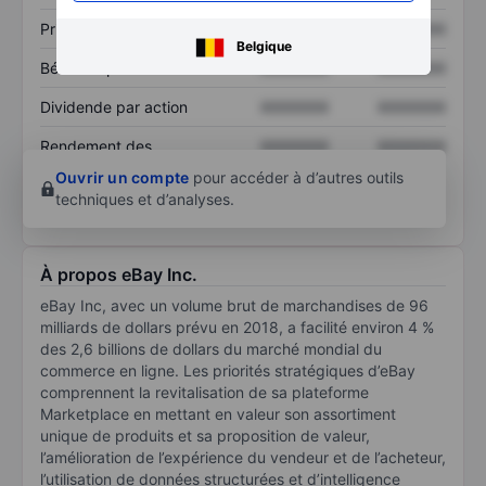
Prix / ventes
XXXXXXX
XXXXXXX
Belgique
Bénéfice par action
XXXXXXX
XXXXXXX
Dividende par action
XXXXXXX
XXXXXXX
Rendement des
XXXXXXX
XXXXXXX
capitaux propres
Ouvrir un compte
pour accéder à d’autres outils
techniques et d’analyses.
À propos eBay Inc.
eBay Inc, avec un volume brut de marchandises de 96
milliards de dollars prévu en 2018, a facilité environ 4 %
des 2,6 billions de dollars du marché mondial du
commerce en ligne. Les priorités stratégiques d’eBay
comprennent la revitalisation de sa plateforme
Marketplace en mettant en valeur son assortiment
unique de produits et sa proposition de valeur,
l’amélioration de l’expérience du vendeur et de l’acheteur,
l’utilisation de données structurées et d’intelligence