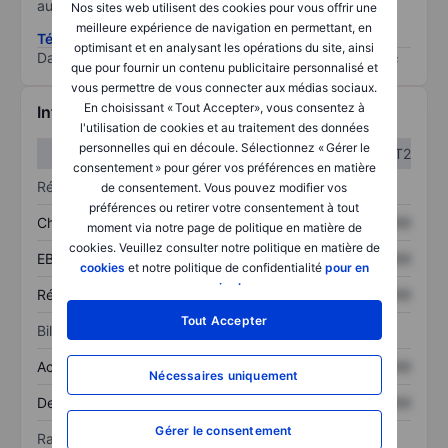
au risque le plus élevé).
Nos sites web utilisent des cookies pour vous offrir une
meilleure expérience de navigation en permettant, en
Télécharger la méthodologie ESG (en anglais)
optimisant et en analysant les opérations du site, ainsi
Data provided by
/
que pour fournir un contenu publicitaire personnalisé et
vous permettre de vous connecter aux médias sociaux.
En choisissant « Tout Accepter», vous consentez à
Informations financières
l'utilisation de cookies et au traitement des données
personnelles qui en découle. Sélectionnez « Gérer le
T1
T2
consentement » pour gérer vos préférences en matière
Résultats
de consentement. Vous pouvez modifier vos
préférences ou retirer votre consentement à tout
Chiffre d’affaires
XXXXXXX
XXXXXXX
moment via notre page de politique en matière de
cookies. Veuillez consulter notre politique en matière de
EBITDA
XXXXXXX
XXXXXXX
cookies
et notre politique de confidentialité
pour en
savoir plus
.
Résultat net
XXXXXXX
XXXXXXX
Tout Accepter
Bilan
Actif total
XXXXXXX
XXXXXXX
Nécessaires uniquement
Dette totale
XXXXXXX
XXXXXXX
Gérer le consentement
Ratios