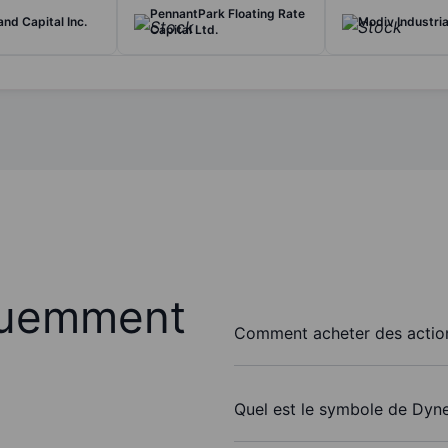
PennantPark Floating Rate
and Capital Inc.
Modiv Industrial
Capital Ltd.
quemment
Comment acheter des action
Quel est le symbole de Dyne