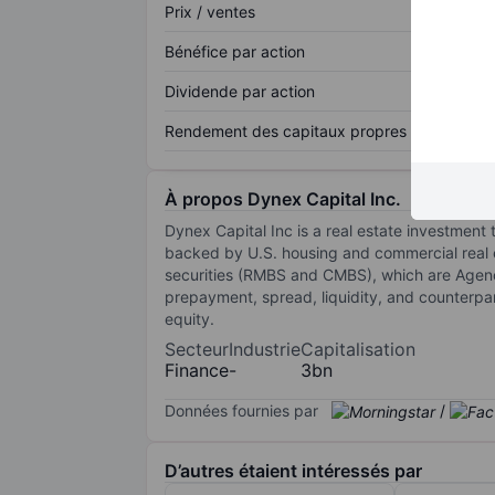
Prix / ventes
Bénéfice par action
Dividende par action
Rendement des capitaux propres
À propos Dynex Capital Inc.
Dynex Capital Inc is a real estate investment
backed by U.S. housing and commercial real 
securities (RMBS and CMBS), which are Agenc
prepayment, spread, liquidity, and counterp
equity.
Secteur
Industrie
Capitalisation
Finance
-
3bn
Données fournies par
/
D’autres étaient intéressés par