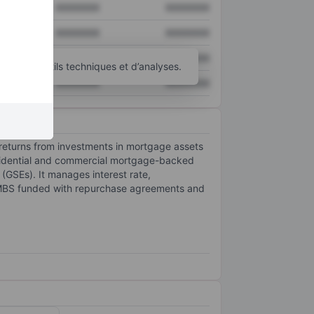
XXXXXXX
XXXXXXX
XXXXXXX
XXXXXXX
XXXXXXX
XXXXXXX
’autres outils techniques et d’analyses.
XXXXXXX
XXXXXXX
 returns from investments in mortgage assets
esidential and commercial mortgage-backed
GSEs). It manages interest rate,
n MBS funded with repurchase agreements and