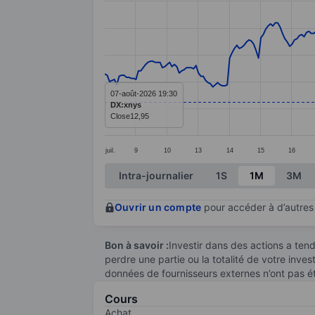
Line chart with 299 data points.
The chart has 1 X axis displaying categ
The chart has 1 Y axis displaying value
07-août-2026 19:30
DX:xnys
Close
12,95
juil.
9
10
13
14
15
16
End of interactive chart.
Intra-journalier
1S
1M
3M
Ouvrir un compte
pour accéder à d’autres 
Bon à savoir :
Investir dans des actions a te
perdre une partie ou la totalité de votre inve
données de fournisseurs externes n’ont pas é
Cours
Achat