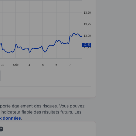
13,50
13,25
13,00
12,81
12,75
31
août
4
5
6
7
omporte également des risques. Vous pouvez
ndicateur fiable des résultats futurs. Les
aux données
.