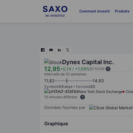
Comment investir
Produits
Dynex Capital Inc.
12,95
+0,14
/
+1,09%
20:10:00
Intervalle de 52 semaines
11,82
14,93
Symbole
DX:xnys
Devise
USD
New York Stock Exchange
Clo
15 minutes différées
Données fournies par
Graphique
Chart