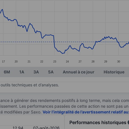
ories.
s. Data ranges from 12.54 to 13.55.
17
20
21
22
23
24
27
28
29
30
6M
1A
3A
5A
Annuel à ce jour
Historique
outils techniques et d’analyses.
ndance à générer des rendements positifs à long terme, mais cela c
stissement. Les performances passées de cette action ne sont pas un i
té modifiées par Saxo.
Voir l’intégralité de l’avertissement relatif 
Performances historiques
12,94
07-août-2026