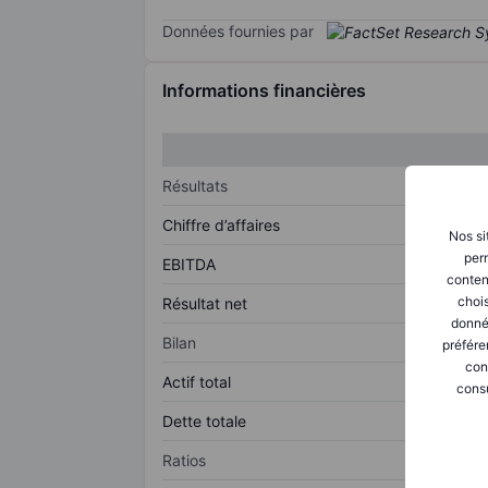
Données fournies par
Informations financières
Résultats
Chiffre d’affaires
Nos si
perm
EBITDA
conten
chois
Résultat net
donné
Bilan
préfére
con
Actif total
consu
Dette totale
Ratios