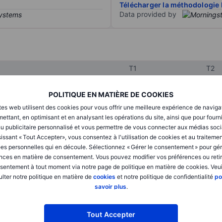
Télécharger la méthodologie 
Data provided by
T1
T2
POLITIQUE EN MATIÈRE DE COOKIES
XXXXXXX
XXXXXXX
tes web utilisent des cookies pour vous offrir une meilleure expérience de naviga
ettant, en optimisant et en analysant les opérations du site, ainsi que pour fourn
XXXXXXX
XXXXXXX
u publicitaire personnalisé et vous permettre de vous connecter aux médias soci
issant « Tout Accepter», vous consentez à l'utilisation de cookies et au traiteme
XXXXXXX
XXXXXXX
es personnelles qui en découle. Sélectionnez « Gérer le consentement » pour gér
nces en matière de consentement. Vous pouvez modifier vos préférences ou retir
sentement à tout moment via notre page de politique en matière de cookies. Veui
XXXXXXX
XXXXXXX
lter notre politique en matière de
cookies
et notre politique de confidentialité
po
savoir plus
.
XXXXXXX
XXXXXXX
Tout Accepter