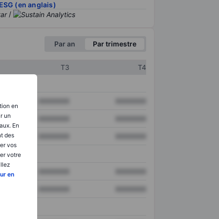
ESG (en anglais)
/
Par an
Par trimestre
T3
T4
XXXXXXX
XXXXXXX
tion en
ir un
XXXXXXX
XXXXXXX
aux. En
nt des
XXXXXXX
XXXXXXX
er vos
er votre
llez
XXXXXXX
XXXXXXX
ur en
XXXXXXX
XXXXXXX